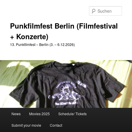
Zum
primären
Such
Inhalt
springen
Punkfilmfest Berlin (Filmfestival
+ Konzerte)
13. Punkfilmfest – Berlin (3. – 6.12.2026)
Hauptmenü
News
Movies 2025
Schedule/ Tickets
Submit your movie
Contact