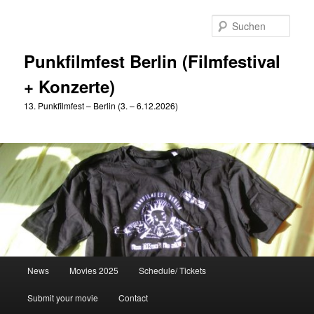
Zum
primären
Such
Inhalt
springen
Punkfilmfest Berlin (Filmfestival
+ Konzerte)
13. Punkfilmfest – Berlin (3. – 6.12.2026)
Hauptmenü
News
Movies 2025
Schedule/ Tickets
Submit your movie
Contact