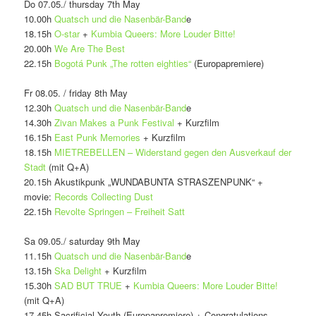
Do 07.05./ thursday 7th May
10.00h
Quatsch und die Nasenbär-Band
e
18.15h
O-star
+
Kumbia Queers: More Louder Bitte!
20.00h
We Are The Best
22.15h
Bogotá Punk „The rotten eighties“
(Europapremiere)
Fr 08.05. / friday 8th May
12.30h
Quatsch und die Nasenbär-Band
e
14.30h
Zivan Makes a Punk Festival
+ Kurzfilm
16.15h
East Punk Memories
+ Kurzfilm
18.15h
MIETREBELLEN – Widerstand gegen den Ausverkauf der
Stadt
(mit Q+A)
20.15h Akustikpunk „WUNDABUNTA STRASZENPUNK“ +
movie:
Records Collecting Dust
22.15h
Revolte Springen – Freiheit Satt
Sa 09.05./ saturday 9th May
11.15h
Quatsch und die Nasenbär-Band
e
13.15h
Ska Delight
+ Kurzfilm
15.30h
SAD BUT TRUE
+
Kumbia Queers: More Louder Bitte!
(mit Q+A)
17.45h Sacrificial Youth (Europapremiere) + Congratulations,