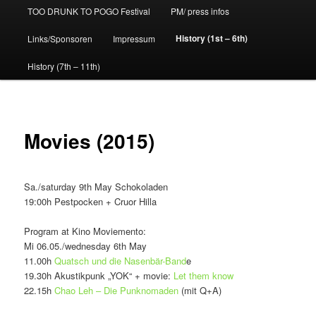
TOO DRUNK TO POGO Festival
PM/ press infos
History (1st – 6th)
Links/Sponsoren
Impressum
History (7th – 11th)
Movies (2015)
Sa./saturday 9th May Schokoladen
19:00h Pestpocken + Cruor Hilla
Program at Kino Moviemento:
Mi 06.05./wednesday 6th May
11.00h
Quatsch und die Nasenbär-Band
e
19.30h Akustikpunk „YOK“ + movie:
Let them know
22.15h
Chao Leh – Die Punknomaden
(mit Q+A)