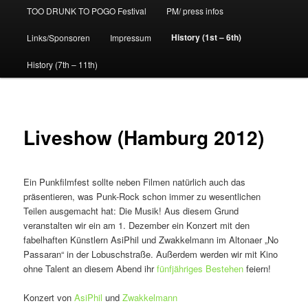
TOO DRUNK TO POGO Festival
PM/ press infos
History (1st – 6th)
Links/Sponsoren
Impressum
History (7th – 11th)
Liveshow (Hamburg 2012)
Ein Punkfilmfest sollte neben Filmen natürlich auch das
präsentieren, was Punk-Rock schon immer zu wesentlichen
Teilen ausgemacht hat: Die Musik! Aus diesem Grund
veranstalten wir ein am 1. Dezember ein Konzert mit den
fabelhaften Künstlern AsiPhil und Zwakkelmann im Altonaer „No
Passaran“ in der Lobuschstraße. Außerdem werden wir mit Kino
ohne Talent an diesem Abend ihr
fünfjähriges Bestehen
feiern!
Konzert von
AsiPhil
und
Zwakkelmann