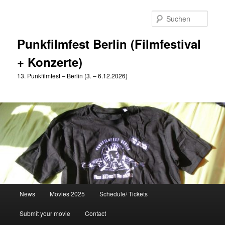
Zum
primären
Such
Inhalt
springen
Punkfilmfest Berlin (Filmfestival
+ Konzerte)
13. Punkfilmfest – Berlin (3. – 6.12.2026)
Hauptmenü
News
Movies 2025
Schedule/ Tickets
Submit your movie
Contact