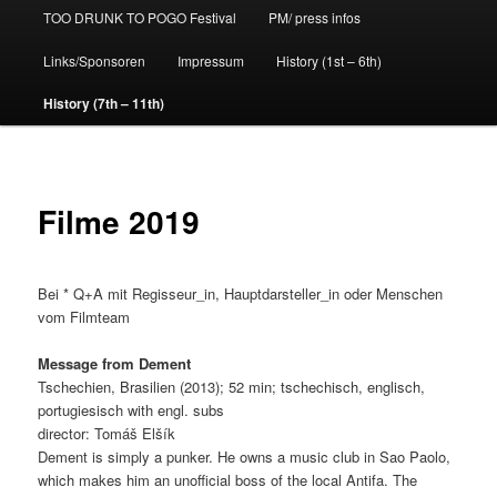
TOO DRUNK TO POGO Festival
PM/ press infos
Links/Sponsoren
Impressum
History (1st – 6th)
History (7th – 11th)
Filme 2019
Bei * Q+A mit Regisseur_in, Hauptdarsteller_in oder Menschen
vom Filmteam
Message from Dement
Tschechien, Brasilien (2013); 52 min; tschechisch, englisch,
portugiesisch with engl. subs
director: Tomáš Elšík
Dement is simply a punker. He owns a music club in Sao Paolo,
which makes him an unofficial boss of the local Antifa. The