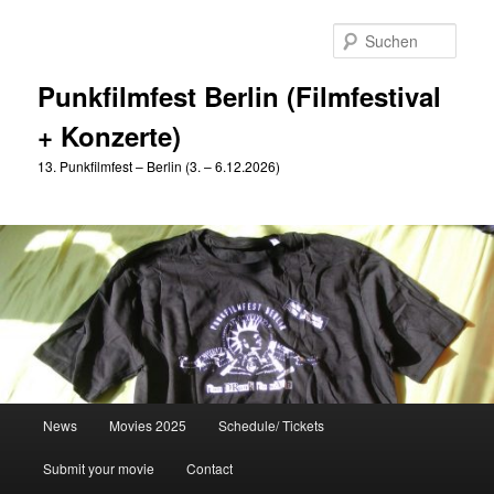
Zum
primären
Such
Inhalt
springen
Punkfilmfest Berlin (Filmfestival
+ Konzerte)
13. Punkfilmfest – Berlin (3. – 6.12.2026)
Hauptmenü
News
Movies 2025
Schedule/ Tickets
Submit your movie
Contact