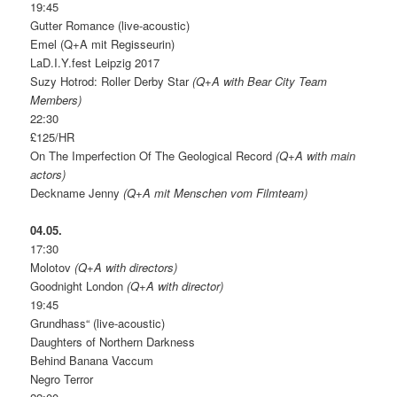
19:45
Gutter Romance (live-acoustic)
Emel (Q+A mit Regisseurin)
LaD.I.Y.fest Leipzig 2017
Suzy Hotrod: Roller Derby Star
(Q+A with Bear City Team
Members)
22:30
£125/HR
On The Imperfection Of The Geological Record
(Q+A with main
actors)
Deckname Jenny
(Q+A mit Menschen vom Filmteam)
04.05.
17:30
Molotov
(Q+A with directors)
Goodnight London
(Q+A with director)
19:45
Grundhass“ (live-acoustic)
Daughters of Northern Darkness
Behind Banana Vaccum
Negro Terror