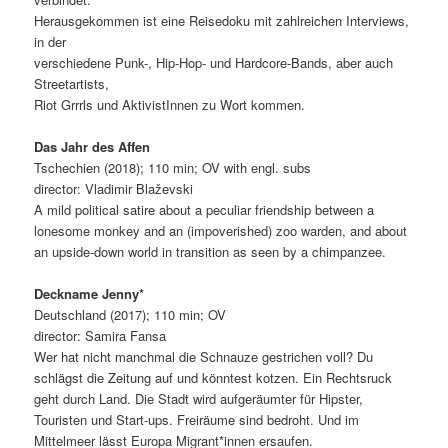
Herausgekommen ist eine Reisedoku mit zahlreichen Interviews,
in der
verschiedene Punk-, Hip-Hop- und Hardcore-Bands, aber auch
Streetartists,
Riot Grrrls und AktivistInnen zu Wort kommen.
Das Jahr des Affen
Tschechien (2018); 110 min; OV with engl. subs
director: Vladimir Blaževski
A mild political satire about a peculiar friendship between a
lonesome monkey and an (impoverished) zoo warden, and about
an upside-down world in transition as seen by a chimpanzee.
Deckname Jenny*
Deutschland (2017); 110 min; OV
director: Samira Fansa
Wer hat nicht manchmal die Schnauze gestrichen voll? Du
schlägst die Zeitung auf und könntest kotzen. Ein Rechtsruck
geht durch Land. Die Stadt wird aufgeräumter für Hipster,
Touristen und Start-ups. Freiräume sind bedroht. Und im
Mittelmeer lässt Europa Migrant*innen ersaufen.