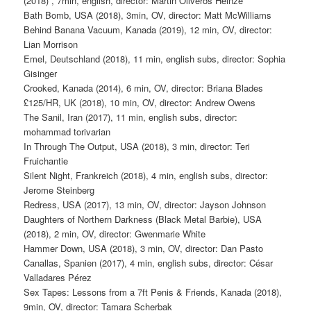
(2018) , 7min, english, director: Martin Oliveros Heinze
Bath Bomb, USA (2018), 3min, OV, director: Matt McWilliams
Behind Banana Vacuum, Kanada (2019), 12 min, OV, director:
Lian Morrison
Emel, Deutschland (2018), 11 min, english subs, director: Sophia
Gisinger
Crooked, Kanada (2014), 6 min, OV, director: Briana Blades
£125/HR, UK (2018), 10 min, OV, director: Andrew Owens
The Sanil, Iran (2017), 11 min, english subs, director:
mohammad torivarian
In Through The Output, USA (2018), 3 min, director: Teri
Fruichantie
Silent Night, Frankreich (2018), 4 min, english subs, director:
Jerome Steinberg
Redress, USA (2017), 13 min, OV, director: Jayson Johnson
Daughters of Northern Darkness (Black Metal Barbie), USA
(2018), 2 min, OV, director: Gwenmarie White
Hammer Down, USA (2018), 3 min, OV, director: Dan Pasto
Canallas, Spanien (2017), 4 min, english subs, director: César
Valladares Pérez
Sex Tapes: Lessons from a 7ft Penis & Friends, Kanada (2018),
9min, OV, director: Tamara Scherbak