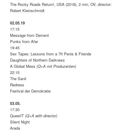
The Rocky Roads Return!, USA (2018), 2 min, OV, director:
Robert Kleinschmidt
02.05.19
17:15
Message from Dement
Punks from Afar
19:45
Sex Tapes: Lessons from a 7ft Penis & Friends
Daughters of Northern Darkness
A Global Mess
(Q+A mit Produzenten)
22:15
The Sanil
Redress
Festival der Demokratie
03.05.
17:30
QueerIT
(Q+A with director)
Silent Night
Arada