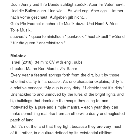
Doch Jenny und ihre Bande schlägt zurück. Aber Ihr Vater nervt.
Und die Bullen auch. Und wie… Es wird eng. Aber egal – immer
nach vorne geschaut. Aufgeben gilt nicht…
Guts Pie Earshot machen die Musik dazu. Und Nomi & Aino.
Tolle Musik.
subversiv * queer-feministisch * punkrock * hochaktuell * wütend
* für die guten * anarchistisch *
Molotov
Israel (2018); 34 min; OV with engl. subs
director: Matan Ben Moreh, Ziv Sahar
Every year a festival springs forth from the dirt, built by those
who find clarity in its squalor. As one character explains, dirty is
a relative concept. “My cup is only dirty if I decide that it’s dirty.”
Unshackled to and unmoved by the lures of the bright lights and
big buildings that dominate the heaps they cling to, and
motivated by a pure and simple mantra – each year they can
make something real rise from an otherwise dusty and neglected
patch of land.
But it’s not the land that they fight because they are very much
of it – rather, in a culture defined by its existential nihilism –