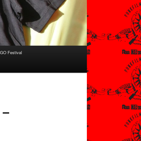
O Festival
 –