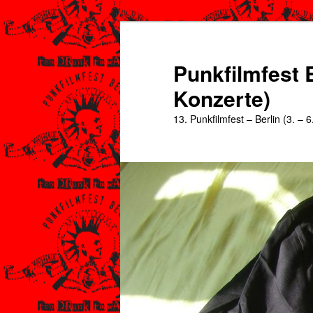
Zum
primären
Inhalt
Punkfilmfest B
springen
Konzerte)
13. Punkfilmfest – Berlin (3. – 