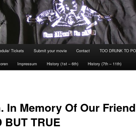
dule/ Tickets
Submit your movie
Contact
TOO DRUNK TO POG
oren
Impressum
History (1st – 6th)
History (7th – 11th)
n. In Memory Of Our Friend
 BUT TRUE