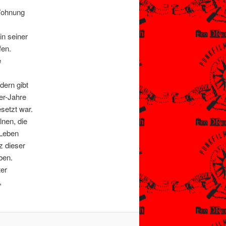
Wohnung
in seiner
fen.
e
dern gibt
er-Jahre
setzt war.
lnen, die
 Leben
z dieser
ben.
ter
,