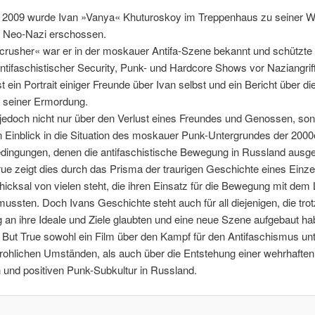
 2009 wurde Ivan »Vanya« Khuturoskoy im Treppenhaus zu seiner 
 Neo-Nazi erschossen.
rusher« war er in der moskauer Antifa-Szene bekannt und schützte 
antifaschistischer Security, Punk- und Hardcore Shows vor Naziangrif
st ein Portrait einiger Freunde über Ivan selbst und ein Bericht über di
seiner Ermordung.
 jedoch nicht nur über den Verlust eines Freundes und Genossen, son
 Einblick in die Situation des moskauer Punk-Untergrundes der 2000
edingungen, denen die antifaschistische Bewegung in Russland ausge
ue zeigt dies durch das Prisma der traurigen Geschichte eines Einze
hicksal von vielen steht, die ihren Einsatz für die Bewegung mit dem
ussten. Doch Ivans Geschichte steht auch für all diejenigen, die trot
an ihre Ideale und Ziele glaubten und eine neue Szene aufgebaut ha
 But True sowohl ein Film über den Kampf für den Antifaschismus un
rohlichen Umständen, als auch über die Entstehung einer wehrhaften
n und positiven Punk-Subkultur in Russland.