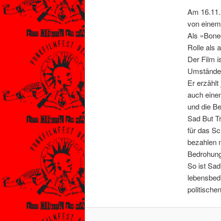
Am 16.11.
von einem
Als »Bonec
Rolle als 
Der Film i
Umstände 
Er erzählt
auch einen
und die B
Sad But Tr
für das Sc
bezahlen m
Bedrohung 
So ist Sad
lebensbed
politische