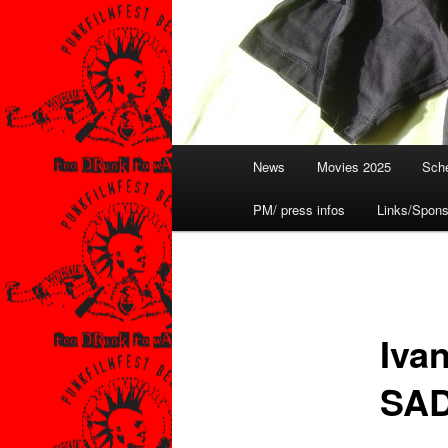
Hauptmenü
News
Movies 2025
Sche
PM/ press infos
Links/Spons
Iva
SAD