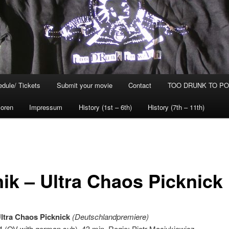
dule/ Tickets
Submit your movie
Contact
TOO DRUNK TO POG
oren
Impressum
History (1st – 6th)
History (7th – 11th)
nik – Ultra Chaos Picknick
Ultra Chaos Picknick
(Deutschlandpremiere)
 (OV with german sub), 43 min, Regie: Piotr Maciukiewicz