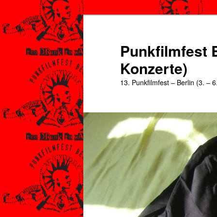
Zum
primären
Inhalt
Punkfilmfest B
springen
Konzerte)
13. Punkfilmfest – Berlin (3. – 