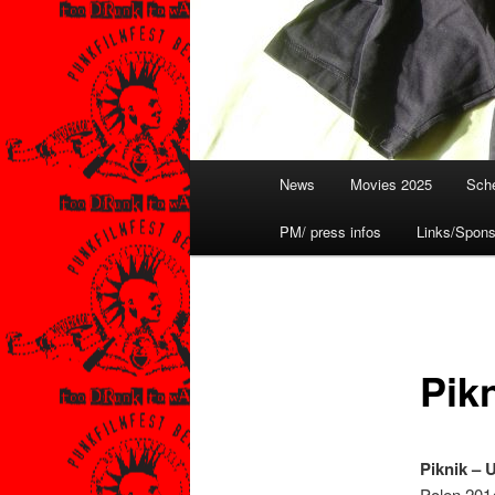
Hauptmenü
News
Movies 2025
Sche
PM/ press infos
Links/Spons
Pik
Piknik – 
Polen 2014