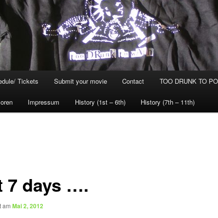
dule/ Tickets
Submit your movie
Contact
TOO DRUNK TO POG
oren
Impressum
History (1st – 6th)
History (7th – 11th)
t 7 days ….
ht am
Mai 2, 2012