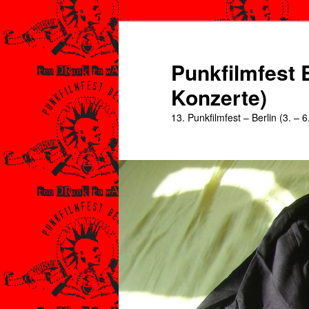
Zum
primären
Inhalt
Punkfilmfest B
springen
Konzerte)
13. Punkfilmfest – Berlin (3. – 