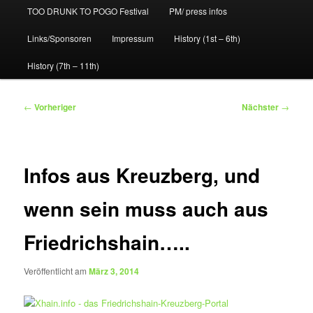
TOO DRUNK TO POGO Festival
PM/ press infos
Links/Sponsoren
Impressum
History (1st – 6th)
History (7th – 11th)
Beitragsnavigation
←
Vorheriger
Nächster
→
Infos aus Kreuzberg, und
wenn sein muss auch aus
Friedrichshain…..
Veröffentlicht am
März 3, 2014