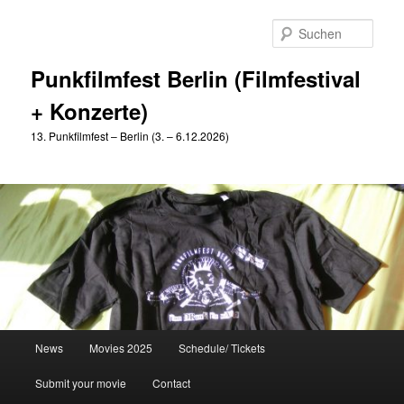
Zum
primären
Such
Inhalt
springen
Punkfilmfest Berlin (Filmfestival
+ Konzerte)
13. Punkfilmfest – Berlin (3. – 6.12.2026)
Hauptmenü
News
Movies 2025
Schedule/ Tickets
Submit your movie
Contact