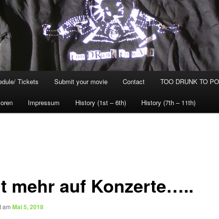
dule/ Tickets
Submit your movie
Contact
TOO DRUNK TO POG
oren
Impressum
History (1st – 6th)
History (7th – 11th)
t mehr auf Konzerte…..
ht am
Mai 5, 2018