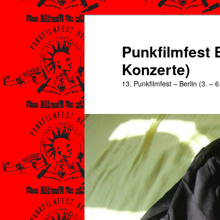
Zum
primären
Inhalt
Punkfilmfest B
springen
Konzerte)
13. Punkfilmfest – Berlin (3. – 