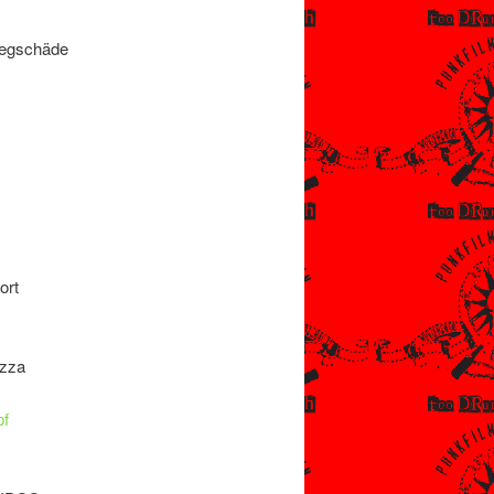
wegschäde
ort
izza
pf