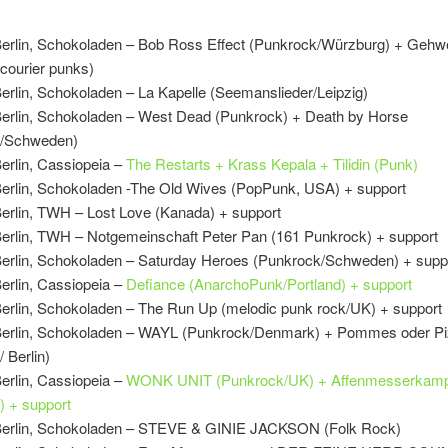
Berlin, Schokoladen – Bob Ross Effect (Punkrock/Würzburg) + Geh
courier punks)
erlin, Schokoladen – La Kapelle (Seemanslieder/Leipzig)
Berlin, Schokoladen – West Dead (Punkrock) + Death by Horse
k/Schweden)
erlin, Cassiopeia –
The Restarts + Krass Kepala + Tilidin (Punk)
Berlin, Schokoladen -The Old Wives (PopPunk, USA) + support
Berlin, TWH – Lost Love (Kanada) + support
Berlin, TWH – Notgemeinschaft Peter Pan (161 Punkrock) + support
Berlin, Schokoladen – Saturday Heroes (Punkrock/Schweden) + supp
erlin, Cassiopeia –
Defiance (AnarchoPunk/Portland) + support
Berlin, Schokoladen – The Run Up (melodic punk rock/UK) + support
Berlin, Schokoladen – WAYL (Punkrock/Denmark) + Pommes oder P
 Berlin)
erlin, Cassiopeia –
WONK UNIT (Punkrock/UK) + Affenmesserkam
) + support
Berlin, Schokoladen – STEVE & GINIE JACKSON (Folk Rock)