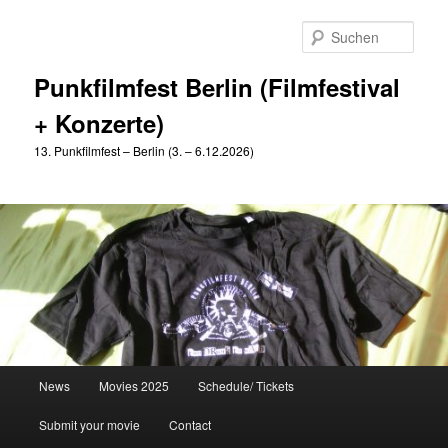
Zum
primären
Such
Inhalt
springen
Punkfilmfest Berlin (Filmfestival
+ Konzerte)
13. Punkfilmfest – Berlin (3. – 6.12.2026)
Hauptmenü
News
Movies 2025
Schedule/ Tickets
Submit your movie
Contact