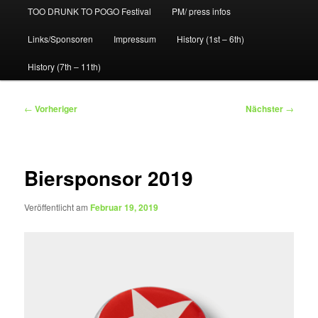
TOO DRUNK TO POGO Festival
PM/ press infos
Links/Sponsoren
Impressum
History (1st – 6th)
History (7th – 11th)
Beitragsnavigation
←
Vorheriger
Nächster
→
Biersponsor 2019
Veröffentlicht am
Februar 19, 2019