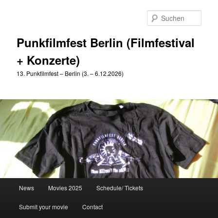
Zum
primären
Such
Inhalt
springen
Punkfilmfest Berlin (Filmfestival
+ Konzerte)
13. Punkfilmfest – Berlin (3. – 6.12.2026)
Hauptmenü
News
Movies 2025
Schedule/ Tickets
Submit your movie
Contact