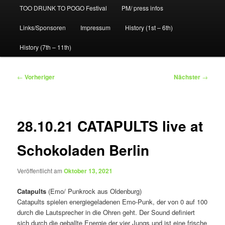
TOO DRUNK TO POGO Festival
PM/ press infos
Links/Sponsoren
Impressum
History (1st – 6th)
History (7th – 11th)
Beitragsnavigation
←
Vorheriger
Nächster
→
28.10.21 CATAPULTS live at
Schokoladen Berlin
Veröffentlicht am
Oktober 13, 2021
Catapults
(Emo/ Punkrock aus Oldenburg)
Catapults spielen energiegeladenen Emo-Punk, der von 0 auf 100
durch die Lautsprecher in die Ohren geht. Der Sound definiert
sich durch die geballte Energie der vier Jungs und ist eine frische