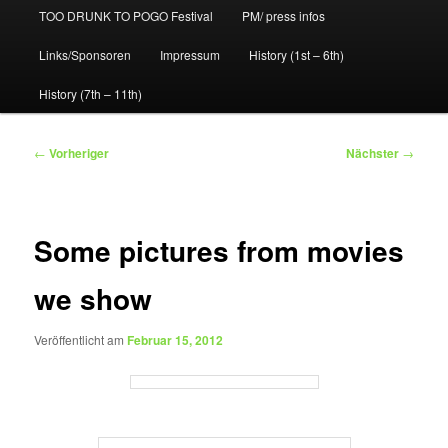
TOO DRUNK TO POGO Festival
PM/ press infos
Links/Sponsoren
Impressum
History (1st – 6th)
History (7th – 11th)
Beitragsnavigation
←
Vorheriger
Nächster
→
Some pictures from movies
we show
Veröffentlicht am
Februar 15, 2012