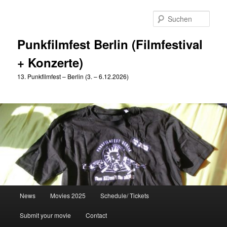
Zum
primären
Such
Inhalt
springen
Punkfilmfest Berlin (Filmfestival
+ Konzerte)
13. Punkfilmfest – Berlin (3. – 6.12.2026)
Hauptmenü
News
Movies 2025
Schedule/ Tickets
Submit your movie
Contact