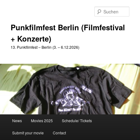
Zum
primären
Such
Inhalt
springen
Punkfilmfest Berlin (Filmfestival
+ Konzerte)
13. Punkfilmfest – Berlin (3. – 6.12.2026)
Hauptmenü
News
Movies 2025
Schedule/ Tickets
Submit your movie
Contact