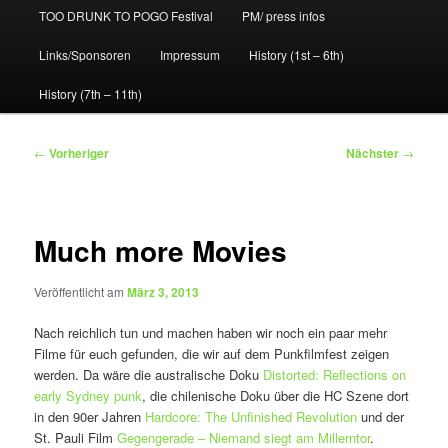
TOO DRUNK TO POGO Festival
PM/ press infos
Links/Sponsoren
Impressum
History (1st – 6th)
History (7th – 11th)
Beitragsnavigation
←
Vorheriger
Nächster
→
Much more Movies
Veröffentlicht am
März 3, 2013
Nach reichlich tun und machen haben wir noch ein paar mehr
Filme für euch gefunden, die wir auf dem Punkfilmfest zeigen
werden. Da wäre die australische Doku
Distorted: Reflections on
early Sydney punk
, die chilenische Doku über die HC Szene dort
in den 90er Jahren
Hardcore: The Unfinished Revolution
und der
St. Pauli Film
Gegengerade – Niemand siegt am Millerntor
.