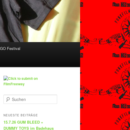
O Festival
S
u
c
h
NEUESTE BEITRÄGE
e
15.7.26 GUM BLEED +
n
DUMMY TOYS im Badehaus