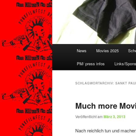
Hauptmenü
News
Movies 2025
Sche
PM/ press infos
Links/Spons
SCHLAGWORTARCHIV:
SANKT PAU
Much more Mov
Veröffentlicht am
März 3, 2013
Nach reichlich tun und machen