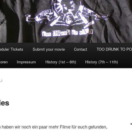
dule/ Tickets
Submit your movie
Contact
TOO DRUNK TO POG
oren
Impressum
History (1st – 6th)
History (7th – 11th)
LI
ies
 haben wir noch ein paar mehr Filme für euch gefunden,