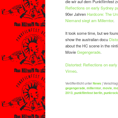
die wir auf dem Punkfilmfest 
Reflections on early Sydney p
90er Jahren
Hardcore: The Unf
Niemand siegt am Millerntor
.
It took some time, but we fo
show the australian docu
Disto
about the HC scene in the nint
Movie
Gegengerade
.
Distorted: Reflections on earl
Vimeo
.
Veröffentlicht unter
News
|
Verschlag
gegengerade
,
millerntor
,
movie
,
mo
2013
,
punkfilmfest berlin
,
punkrock