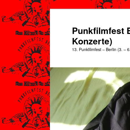
Zum
Zum
primären
sekundären
Inhalt
Inhalt
Punkfilmfest B
springen
springen
Konzerte)
13. Punkfilmfest – Berlin (3. – 