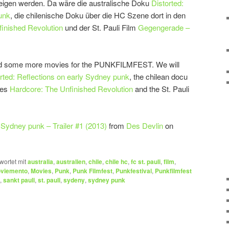
zeigen werden. Da wäre die australische Doku
Distorted:
unk
, die chilenische Doku über die HC Szene dort in den
inished Revolution
und der St. Pauli Film
Gegengerade –
und some more movies for the PUNKFILMFEST. We will
rted: Reflections on early Sydney punk
, the chilean docu
ies
Hardcore: The Unfinished Revolution
and the St. Pauli
y Sydney punk – Trailer #1 (2013)
from
Des Devlin
on
wortet mit
australia
,
australien
,
chile
,
chile hc
,
fc st. pauli
,
film
,
viemento
,
Movies
,
Punk
,
Punk Filmfest
,
Punkfestival
,
Punkfilmfest
,
sankt pauli
,
st. pauli
,
sydeny
,
sydney punk