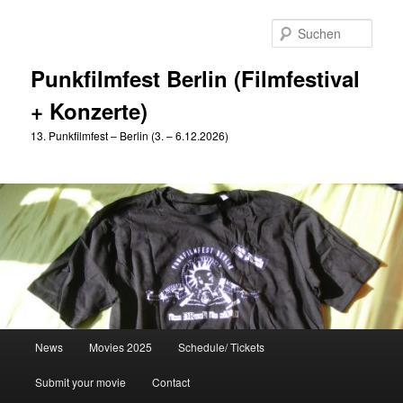
Zum
primären
Such
Inhalt
springen
Punkfilmfest Berlin (Filmfestival
+ Konzerte)
13. Punkfilmfest – Berlin (3. – 6.12.2026)
Hauptmenü
News
Movies 2025
Schedule/ Tickets
Submit your movie
Contact