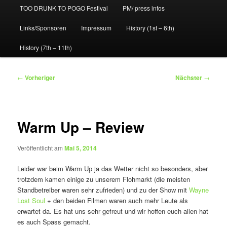
TOO DRUNK TO POGO Festival
PM/ press infos
Links/Sponsoren
Impressum
History (1st – 6th)
History (7th – 11th)
Beitragsnavigation
←
Vorheriger
Nächster
→
Warm Up – Review
Veröffentlicht am
Mai 5, 2014
Leider war beim Warm Up ja das Wetter nicht so besonders, aber
trotzdem kamen einige zu unserem Flohmarkt (die meisten
Standbetreiber waren sehr zufrieden) und zu der Show mit
Wayne
Lost Soul
+ den beiden Filmen waren auch mehr Leute als
erwartet da. Es hat uns sehr gefreut und wir hoffen euch allen hat
es auch Spass gemacht.