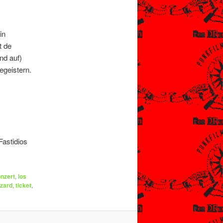
in
t de
nd auf)
egeistern.
Fastidios
nzert
,
los
izard
,
ticket
,