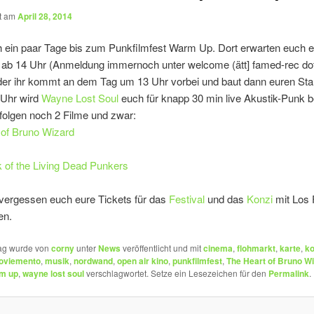
ht am
April 28, 2014
 ein paar Tage bis zum Punkfilmfest Warm Up. Dort erwarten euch e
 ab 14 Uhr (Anmeldung immernoch unter welcome (ätt] famed-rec do
der ihr kommt an dem Tag um 13 Uhr vorbei und baut dann euren Sta
Uhr wird
Wayne Lost Soul
euch für knapp 30 min live Akustik-Punk b
folgen noch 2 Filme und zwar:
 of Bruno Wizard
 of the Living Dead Punkers
 vergessen euch eure Tickets für das
Festival
und das
Konzi
mit Los 
en.
rag wurde von
corny
unter
News
veröffentlicht und mit
cinema
,
flohmarkt
,
karte
,
ko
oviemento
,
musik
,
nordwand
,
open air kino
,
punkfilmfest
,
The Heart of Bruno W
m up
,
wayne lost soul
verschlagwortet. Setze ein Lesezeichen für den
Permalink
.