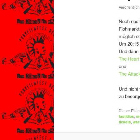
Veröffentlic
Noch noch
Flohmarkt
möglich o
Um 20:15 
Und dann 
The Heart
und
The Attack
Und nicht
zu besorg
Dieser Eint
fastidios
,
m
tickets
,
war