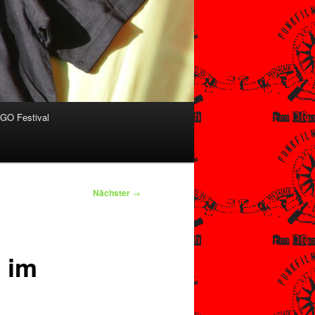
O Festival
Nächster
→
 im