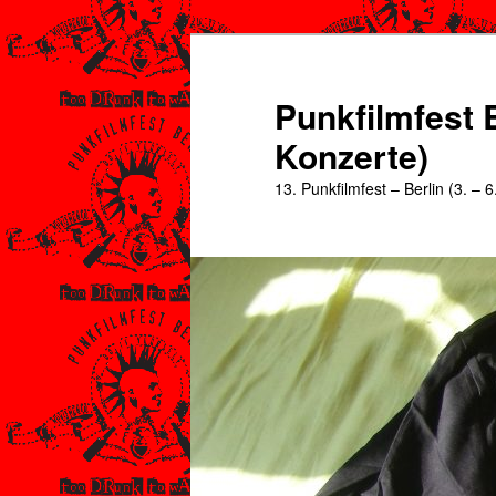
Zum
primären
Inhalt
Punkfilmfest B
springen
Konzerte)
13. Punkfilmfest – Berlin (3. – 