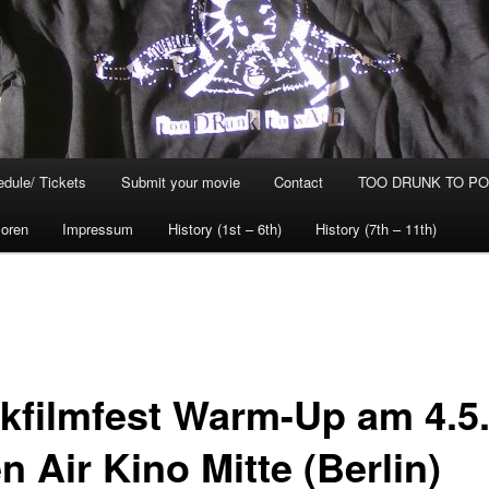
dule/ Tickets
Submit your movie
Contact
TOO DRUNK TO POG
oren
Impressum
History (1st – 6th)
History (7th – 11th)
kfilmfest Warm-Up am 4.5.
 Air Kino Mitte (Berlin)