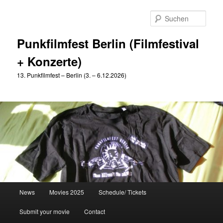
Zum
primären
Such
Inhalt
springen
Punkfilmfest Berlin (Filmfestival
+ Konzerte)
13. Punkfilmfest – Berlin (3. – 6.12.2026)
Hauptmenü
News
Movies 2025
Schedule/ Tickets
Submit your movie
Contact