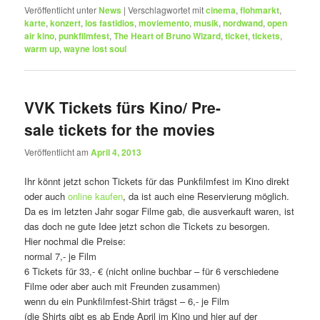
Veröffentlicht unter
News
|
Verschlagwortet mit
cinema
,
flohmarkt
,
karte
,
konzert
,
los fastidios
,
moviemento
,
musik
,
nordwand
,
open
air kino
,
punkfilmfest
,
The Heart of Bruno Wizard
,
ticket
,
tickets
,
warm up
,
wayne lost soul
VVK Tickets fürs Kino/ Pre-
sale tickets for the movies
Veröffentlicht am
April 4, 2013
Ihr könnt jetzt schon Tickets für das Punkfilmfest im Kino direkt
oder auch
online kaufen
, da ist auch eine Reservierung möglich.
Da es im letzten Jahr sogar Filme gab, die ausverkauft waren, ist
das doch ne gute Idee jetzt schon die Tickets zu besorgen.
Hier nochmal die Preise:
normal 7,- je Film
6 Tickets für 33,- € (nicht online buchbar – für 6 verschiedene
Filme oder aber auch mit Freunden zusammen)
wenn du ein Punkfilmfest-Shirt trägst – 6,- je Film
(die Shirts gibt es ab Ende April im Kino und hier auf der