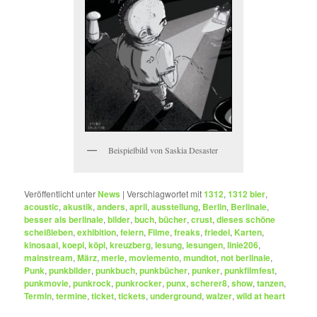
Beispielbild von Saskia Desaster
Veröffentlicht unter
News
|
Verschlagwortet mit
1312
,
1312 bier
,
acoustic
,
akustik
,
anders
,
april
,
ausstellung
,
Berlin
,
Berlinale
,
besser als berlinale
,
bilder
,
buch
,
bücher
,
crust
,
dieses schöne
scheißleben
,
exhibition
,
feiern
,
Filme
,
freaks
,
friedel
,
Karten
,
kinosaal
,
koepi
,
köpi
,
kreuzberg
,
lesung
,
lesungen
,
linie206
,
mainstream
,
März
,
merle
,
moviemento
,
mundtot
,
not berlinale
,
Punk
,
punkbilder
,
punkbuch
,
punkbücher
,
punker
,
punkfilmfest
,
punkmovie
,
punkrock
,
punkrocker
,
punx
,
scherer8
,
show
,
tanzen
,
Termin
,
termine
,
ticket
,
tickets
,
underground
,
walzer
,
wild at heart