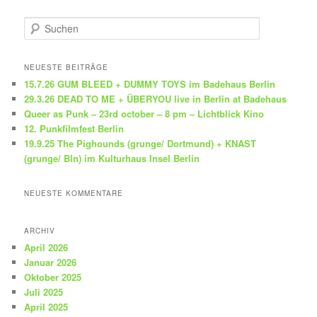
S
u
c
h
NEUESTE BEITRÄGE
e
15.7.26 GUM BLEED + DUMMY TOYS im Badehaus Berlin
n
29.3.26 DEAD TO ME + ÜBERYOU live in Berlin at Badehaus
Queer as Punk – 23rd october – 8 pm – Lichtblick Kino
12. Punkfilmfest Berlin
19.9.25 The Pighounds (grunge/ Dortmund) + KNAST
(grunge/ Bln) im Kulturhaus Insel Berlin
NEUESTE KOMMENTARE
ARCHIV
April 2026
Januar 2026
Oktober 2025
Juli 2025
April 2025