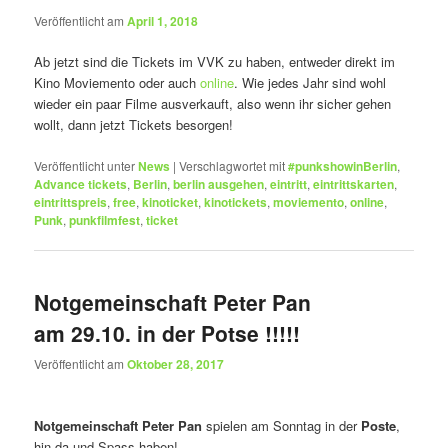
Veröffentlicht am
April 1, 2018
Ab jetzt sind die Tickets im VVK zu haben, entweder direkt im
Kino Moviemento oder auch
online
. Wie jedes Jahr sind wohl
wieder ein paar Filme ausverkauft, also wenn ihr sicher gehen
wollt, dann jetzt Tickets besorgen!
Veröffentlicht unter
News
|
Verschlagwortet mit
#punkshowinBerlin
,
Advance tickets
,
Berlin
,
berlin ausgehen
,
eintritt
,
eintrittskarten
,
eintrittspreis
,
free
,
kinoticket
,
kinotickets
,
moviemento
,
online
,
Punk
,
punkfilmfest
,
ticket
Notgemeinschaft Peter Pan
am 29.10. in der Potse !!!!!
Veröffentlicht am
Oktober 28, 2017
Notgemeinschaft Peter Pan
spielen am Sonntag in der
Poste
,
hin da und Spass haben!