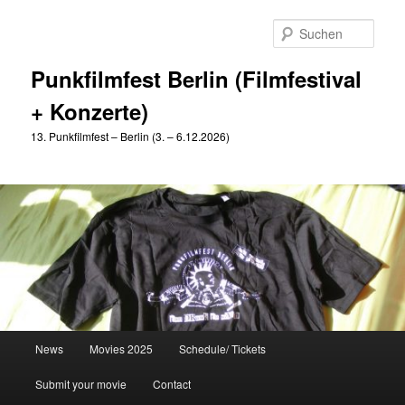
Zum
Zum
primären
sekundären
Such
Inhalt
Inhalt
springen
springen
Punkfilmfest Berlin (Filmfestival
+ Konzerte)
13. Punkfilmfest – Berlin (3. – 6.12.2026)
Hauptmenü
News
Movies 2025
Schedule/ Tickets
Submit your movie
Contact