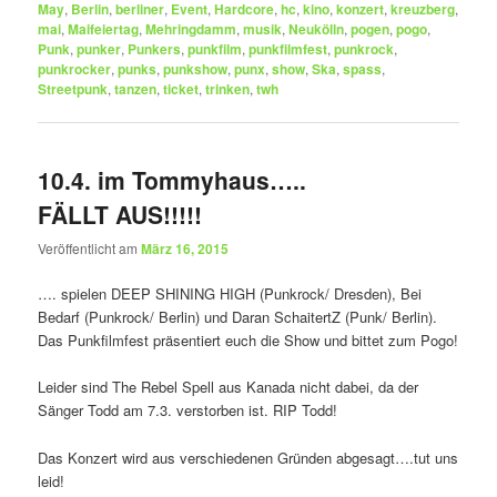
May
,
Berlin
,
berliner
,
Event
,
Hardcore
,
hc
,
kino
,
konzert
,
kreuzberg
,
mai
,
Maifeiertag
,
Mehringdamm
,
musik
,
Neukölln
,
pogen
,
pogo
,
Punk
,
punker
,
Punkers
,
punkfilm
,
punkfilmfest
,
punkrock
,
punkrocker
,
punks
,
punkshow
,
punx
,
show
,
Ska
,
spass
,
Streetpunk
,
tanzen
,
ticket
,
trinken
,
twh
10.4. im Tommyhaus…..
FÄLLT AUS!!!!!
Veröffentlicht am
März 16, 2015
…. spielen DEEP SHINING HIGH (Punkrock/ Dresden), Bei
Bedarf (Punkrock/ Berlin) und Daran SchaitertZ (Punk/ Berlin).
Das Punkfilmfest präsentiert euch die Show und bittet zum Pogo!
Leider sind The Rebel Spell aus Kanada nicht dabei, da der
Sänger Todd am 7.3. verstorben ist. RIP Todd!
Das Konzert wird aus verschiedenen Gründen abgesagt….tut uns
leid!