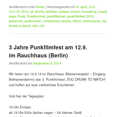
Veröffentlicht unter
News
|
Verschlagwortet mit
10. april
,
10.4.
,
10.4.15
,
2015
,
ak
,
Berlin
,
berliner
,
einlass
,
krach
,
kreuzberg
,
musik
,
pogo
,
Punk
,
Punkfestival
,
punkfilmfest
,
punkfilmfest 2015
,
punkrock
,
punkrocker
,
schicksaal
,
tanzen
,
ticket
,
tommyhaus
,
too
drunk to watch
,
twh
,
vvk
3 Jahre Punkfilmfest am 12.9.
im Rauchhaus (Berlin)
Veröffentlicht am
September 8, 2014
Wir feiern am 12.9.14 im Rauchhaus (Mariannenplatz – Eingang
Bethaniendamm) das 3. Punkfilmfest „TOO DRUNK TO WATCH“
und hoffen auf euer zahlreiches Erscheinen.
Und hier der Tagesplan:
19 Uhr Einlass
ab 19 Uhr Küfa (lecker vegan – für kleines Geld)