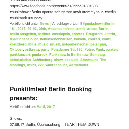
https://www.facebook.com/events/518666521801308
#punkshowinBerlin
#potse
#drugstore
#twh
#tommyhaus
#berlin
#punkrock
#sunday
Veröffentlicht unter
News
|
Verschlagwortet mit
#punkshowinBerlin
,
161
,
2017
,
29.10.
,
29th
,
Advance tickets
,
antifa
,
arena
,
Berlin
,
berlin ausgehen
,
berliner
,
cassiopeia
,
coretex
,
Drugstore
,
eintritt
,
friedrichshain
,
hc
,
hohenschönhausen
,
koka36
,
konzert
,
konzi
,
kreuzberg
,
mitte
,
music
,
musik
,
notgemeinschaft peter pan
,
Oktober
,
ostkreuz
,
party
,
Potsdamer Str. 180
,
Potse
,
Punk
,
punker
,
punkkonzert
,
punkrock
,
Punkshow in Berlin
,
raw
,
Samstag
,
schokoladen
,
Schöneberg
,
show
,
skapunk
,
Streetpunk
,
The
Moorings
,
ticket
,
vvk
,
wahrschauer
,
warschauer
Punkfilmfest Berlin Booking
presents:
Veröffentlicht am
Mai 5, 2017
Shows:
07.05.17 Berlin, Überraschung – TEAR THEM DOWN