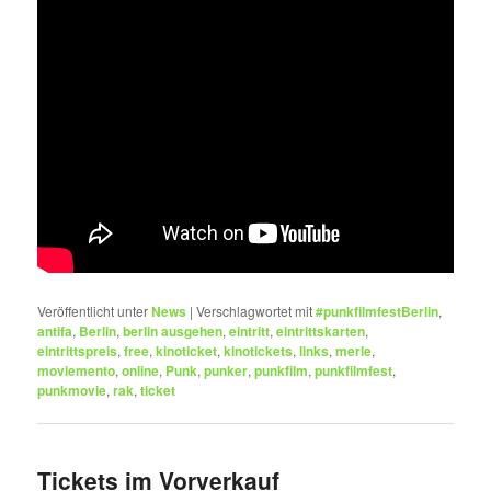
Veröffentlicht unter
News
|
Verschlagwortet mit
#punkfilmfestBerlin
,
antifa
,
Berlin
,
berlin ausgehen
,
eintritt
,
eintrittskarten
,
eintrittspreis
,
free
,
kinoticket
,
kinotickets
,
links
,
merle
,
moviemento
,
online
,
Punk
,
punker
,
punkfilm
,
punkfilmfest
,
punkmovie
,
rak
,
ticket
Tickets im Vorverkauf