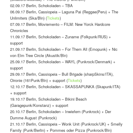
02.09.17 Berlin, Schokoladen – TBA
06.09.17 Berlin, Cassiopeia – Laguna Pai (Reggae(Peru) + The
Unlimiters (Ska/Bln) (
Tickets
)
07.09.17 Berlin, Moviemento – FILM: New Yorck Hardcore
Chronicles
11.09.17 Berlin, Schokoladen – Zuname (Folkpunk/RUS) +
support
21.09.17 Berlin, Schokoladen – For Them All (Emopunk) + Nic
von Elm Tree Circle (Akustik/Bln)
25.09.17 Berlin, Schokoladen – WAYL (Punkrock/Denmark) +
support
29.09.17 Berlin, Cassiopeia – Bull Brigade (sharpSkins/ITA),
Oironie (161Punk/Bln) + support (
Tickets
)
12.10.17 Berlin, Schokoladen – SKASSAPUNKA (Skapunk/ITA)
+ support
19.10.17 Berlin, Schokoladen – Bikini Beach
(Garagepunk/Konstanz) + support
20.10.17 Berlin, Schokoladen – Inwiefern (Punkrock) + Der
Dumme August (Punkrock)
21.10.17 Berlin, Cassiopeia – Wonk Unit (Punkrock/UK) + Smelly
Family (Punk/Berlin) + Pommes oder Pizza (Punkrock/Bln)