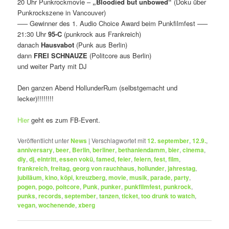
20 Uhr Punkrockmovie –
„Bloodied but unbowed“
(Doku über
Punkrockszene in Vancouver)
—– Gewinner des 1. Audio Choice Award beim Punkfilmfest —–
21:30 Uhr
95-C
(punkrock aus Frankreich)
danach
Hausvabot
(Punk aus Berlin)
dann
FREI SCHNAUZE
(Politcore aus Berlin)
und weiter Party mit DJ
Den ganzen Abend HollunderRum (selbstgemacht und
lecker)!!!!!!!!
Hier
geht es zum FB-Event.
Veröffentlicht unter
News
|
Verschlagwortet mit
12. september
,
12.9.
,
anniversary
,
beer
,
Berlin
,
berliner
,
bethaniendamm
,
bier
,
cinema
,
diy
,
dj
,
eintritt
,
essen vokü
,
famed
,
feier
,
feiern
,
fest
,
film
,
frankreich
,
freitag
,
georg von rauchhaus
,
hollunder
,
jahrestag
,
jubiläum
,
kino
,
köpi
,
kreuzberg
,
movie
,
musik
,
parade
,
party
,
pogen
,
pogo
,
poitcore
,
Punk
,
punker
,
punkfilmfest
,
punkrock
,
punks
,
records
,
september
,
tanzen
,
ticket
,
too drunk to watch
,
vegan
,
wochenende
,
xberg