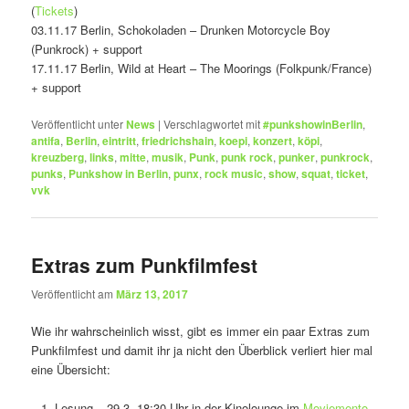
(
Tickets
)
03.11.17 Berlin, Schokoladen – Drunken Motorcycle Boy
(Punkrock) + support
17.11.17 Berlin, Wild at Heart – The Moorings (Folkpunk/France)
+ support
Veröffentlicht unter
News
|
Verschlagwortet mit
#punkshowinBerlin
,
antifa
,
Berlin
,
eintritt
,
friedrichshain
,
koepi
,
konzert
,
köpi
,
kreuzberg
,
links
,
mitte
,
musik
,
Punk
,
punk rock
,
punker
,
punkrock
,
punks
,
Punkshow in Berlin
,
punx
,
rock music
,
show
,
squat
,
ticket
,
vvk
Extras zum Punkfilmfest
Veröffentlicht am
März 13, 2017
Wie ihr wahrscheinlich wisst, gibt es immer ein paar Extras zum
Punkfilmfest und damit ihr ja nicht den Überblick verliert hier mal
eine Übersicht:
– 1. Lesung – 29.3. 18:30 Uhr in der Kinolounge im
Moviemento