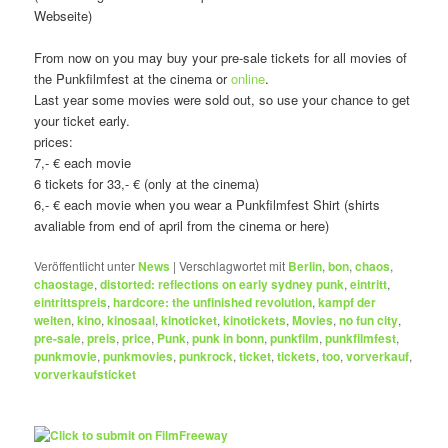
Webseite)
From now on you may buy your pre-sale tickets for all movies of
the Punkfilmfest at the cinema or
online
.
Last year some movies were sold out, so use your chance to get
your ticket early.
prices:
7,- € each movie
6 tickets for 33,- € (only at the cinema)
6,- € each movie when you wear a Punkfilmfest Shirt (shirts
avaliable from end of april from the cinema or here)
Veröffentlicht unter
News
|
Verschlagwortet mit
Berlin
,
bon
,
chaos
,
chaostage
,
distorted: reflections on early sydney punk
,
eintritt
,
eintrittspreis
,
hardcore: the unfinished revolution
,
kampf der
welten
,
kino
,
kinosaal
,
kinoticket
,
kinotickets
,
Movies
,
no fun city
,
pre-sale
,
preis
,
price
,
Punk
,
punk in bonn
,
punkfilm
,
punkfilmfest
,
punkmovie
,
punkmovies
,
punkrock
,
ticket
,
tickets
,
too
,
vorverkauf
,
vorverkaufsticket