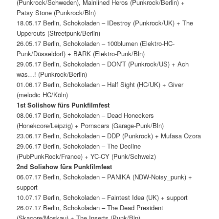
(Punkrock/Schweden), Mainlined Heros (Punkrock/Berlin) +
Patsy Stone (Punkrock/Bln)
18.05.17 Berlin, Schokoladen – IDestroy (Punkrock/UK) + The
Uppercuts (Streetpunk/Berlin)
26.05.17 Berlin, Schokoladen – 100blumen (Elektro-HC-
Punk/Düsseldorf) + BARK (Elektro-Punk/Bln)
29.05.17 Berlin, Schokoladen – DON’T (Punkrock/US) + Ach
was…! (Punkrock/Berlin)
01.06.17 Berlin, Schokoladen – Half Sight (HC/UK) + Giver
(melodic HC/Köln)
1st Solishow fürs Punkfilmfest
08.06.17 Berlin, Schokoladen – Dead Honeckers
(Honekcore/Leipzig) + Pornscars (Garage-Punk/Bln)
23.06.17 Berlin, Schokoladen – DDP (Punkrock) + Mufasa Ozora
29.06.17 Berlin, Schokoladen – The Decline
(PubPunkRock/France) + YC-CY (Punk/Schweiz)
2nd Solishow fürs Punkfilmfest
06.07.17 Berlin, Schokoladen – PANIKA (NDW-Noisy_punk) +
support
10.07.17 Berlin, Schokoladen – Faintest Idea (UK) + support
26.07.17 Berlin, Schokoladen – The Dead President
(Skacore/Moskau) + The Inserts (Punk/Bln)