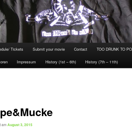
dule/ Tickets
Submit your movie
Contact
TOO DRUNK TO POG
oren
Impressum
History (1st – 6th)
History (7th – 11th)
pe&Mucke
ht am
August 3, 2015