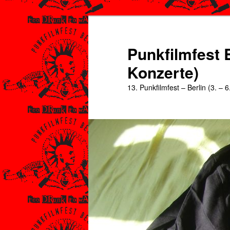
Zum
primären
Inhalt
Punkfilmfest B
springen
Konzerte)
13. Punkfilmfest – Berlin (3. – 