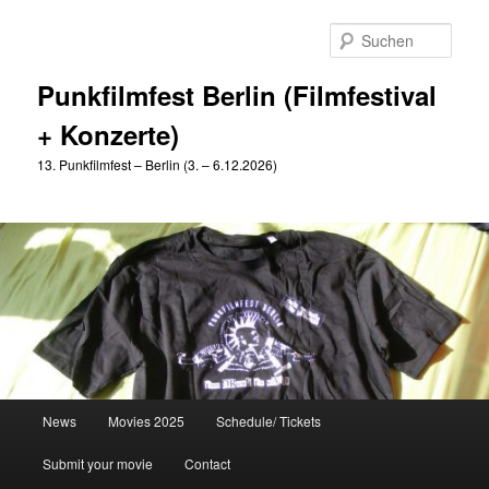
Zum
Zum
primären
sekundären
Such
Inhalt
Inhalt
springen
springen
Punkfilmfest Berlin (Filmfestival
+ Konzerte)
13. Punkfilmfest – Berlin (3. – 6.12.2026)
Hauptmenü
News
Movies 2025
Schedule/ Tickets
Submit your movie
Contact