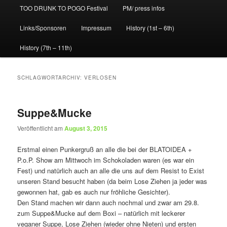
TOO DRUNK TO POGO Festival
PM/ press infos
Links/Sponsoren
Impressum
History (1st – 6th)
History (7th – 11th)
SCHLAGWORTARCHIV:
VERLOSEN
Suppe&Mucke
Veröffentlicht am
August 3, 2015
Erstmal einen Punkergruß an alle die bei der BLATOIDEA +
P.o.P. Show am Mittwoch im Schokoladen waren (es war ein
Fest) und natürlich auch an alle die uns auf dem Resist to Exist
unseren Stand besucht haben (da beim Lose Ziehen ja jeder was
gewonnen hat, gab es auch nur fröhliche Gesichter).
Den Stand machen wir dann auch nochmal und zwar am 29.8.
zum Suppe&Mucke auf dem Boxi – natürlich mit leckerer
veganer Suppe, Lose Ziehen (wieder ohne Nieten) und ersten