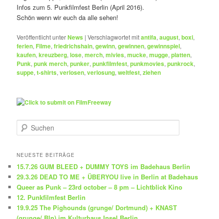
Infos zum 5. Punkfilmfest Berlin (April 2016).
Schön wenn wir euch da alle sehen!
Veröffentlicht unter
News
|
Verschlagwortet mit
antifa
,
august
,
boxi
,
ferien
,
Filme
,
friedrichshain
,
gewinn
,
gewinnen
,
gewinnspiel
,
kaufen
,
kreuzberg
,
lose
,
merch
,
mivies
,
mucke
,
mugge
,
platten
,
Punk
,
punk merch
,
punker
,
punkfilmfest
,
punkmovies
,
punkrock
,
suppe
,
t-shirts
,
verlosen
,
verlosung
,
weltfest
,
ziehen
S
u
c
h
NEUESTE BEITRÄGE
e
15.7.26 GUM BLEED + DUMMY TOYS im Badehaus Berlin
n
29.3.26 DEAD TO ME + ÜBERYOU live in Berlin at Badehaus
Queer as Punk – 23rd october – 8 pm – Lichtblick Kino
12. Punkfilmfest Berlin
19.9.25 The Pighounds (grunge/ Dortmund) + KNAST
(grunge/ Bln) im Kulturhaus Insel Berlin