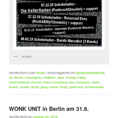
be there…
Veröffentlicht unter
News
|
Verschlagwortet mit
#punkshowinBerlin
,
ak
,
Berlin
,
cassiopeia
,
coldbeer
,
door
,
freitag
,
friday
,
friedrichshain
,
Karten
,
koka
,
kreuzberg
,
live
,
livemusic
,
mitte
,
music
,
musik
,
nacht
,
patsy stone
,
Punk
,
punkrock
,
schokoladen
WONK UNIT in Berlin am 31.8.
Veröffentlicht am
August 24, 2018