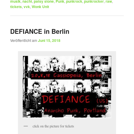
musik
,
nacht
,
patsy stone
,
Punk
,
punkrock
,
punkrocker
,
raw
,
tickets
,
vvk
,
Wonk Unit
DEFIANCE in Berlin
Veröffentlicht am
Juni 15, 2018
click on the picture for tickets