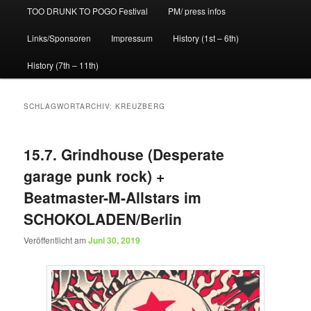
TOO DRUNK TO POGO Festival
PM/ press infos
Links/Sponsoren
Impressum
History (1st – 6th)
History (7th – 11th)
SCHLAGWORTARCHIV:
KREUZBERG
15.7. Grindhouse (Desperate
garage punk rock) +
Beatmaster-M-Allstars im
SCHOKOLADEN/Berlin
Veröffentlicht am
Juni 30, 2019