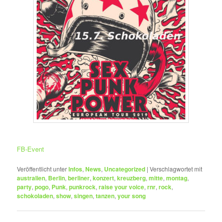
FB-Event
Veröffentlicht unter
Infos
,
News
,
Uncategorized
|
Verschlagwortet mit
australien
,
Berlin
,
berliner
,
konzert
,
kreuzberg
,
mitte
,
montag
,
party
,
pogo
,
Punk
,
punkrock
,
raise your voice
,
rnr
,
rock
,
schokoladen
,
show
,
singen
,
tanzen
,
your song