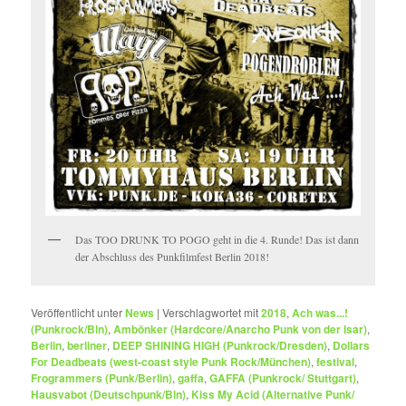
Das TOO DRUNK TO POGO geht in die 4. Runde! Das ist dann
der Abschluss des Punkfilmfest Berlin 2018!
Veröffentlicht unter
News
|
Verschlagwortet mit
2018
,
Ach was...!
(Punkrock/Bln)
,
Ambönker (Hardcore/Anarcho Punk von der Isar)
,
Berlin
,
berliner
,
DEEP SHINING HIGH (Punkrock/Dresden)
,
Dollars
For Deadbeats (west-coast style Punk Rock/München)
,
festival
,
Frogrammers (Punk/Berlin)
,
gaffa
,
GAFFA (Punkrock/ Stuttgart)
,
Hausvabot (Deutschpunk/Bln)
,
Kiss My Acid (Alternative Punk/