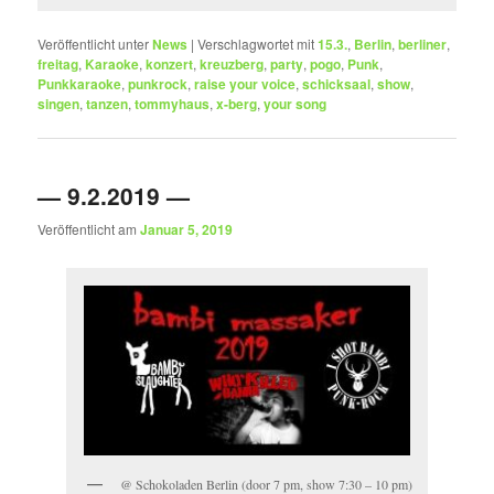
Veröffentlicht unter
News
|
Verschlagwortet mit
15.3.
,
Berlin
,
berliner
,
freitag
,
Karaoke
,
konzert
,
kreuzberg
,
party
,
pogo
,
Punk
,
Punkkaraoke
,
punkrock
,
raise your voice
,
schicksaal
,
show
,
singen
,
tanzen
,
tommyhaus
,
x-berg
,
your song
— 9.2.2019 —
Veröffentlicht am
Januar 5, 2019
@ Schokoladen Berlin (door 7 pm, show 7:30 – 10 pm)