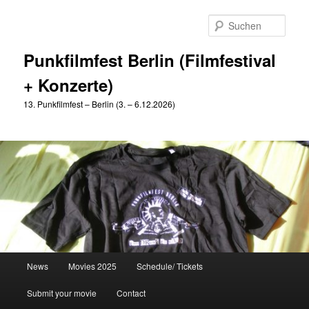
Zum
Zum
primären
sekundären
Such
Inhalt
Inhalt
springen
springen
Punkfilmfest Berlin (Filmfestival
+ Konzerte)
13. Punkfilmfest – Berlin (3. – 6.12.2026)
Hauptmenü
News
Movies 2025
Schedule/ Tickets
Submit your movie
Contact