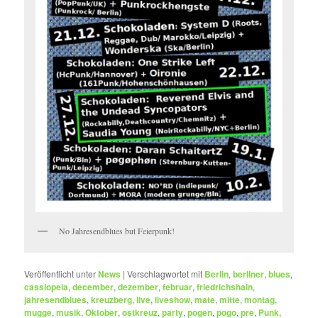
No Jahresendblues but Feierpunk!
Veröffentlicht unter
News
|
Verschlagwortet mit
Berlin
,
berliner
,
blues
,
cassiopeia
,
december
,
dezember
,
februar
,
friedrichshain
,
jahresendblues
,
kreuzberg
,
live
,
liveshow
,
mate
,
mitte
,
montag
,
mugge
,
musik
,
Oktober
,
ostkreuz
,
party
,
pogen
,
pogo
,
pre
,
Punk
,