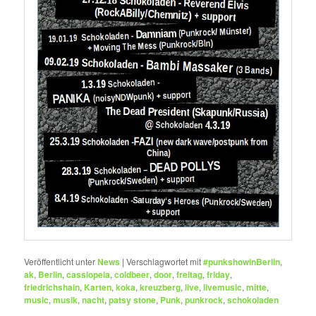
Veröffentlicht unter
News
|
Verschlagwortet mit
#punkshowinBerlin
,
ak
,
Berlin
,
cassiopeia
,
coldbeer
,
door
,
freitag
,
friday
,
friedrichshain
,
Karten
,
koka
,
kreuzberg
,
live
,
livemusic
,
mitte
,
music
,
musik
,
nacht
,
patsy stone
,
Punk
,
punkrock
,
schokoladen