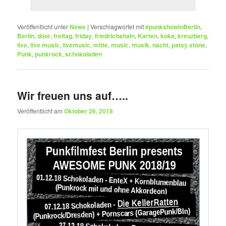
Veröffentlicht unter
News
|
Verschlagwortet mit
#punkshowinBerlin
,
Berlin
,
door
,
freitag
,
friday
,
friedrichshain
,
Karten
,
koka
,
kreuzberg
,
live
,
live music
,
livemusic
,
mitte
,
music
,
musik
,
nacht
,
patsy stone
,
Punk
,
punkrock
,
schokoladen
Wir freuen uns auf…..
Veröffentlicht am
Oktober 26, 2018