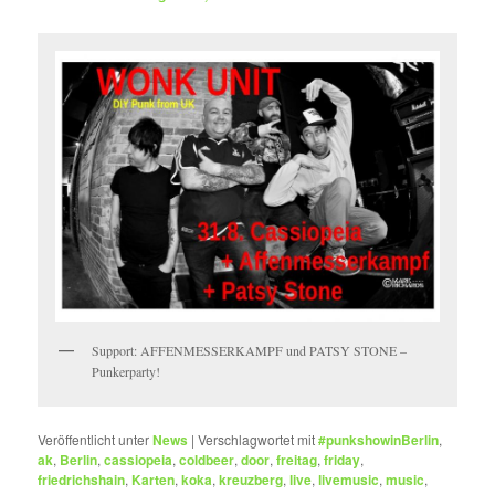
Support: AFFENMESSERKAMPF und PATSY STONE –
Punkerparty!
Veröffentlicht unter
News
|
Verschlagwortet mit
#punkshowinBerlin
,
ak
,
Berlin
,
cassiopeia
,
coldbeer
,
door
,
freitag
,
friday
,
friedrichshain
,
Karten
,
koka
,
kreuzberg
,
live
,
livemusic
,
music
,