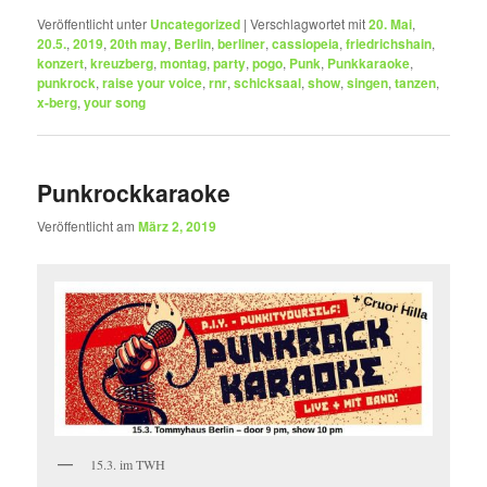
Veröffentlicht unter
Uncategorized
|
Verschlagwortet mit
20. Mai
,
20.5.
,
2019
,
20th may
,
Berlin
,
berliner
,
cassiopeia
,
friedrichshain
,
konzert
,
kreuzberg
,
montag
,
party
,
pogo
,
Punk
,
Punkkaraoke
,
punkrock
,
raise your voice
,
rnr
,
schicksaal
,
show
,
singen
,
tanzen
,
x-berg
,
your song
Punkrockkaraoke
Veröffentlicht am
März 2, 2019
15.3. im TWH