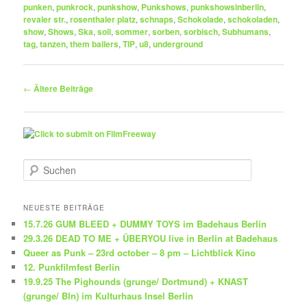
punken
,
punkrock
,
punkshow
,
Punkshows
,
punkshowsinberlin
,
revaler str.
,
rosenthaler platz
,
schnaps
,
Schokolade
,
schokoladen
,
show
,
Shows
,
Ska
,
soli
,
sommer
,
sorben
,
sorbisch
,
Subhumans
,
tag
,
tanzen
,
them bailers
,
TIP
,
u8
,
underground
Beitragsnavigation
←
Ältere Beiträge
S
u
c
h
NEUESTE BEITRÄGE
e
15.7.26 GUM BLEED + DUMMY TOYS im Badehaus Berlin
n
29.3.26 DEAD TO ME + ÜBERYOU live in Berlin at Badehaus
Queer as Punk – 23rd october – 8 pm – Lichtblick Kino
12. Punkfilmfest Berlin
19.9.25 The Pighounds (grunge/ Dortmund) + KNAST
(grunge/ Bln) im Kulturhaus Insel Berlin