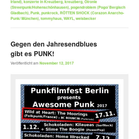
Irland)
,
konzerte in Kreuzberg
,
kreuzberg
,
Oironie
(Streetpunk/Hohenschönhausen)
,
pogendroblem (Pogo/ Bergisch
Gladbach)
,
Punk
,
punkrock
,
RÖTTEN SHOCK (Corazon Anarcho-
Punk/ München)
,
tommyhaus
,
WAYL
,
weisbecker
Gegen den Jahresendblues
gibt es PUNK!
Veröffentlicht am
November 12, 2017