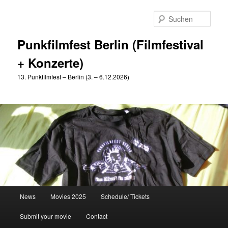
Zum
primären
Such
Inhalt
springen
Punkfilmfest Berlin (Filmfestival
+ Konzerte)
13. Punkfilmfest – Berlin (3. – 6.12.2026)
Hauptmenü
News
Movies 2025
Schedule/ Tickets
Submit your movie
Contact