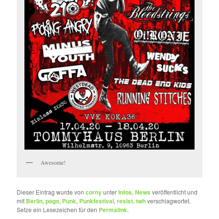
Awesome!
Dieser Eintrag wurde von
corny
unter
Infos
,
News
veröffentlicht und
mit
Berlin
,
pogo
,
Punk
,
Punkfestival
,
resist
,
twh
verschlagwortet.
Setze ein Lesezeichen für den
Permalink
.