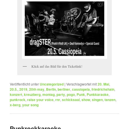
Klick auf das Bild für den Ticketlink!
Veröffentlicht unter
Uncategorized
|
Verschlagwortet mit
20. Mai
,
20.5.
,
2019
,
20th may
,
Berlin
,
berliner
,
cassiopeia
,
friedrichshain
,
konzert
,
kreuzberg
,
montag
,
party
,
pogo
,
Punk
,
Punkkaraoke
,
punkrock
,
raise your voice
,
rnr
,
schicksaal
,
show
,
singen
,
tanzen
,
x-berg
,
your song
Punkrockkaraoke