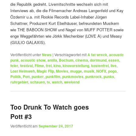
die Republik gedreht. Livemitschnitte wechseln sich mit
Interviews ab, die die Filmemacher Andreas Langenfeld und Kay
Özdemir u.a. mit Rookie Records Label-Inhaber Jürgen
Schattner, Produzent Kurt Ebelhäuser, befreundeten Musikern
wie THE BABOON SHOW und Nagel von MUFF POTTER sowie
enge Weggefährten wie Jörkk Mechenbier (LOVE A) und Measy
(GIULIO GALAXIS).
Veröffentlicht unter
News
|
Verschlagwortet mit
A fat wreck
,
acoustic
punk
,
acoustic show
,
antifa
,
Bochum
,
cinema
,
dortmund
,
essen
,
feier
,
festival
,
Filme
,
frei
,
kino
,
kinovorstellung
,
kostenfrei
,
live
,
Lost Heimweh
,
Magic Flip
,
Movies
,
mugge
,
musik
,
NOFX
,
pogo
,
Politik
,
Pott
,
punker
,
punkfilm
,
punkmovies
,
punkrock
,
punks
,
ruhrgebiet
,
schauen
,
tv
,
watch
,
weekend
Too Drunk To Watch goes
Pott #3
Veröffentlicht am
September 24, 2017