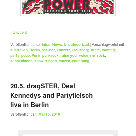
FB-Event
Veröffentlicht unter
Infos
,
News
,
Uncategorized
|
Verschlagwortet mit
australien
,
Berlin
,
berliner
,
konzert
,
kreuzberg
,
mitte
,
montag
,
party
,
pogo
,
Punk
,
punkrock
,
raise your voice
,
rnr
,
rock
,
schokoladen
,
show
,
singen
,
tanzen
,
your song
20.5. dragSTER, Deaf
Kennedys and Partyfleisch
live in Berlin
Veröffentlicht am
Mai 15, 2019