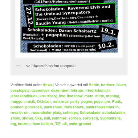
No Jahresendblues but Feierpunk!
Veröffentlicht unter
News
|
Verschlagwortet mit
Berlin
,
berliner
,
blues
,
cassiopeia
,
december
,
dezember
,
februar
,
friedrichshain
,
jahresendblues
,
kreuzberg
,
live
,
liveshow
,
mate
,
mitte
,
montag
,
mugge
,
musik
,
Oktober
,
ostkreuz
,
party
,
pogen
,
pogo
,
pre
,
Punk
,
punken
,
punkrock
,
punkshow
,
Punkshows
,
punkshowsinberlin
,
revaler str.
,
rosenthaler platz
,
schnaps
,
Schokolade
,
schokoladen
,
show
,
Shows
,
Ska
,
soli
,
sommer
,
sorben
,
sorbisch
,
Subhumans
,
tag
,
tanzen
,
them bailers
,
TIP
,
u8
,
underground