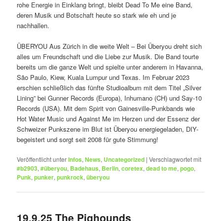
rohe Energie in Einklang bringt, bleibt Dead To Me eine Band,
deren Musik und Botschaft heute so stark wie eh und je
nachhallen.
ÜBERYOU Aus Zürich in die weite Welt – Bei Überyou dreht sich
alles um Freundschaft und die Liebe zur Musik. Die Band tourte
bereits um die ganze Welt und spielte unter anderem in Havanna,
São Paulo, Kiew, Kuala Lumpur und Texas. Im Februar 2023
erschien schließlich das fünfte Studioalbum mit dem Titel „Silver
Lining” bei Gunner Records (Europa), Inhumano (CH) und Say-10
Records (USA). Mit dem Spirit von Gainesville-Punkbands wie
Hot Water Music und Against Me im Herzen und der Essenz der
Schweizer Punkszene im Blut ist Überyou energiegeladen, DIY-
begeistert und sorgt seit 2008 für gute Stimmung!
Veröffentlicht unter
Infos
,
News
,
Uncategorized
|
Verschlagwortet mit
#b2903
,
#überyou
,
Badehaus
,
Berlin
,
coretex
,
dead to me
,
pogo
,
Punk
,
punker
,
punkrock
,
überyou
19.9.25 The Pighounds