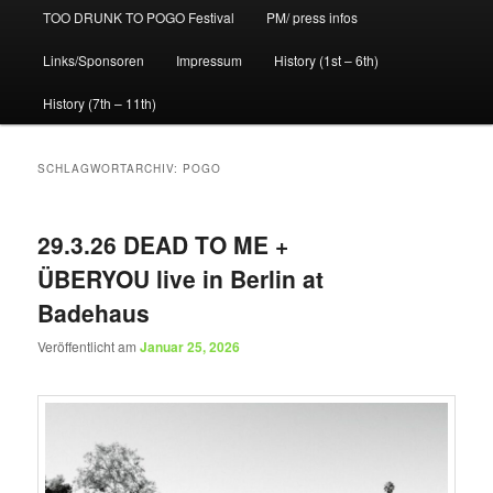
TOO DRUNK TO POGO Festival
PM/ press infos
Links/Sponsoren
Impressum
History (1st – 6th)
History (7th – 11th)
SCHLAGWORTARCHIV:
POGO
29.3.26 DEAD TO ME +
ÜBERYOU live in Berlin at
Badehaus
Veröffentlicht am
Januar 25, 2026