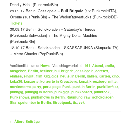
Deadly Habit (Punkrock/Bln)
29.09.17 Berlin, Cassiopeia –
Bull Brigade
(161Punkrock/ITA),
Oironie (161Punk/Bln) + The Wedon’tgiveafucks (Punkrock/DD)
Tickets
30.09.17 Berlin, Schokoladen – Saturday’s Hereos
(Punkrock/Schweden) + The Mighty Dollar Machine
(Punkrock/Bln)
12.10.17 Berlin, Schokoladen – SKASSAPUNKA (Skapunk/ITA)
+ Metro Chucks (PopPunk/Bln)
Veröffentlicht unter
News
|
Verschlagwortet mit
161
,
Abend
,
antifa
,
ausgehen
,
Berlin
,
berliner
,
bull brigade
,
cassiopeia
,
coretex
,
einlass
,
eintritt
,
film
,
Gig
,
gigs
,
heute
,
in Berlin
,
italien
,
Karten
,
kino
,
koka36
,
konzerte
,
konzerte in Kreuzberg
,
konzi
,
kreuzberg
,
mitte
,
moviemento
,
party
,
peru
,
pogo
,
Punk
,
punk in Berlin
,
punkfilmfest
,
punkgig
,
punkgig in Berlin
,
punkgigs
,
punkkonzert
,
punkrock
,
Punkshows
,
punkshows in Berlin
,
Räumung
,
raw
,
schokoladen
,
Ska
,
spetember in Berlin
,
Streetpunk
,
tix
,
vvk
Beitragsnavigation
←
Ältere Beiträge