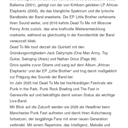
Ballerina (2001), gefolgt von der von Kritikern gelobten LP African
Elephants (2005), die das klangliche Spektrum und die lyrische
Bandbreite der Band erweiterte. Die EP Little Brother verfeinerte
ihren Sound weiter, und 2016 kehrte Dead To Me mit Moscow
Penny Ante zurück, das eine kraftvolle Weiterentwicklung
markierte, während es gleichzeitig in der Kernidentität der Band
verwurzelt blieb.
Dead To Me tourt derzeit als Quintett mit den
Gründungsmitgliedern Jack Dalrymple (One Man Army, Toy
Guitar, Swinging Utters) und Nathan Grice (Page 99).
Grice spielte zuvor Gitarre und sang auf dem Album „African
Elephants“ und der EP „Little Brother“ und trug damit maßgeblich
zur Prägung des Sounds der Band bei.
Im Jahr 2025 trat Dead To Me bei hochkarätigen Festivals wie
Punk in the Park, Punk Rock Bowling und The Fest in
Gainesville auf und bekräftigte damit seinen Status als wichtige
Live-Band.
Mit Blick auf die Zukunft werden sie 2026 als Headliner beim
Manchester Punk Fest auftreten und damit ihren Aufschwung
fortsetzen, der langjährige Fans mit einer neuen Generation
verbindet. Mit einem Repertoire, das Intelligenz, Melodie und