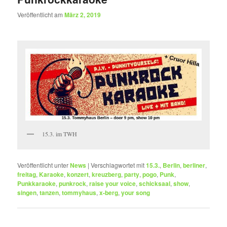
Veröffentlicht am
März 2, 2019
15.3. im TWH
Veröffentlicht unter
News
|
Verschlagwortet mit
15.3.
,
Berlin
,
berliner
,
freitag
,
Karaoke
,
konzert
,
kreuzberg
,
party
,
pogo
,
Punk
,
Punkkaraoke
,
punkrock
,
raise your voice
,
schicksaal
,
show
,
singen
,
tanzen
,
tommyhaus
,
x-berg
,
your song