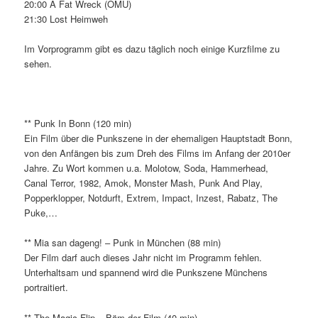
20:00 A Fat Wreck (OMU)
21:30 Lost Heimweh
Im Vorprogramm gibt es dazu täglich noch einige Kurzfilme zu
sehen.
** Punk In Bonn (120 min)
Ein Film über die Punkszene in der ehemaligen Hauptstadt Bonn,
von den Anfängen bis zum Dreh des Films im Anfang der 2010er
Jahre. Zu Wort kommen u.a. Molotow, Soda, Hammerhead,
Canal Terror, 1982, Amok, Monster Mash, Punk And Play,
Popperklopper, Notdurft, Extrem, Impact, Inzest, Rabatz, The
Puke,…
** Mia san dageng! – Punk in München (88 min)
Der Film darf auch dieses Jahr nicht im Programm fehlen.
Unterhaltsam und spannend wird die Punkszene Münchens
portraitiert.
** The Magic Flip – Bäm der Film (40 min)