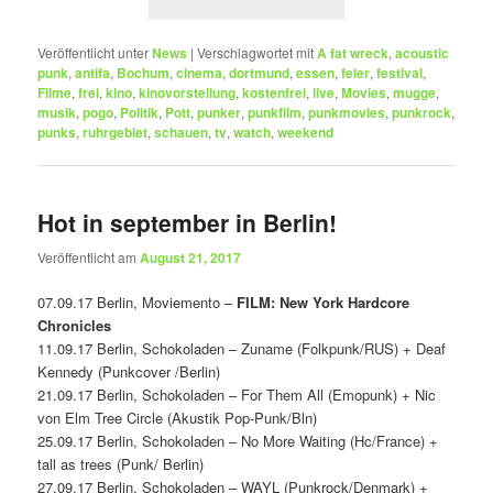
Veröffentlicht unter
News
|
Verschlagwortet mit
A fat wreck
,
acoustic
punk
,
antifa
,
Bochum
,
cinema
,
dortmund
,
essen
,
feier
,
festival
,
Filme
,
frei
,
kino
,
kinovorstellung
,
kostenfrei
,
live
,
Movies
,
mugge
,
musik
,
pogo
,
Politik
,
Pott
,
punker
,
punkfilm
,
punkmovies
,
punkrock
,
punks
,
ruhrgebiet
,
schauen
,
tv
,
watch
,
weekend
Hot in september in Berlin!
Veröffentlicht am
August 21, 2017
07.09.17 Berlin, Moviemento –
FILM: New York Hardcore
Chronicles
11.09.17 Berlin, Schokoladen – Zuname (Folkpunk/RUS) + Deaf
Kennedy (Punkcover /Berlin)
21.09.17 Berlin, Schokoladen – For Them All (Emopunk) + Nic
von Elm Tree Circle (Akustik Pop-Punk/Bln)
25.09.17 Berlin, Schokoladen – No More Waiting (Hc/France) +
tall as trees (Punk/ Berlin)
27.09.17 Berlin, Schokoladen – WAYL (Punkrock/Denmark) +