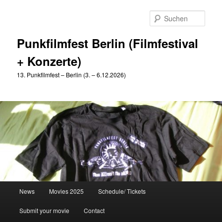
Zum
Zum
primären
sekundären
Such
Inhalt
Inhalt
springen
springen
Punkfilmfest Berlin (Filmfestival
+ Konzerte)
13. Punkfilmfest – Berlin (3. – 6.12.2026)
Hauptmenü
News
Movies 2025
Schedule/ Tickets
Submit your movie
Contact