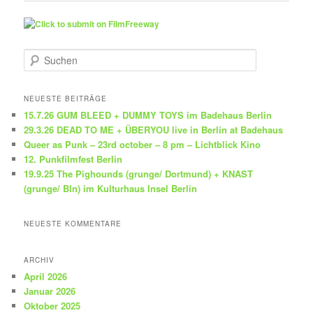
S
u
c
h
NEUESTE BEITRÄGE
e
15.7.26 GUM BLEED + DUMMY TOYS im Badehaus Berlin
n
29.3.26 DEAD TO ME + ÜBERYOU live in Berlin at Badehaus
Queer as Punk – 23rd october – 8 pm – Lichtblick Kino
12. Punkfilmfest Berlin
19.9.25 The Pighounds (grunge/ Dortmund) + KNAST
(grunge/ Bln) im Kulturhaus Insel Berlin
NEUESTE KOMMENTARE
ARCHIV
April 2026
Januar 2026
Oktober 2025