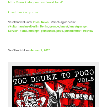
https://www.instagram.com/knast.band/
knast.bandcamp.com
Veröffentlicht unter
Infos
,
News
|
Verschlagwortet mit
#kulturhausinselberlin
,
Berlin
,
grunge
,
knast
,
knastgrunge
,
konzert
,
konzi
,
moshpit
,
pighounds
,
pogo
,
punkfilmfest
,
treptow
Veröffentlicht am
Januar 7, 2020