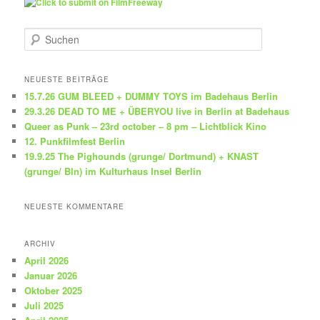
S
u
c
h
NEUESTE BEITRÄGE
e
15.7.26 GUM BLEED + DUMMY TOYS im Badehaus Berlin
n
29.3.26 DEAD TO ME + ÜBERYOU live in Berlin at Badehaus
Queer as Punk – 23rd october – 8 pm – Lichtblick Kino
12. Punkfilmfest Berlin
19.9.25 The Pighounds (grunge/ Dortmund) + KNAST
(grunge/ Bln) im Kulturhaus Insel Berlin
NEUESTE KOMMENTARE
ARCHIV
April 2026
Januar 2026
Oktober 2025
Juli 2025