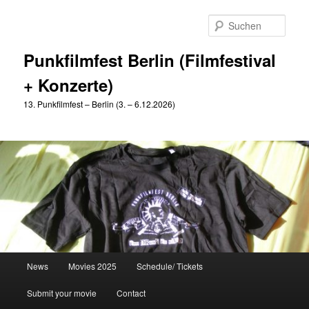
Zum
Zum
primären
sekundären
Such
Inhalt
Inhalt
springen
springen
Punkfilmfest Berlin (Filmfestival
+ Konzerte)
13. Punkfilmfest – Berlin (3. – 6.12.2026)
Hauptmenü
News
Movies 2025
Schedule/ Tickets
Submit your movie
Contact