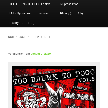
TOO DRUNK TO POGO Festival
PM/ press infos
Links/Sponsoren
Impressum
History (1st – 6th)
History (7th – 11th)
SCHLAGWORTARCHIV:
RESIST
Veröffentlicht am
Januar 7, 2020