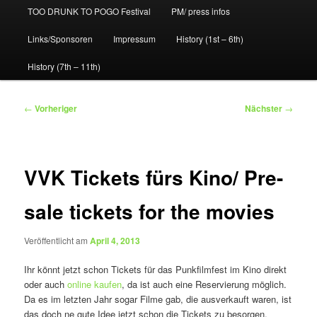
TOO DRUNK TO POGO Festival
PM/ press infos
Links/Sponsoren
Impressum
History (1st – 6th)
History (7th – 11th)
Beitragsnavigation
←
Vorheriger
Nächster
→
VVK Tickets fürs Kino/ Pre-
sale tickets for the movies
Veröffentlicht am
April 4, 2013
Ihr könnt jetzt schon Tickets für das Punkfilmfest im Kino direkt
oder auch
online kaufen
, da ist auch eine Reservierung möglich.
Da es im letzten Jahr sogar Filme gab, die ausverkauft waren, ist
das doch ne gute Idee jetzt schon die Tickets zu besorgen.