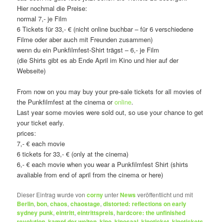
Hier nochmal die Preise:
normal 7,- je Film
6 Tickets für 33,- € (nicht online buchbar – für 6 verschiedene
Filme oder aber auch mit Freunden zusammen)
wenn du ein Punkfilmfest-Shirt trägst – 6,- je Film
(die Shirts gibt es ab Ende April im Kino und hier auf der
Webseite)
From now on you may buy your pre-sale tickets for all movies of
the Punkfilmfest at the cinema or
online
.
Last year some movies were sold out, so use your chance to get
your ticket early.
prices:
7,- € each movie
6 tickets for 33,- € (only at the cinema)
6,- € each movie when you wear a Punkfilmfest Shirt (shirts
avaliable from end of april from the cinema or here)
Dieser Eintrag wurde von
corny
unter
News
veröffentlicht und mit
Berlin
,
bon
,
chaos
,
chaostage
,
distorted: reflections on early
sydney punk
,
eintritt
,
eintrittspreis
,
hardcore: the unfinished
revolution
,
kampf der welten
,
kino
,
kinosaal
,
kinoticket
,
kinotickets
,