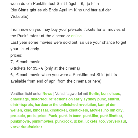
wenn du ein Punkfilmfest-Shirt trägst – 6,- je Film
(die Shirts gibt es ab Ende April im Kino und hier auf der
Webseite)
From now on you may buy your pre-sale tickets for all movies of
the Punkfilmfest at the cinema or
online
.
Last year some movies were sold out, so use your chance to get
your ticket early.
prices:
7,- € each movie
6 tickets for 33,- € (only at the cinema)
6,- € each movie when you wear a Punkfilmfest Shirt (shirts
avaliable from end of april from the cinema or here)
Veröffentlicht unter
News
|
Verschlagwortet mit
Berlin
,
bon
,
chaos
,
chaostage
,
distorted: reflections on early sydney punk
,
eintritt
,
eintrittspreis
,
hardcore: the unfinished revolution
,
kampf der
welten
,
kino
,
kinosaal
,
kinoticket
,
kinotickets
,
Movies
,
no fun city
,
pre-sale
,
preis
,
price
,
Punk
,
punk in bonn
,
punkfilm
,
punkfilmfest
,
punkmovie
,
punkmovies
,
punkrock
,
ticket
,
tickets
,
too
,
vorverkauf
,
vorverkaufsticket