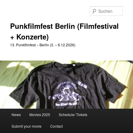
Zum
Zum
primären
sekundären
Such
Inhalt
Inhalt
springen
springen
Punkfilmfest Berlin (Filmfestival
+ Konzerte)
13. Punkfilmfest – Berlin (3. – 6.12.2026)
Hauptmenü
News
Movies 2025
Schedule/ Tickets
Submit your movie
Contact