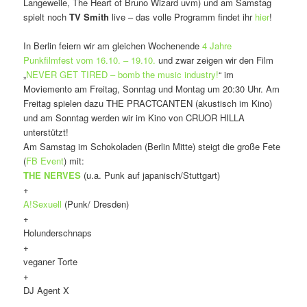
Langeweile, The Heart of Bruno Wizard uvm) und am Samstag
spielt noch
TV Smith
live – das volle Programm findet ihr
hier
!
In Berlin feiern wir am gleichen Wochenende
4 Jahre
Punkfilmfest vom 16.10. – 19.10.
und zwar zeigen wir den Film
„
NEVER GET TIRED – bomb the music industry!
“ im
Moviemento am Freitag, Sonntag und Montag um 20:30 Uhr. Am
Freitag spielen dazu THE PRACTCANTEN (akustisch im Kino)
und am Sonntag werden wir im Kino von CRUOR HILLA
unterstützt!
Am Samstag im Schokoladen (Berlin Mitte) steigt die große Fete
(
FB Event
) mit:
THE NERVES
(u.a. Punk auf japanisch/Stuttgart)
+
A!Sexuell
(Punk/ Dresden)
+
Holunderschnaps
+
veganer Torte
+
DJ Agent X