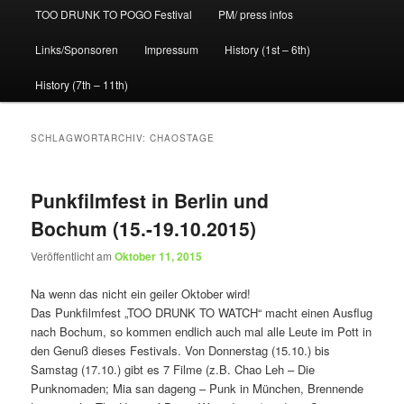
TOO DRUNK TO POGO Festival
PM/ press infos
Links/Sponsoren
Impressum
History (1st – 6th)
History (7th – 11th)
SCHLAGWORTARCHIV:
CHAOSTAGE
Punkfilmfest in Berlin und
Bochum (15.-19.10.2015)
Veröffentlicht am
Oktober 11, 2015
Na wenn das nicht ein geiler Oktober wird!
Das Punkfilmfest „TOO DRUNK TO WATCH“ macht einen Ausflug
nach Bochum, so kommen endlich auch mal alle Leute im Pott in
den Genuß dieses Festivals. Von Donnerstag (15.10.) bis
Samstag (17.10.) gibt es 7 Filme (z.B. Chao Leh – Die
Punknomaden; Mia san dageng – Punk in München, Brennende