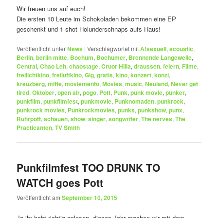
Wir freuen uns auf euch!
Die ersten 10 Leute im Schokoladen bekommen eine EP
geschenkt und 1 shot Holunderschnaps aufs Haus!
Veröffentlicht unter
News
|
Verschlagwortet mit
A!sexuell
,
acoustic
,
Berlin
,
berlin mitte
,
Bochum
,
Bochumer
,
Brennende Langeweile
,
Central
,
Chao Leh
,
chaostage
,
Cruor Hilla
,
draussen
,
feiern
,
Filme
,
freilichtkino
,
freiluftkino
,
Gig
,
gratis
,
kino
,
konzert
,
konzi
,
kreuzberg
,
mitte
,
moviemento
,
Movies
,
music
,
Neuland
,
Never get
tired
,
Oktober
,
open air
,
pogo
,
Pott
,
Punk
,
punk movie
,
punker
,
punkfilm
,
punkfilmfest
,
punkmovie
,
Punknomaden
,
punkrock
,
punkrock movies
,
Punkrockmovies
,
punks
,
punkshow
,
punx
,
Ruhrpott
,
schauen
,
show
,
singer
,
songwriter
,
The nerves
,
The
Practicanten
,
TV Smith
Punkfilmfest TOO DRUNK TO
WATCH goes Pott
Veröffentlicht am
September 10, 2015
Ja ihr habt richtig gelesen, dieses Jahr machen wir mit dem