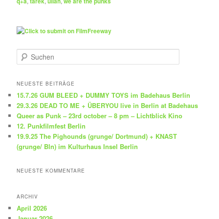
q+a
,
tarek
,
ullah
,
we are the punks
S
u
c
h
NEUESTE BEITRÄGE
e
15.7.26 GUM BLEED + DUMMY TOYS im Badehaus Berlin
n
29.3.26 DEAD TO ME + ÜBERYOU live in Berlin at Badehaus
Queer as Punk – 23rd october – 8 pm – Lichtblick Kino
12. Punkfilmfest Berlin
19.9.25 The Pighounds (grunge/ Dortmund) + KNAST
(grunge/ Bln) im Kulturhaus Insel Berlin
NEUESTE KOMMENTARE
ARCHIV
April 2026
Januar 2026