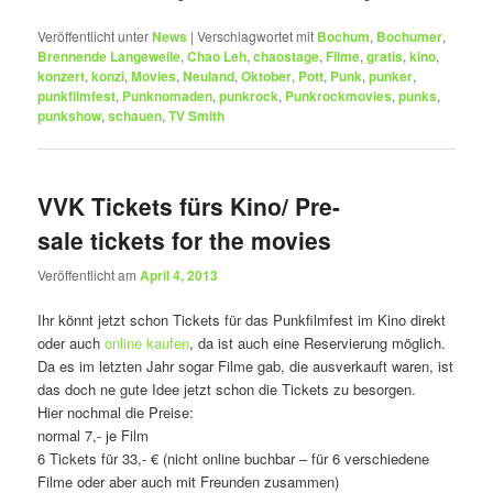
Veröffentlicht unter
News
|
Verschlagwortet mit
Bochum
,
Bochumer
,
Brennende Langeweile
,
Chao Leh
,
chaostage
,
Filme
,
gratis
,
kino
,
konzert
,
konzi
,
Movies
,
Neuland
,
Oktober
,
Pott
,
Punk
,
punker
,
punkfilmfest
,
Punknomaden
,
punkrock
,
Punkrockmovies
,
punks
,
punkshow
,
schauen
,
TV Smith
VVK Tickets fürs Kino/ Pre-
sale tickets for the movies
Veröffentlicht am
April 4, 2013
Ihr könnt jetzt schon Tickets für das Punkfilmfest im Kino direkt
oder auch
online kaufen
, da ist auch eine Reservierung möglich.
Da es im letzten Jahr sogar Filme gab, die ausverkauft waren, ist
das doch ne gute Idee jetzt schon die Tickets zu besorgen.
Hier nochmal die Preise:
normal 7,- je Film
6 Tickets für 33,- € (nicht online buchbar – für 6 verschiedene
Filme oder aber auch mit Freunden zusammen)