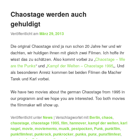
Chaostage werden auch
gehuldigt
Veröffentlicht am
März 29, 2013
Die original Chaostage sind ja nun schon 20 Jahre her und wir
dachten, wir huldigen ihnen mit gleich zwei Filmen. Ich hoffe ihr
wisst das zu schätzen. Also kommt vorbei zu „
Chaostage – We
are the Punks
“ und „
Kampf der Welten – Chaostage 1995
„. Und
als besonderen Anreiz kommen bei beiden Filmen die Macher
Tarek und Karl vorbei.
We have two movies about the german Chaostage from 1995 in
our programm and we hope you are interested. Too both movies
the filmmaker will show up.
Veröffentlicht unter
News
|
Verschlagwortet mit
Berlin
,
chaos
,
chaostage
,
chaostage 1995
,
film
,
hannover
,
kampf der welten
,
karl
nagel
,
movie
,
moviemento
,
musik
,
pestpocken
,
Punk
,
punkfilm
,
punkfilmfest
,
punkrock
,
punkrocker
,
punks
,
punx
,
punxfilmfest
,