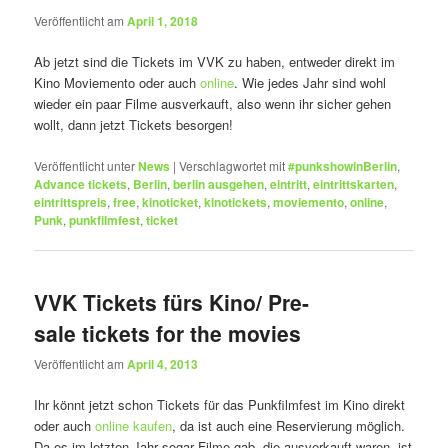
Veröffentlicht am
April 1, 2018
Ab jetzt sind die Tickets im VVK zu haben, entweder direkt im
Kino Moviemento oder auch
online
. Wie jedes Jahr sind wohl
wieder ein paar Filme ausverkauft, also wenn ihr sicher gehen
wollt, dann jetzt Tickets besorgen!
Veröffentlicht unter
News
|
Verschlagwortet mit
#punkshowinBerlin
,
Advance tickets
,
Berlin
,
berlin ausgehen
,
eintritt
,
eintrittskarten
,
eintrittspreis
,
free
,
kinoticket
,
kinotickets
,
moviemento
,
online
,
Punk
,
punkfilmfest
,
ticket
VVK Tickets fürs Kino/ Pre-
sale tickets for the movies
Veröffentlicht am
April 4, 2013
Ihr könnt jetzt schon Tickets für das Punkfilmfest im Kino direkt
oder auch
online kaufen
, da ist auch eine Reservierung möglich.
Da es im letzten Jahr sogar Filme gab, die ausverkauft waren, ist