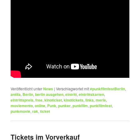
Veröffentlicht unter
News
|
Verschlagwortet mit
#punkfilmfestBerlin
,
antifa
,
Berlin
,
berlin ausgehen
,
eintritt
,
eintrittskarten
,
eintrittspreis
,
free
,
kinoticket
,
kinotickets
,
links
,
merle
,
moviemento
,
online
,
Punk
,
punker
,
punkfilm
,
punkfilmfest
,
punkmovie
,
rak
,
ticket
Tickets im Vorverkauf