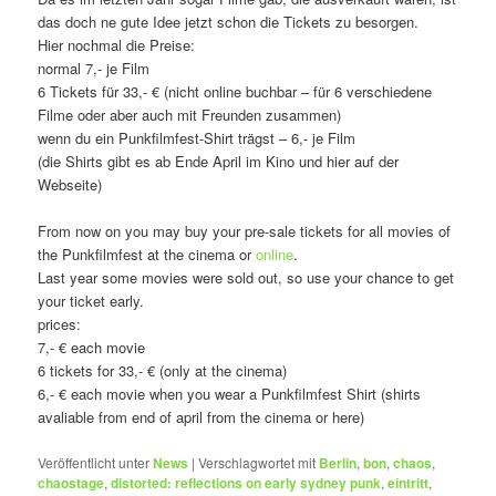
das doch ne gute Idee jetzt schon die Tickets zu besorgen.
Hier nochmal die Preise:
normal 7,- je Film
6 Tickets für 33,- € (nicht online buchbar – für 6 verschiedene
Filme oder aber auch mit Freunden zusammen)
wenn du ein Punkfilmfest-Shirt trägst – 6,- je Film
(die Shirts gibt es ab Ende April im Kino und hier auf der
Webseite)
From now on you may buy your pre-sale tickets for all movies of
the Punkfilmfest at the cinema or
online
.
Last year some movies were sold out, so use your chance to get
your ticket early.
prices:
7,- € each movie
6 tickets for 33,- € (only at the cinema)
6,- € each movie when you wear a Punkfilmfest Shirt (shirts
avaliable from end of april from the cinema or here)
Veröffentlicht unter
News
|
Verschlagwortet mit
Berlin
,
bon
,
chaos
,
chaostage
,
distorted: reflections on early sydney punk
,
eintritt
,