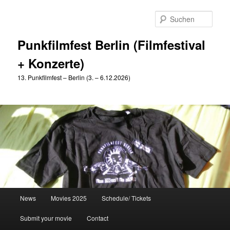
Zum
Zum
primären
sekundären
Such
Inhalt
Inhalt
springen
springen
Punkfilmfest Berlin (Filmfestival
+ Konzerte)
13. Punkfilmfest – Berlin (3. – 6.12.2026)
Hauptmenü
News
Movies 2025
Schedule/ Tickets
Submit your movie
Contact