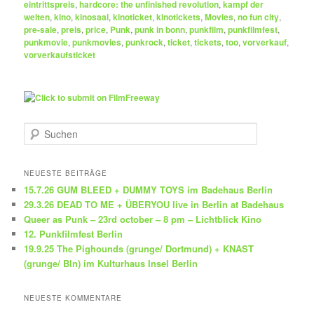
eintrittspreis
,
hardcore: the unfinished revolution
,
kampf der
welten
,
kino
,
kinosaal
,
kinoticket
,
kinotickets
,
Movies
,
no fun city
,
pre-sale
,
preis
,
price
,
Punk
,
punk in bonn
,
punkfilm
,
punkfilmfest
,
punkmovie
,
punkmovies
,
punkrock
,
ticket
,
tickets
,
too
,
vorverkauf
,
vorverkaufsticket
S
u
c
h
NEUESTE BEITRÄGE
e
15.7.26 GUM BLEED + DUMMY TOYS im Badehaus Berlin
n
29.3.26 DEAD TO ME + ÜBERYOU live in Berlin at Badehaus
Queer as Punk – 23rd october – 8 pm – Lichtblick Kino
12. Punkfilmfest Berlin
19.9.25 The Pighounds (grunge/ Dortmund) + KNAST
(grunge/ Bln) im Kulturhaus Insel Berlin
NEUESTE KOMMENTARE