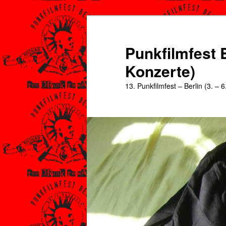
Zum
primären
Inhalt
Punkfilmfest B
springen
Konzerte)
13. Punkfilmfest – Berlin (3. – 