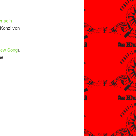
er sein
 Konzi von
new Song
).
he