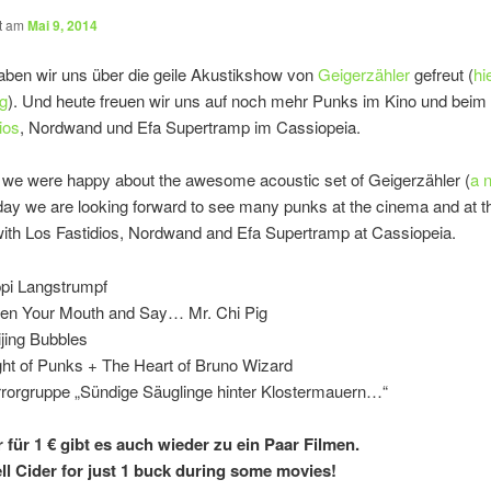
ht am
Mai 9, 2014
aben wir uns über die geile Akustikshow von
Geigerzähler
gefreut (
hi
g
). Und heute freuen wir uns auf noch mehr Punks im Kino und beim
ios
, Nordwand und Efa Supertramp im Cassiopeia.
 we were happy about the awesome acoustic set of Geigerzähler (
a 
day we are looking forward to see many punks at the cinema and at t
with Los Fastidios, Nordwand and Efa Supertramp at Cassiopeia.
ppi Langstrumpf
en Your Mouth and Say… Mr. Chi Pig
jing Bubbles
ght of Punks + The Heart of Bruno Wizard
rrorgruppe „Sündige Säuglinge hinter Klostermauern…“
 für 1 € gibt es auch wieder zu ein Paar Filmen.
ell Cider for just 1 buck during some movies!