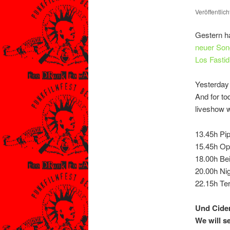
Veröffentlic
Gestern h
neuer Son
Los Fastid
Yesterday
And for to
liveshow 
13.45h Pi
15.45h Op
18.00h Bei
20.00h Ni
22.15h Te
Und Cider
We will s