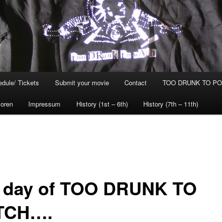
dule/ Tickets
Submit your movie
Contact
TOO DRUNK TO POG
oren
Impressum
History (1st – 6th)
History (7th – 11th)
 day of TOO DRUNK TO
TCH….