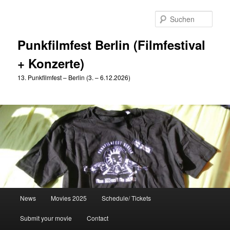
Zum
Zum
primären
sekundären
Such
Inhalt
Inhalt
springen
springen
Punkfilmfest Berlin (Filmfestival
+ Konzerte)
13. Punkfilmfest – Berlin (3. – 6.12.2026)
Hauptmenü
News
Movies 2025
Schedule/ Tickets
Submit your movie
Contact