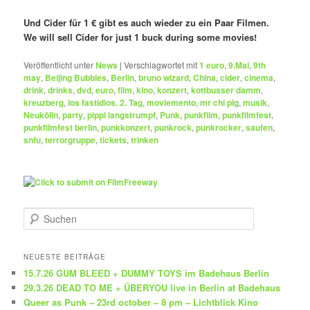
Und Cider für 1 € gibt es auch wieder zu ein Paar Filmen.
We will sell Cider for just 1 buck during some movies!
Veröffentlicht unter
News
|
Verschlagwortet mit
1 euro
,
9.Mai
,
9th
may
,
Beijing Bubbles
,
Berlin
,
bruno wizard
,
China
,
cider
,
cinema
,
drink
,
drinks
,
dvd
,
euro
,
film
,
kino
,
konzert
,
kottbusser damm
,
kreuzberg
,
los fastidios. 2. Tag
,
moviemento
,
mr chi pig
,
musik
,
Neukölln
,
party
,
pippi langstrumpf
,
Punk
,
punkfilm
,
punkfilmfest
,
punkfilmfest berlin
,
punkkonzert
,
punkrock
,
punkrocker
,
saufen
,
snfu
,
terrorgruppe
,
tickets
,
trinken
S
u
c
h
NEUESTE BEITRÄGE
e
15.7.26 GUM BLEED + DUMMY TOYS im Badehaus Berlin
n
29.3.26 DEAD TO ME + ÜBERYOU live in Berlin at Badehaus
Queer as Punk – 23rd october – 8 pm – Lichtblick Kino