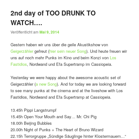
2nd day of TOO DRUNK TO
WATCH….
Veröffentlicht am
Mai 9, 2014
Gestern haben wir uns über die geile Akustikshow von
Geigerzähler
gefreut (
hier sein neuer Song
). Und heute freuen wir
uns auf noch mehr Punks im Kino und beim Konzi von
Los
Fastidios
, Nordwand und Efa Supertramp im Cassiopeia.
Yesterday we were happy about the awesome acoustic set of
Geigerzähler (
a new Song
). And for today we are looking forward
to see many punks at the cinema and at the liveshow with Los
Fastidios, Nordwand and Efa Supertramp at Cassiopeia.
13.45h Pippi Langstrumpf
15.45h Open Your Mouth and Say… Mr. Chi Pig
18.00h Beijing Bubbles
20.00h Night of Punks + The Heart of Bruno Wizard
22.15h Terrorgruppe „Sündige Säuglinge hinter Klostermauern…“