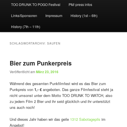
TOO DRUNK TO POGO Festival
PM/ press infos
Links/Sponsoren
Impressum
History (1st – 6th)
History (7th – 11th)
SCHLAGWORTARCHIV:
SAUFEN
Bier zum Punkerpreis
Veröffentlicht am
März 23, 2016
Während des gesamten Punkfilmfest wird es das Bier zum
Punkpreis von
1,- €
angeboten. Das ganze Filmfestival steht ja
nicht umsonst unter dem Motto TOO DRUNK TO WATCH, also
zu jedem Film 2 Bier und ihr seid glücklich und ihr unterstützt
uns auch noch!
Und dieses Jahr haben wir das geile
1312 Sabotagepils
im
Angebot!