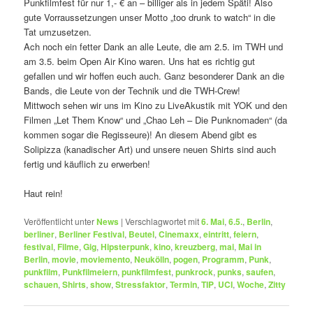
Punkfilmfest für nur 1,- € an – billiger als in jedem Späti! Also
gute Vorraussetzungen unser Motto „too drunk to watch“ in die
Tat umzusetzen.
Ach noch ein fetter Dank an alle Leute, die am 2.5. im TWH und
am 3.5. beim Open Air Kino waren. Uns hat es richtig gut
gefallen und wir hoffen euch auch. Ganz besonderer Dank an die
Bands, die Leute von der Technik und die TWH-Crew!
Mittwoch sehen wir uns im Kino zu LiveAkustik mit YOK und den
Filmen „Let Them Know“ und „Chao Leh – Die Punknomaden“ (da
kommen sogar die Regisseure)! An diesem Abend gibt es
Solipizza (kanadischer Art) und unsere neuen Shirts sind auch
fertig und käuflich zu erwerben!
Haut rein!
Veröffentlicht unter
News
|
Verschlagwortet mit
6. Mai
,
6.5.
,
Berlin
,
berliner
,
Berliner Festival
,
Beutel
,
Cinemaxx
,
eintritt
,
feiern
,
festival
,
Filme
,
Gig
,
Hipsterpunk
,
kino
,
kreuzberg
,
mai
,
Mai in
Berlin
,
movie
,
moviemento
,
Neukölln
,
pogen
,
Programm
,
Punk
,
punkfilm
,
Punkfilmeiern
,
punkfilmfest
,
punkrock
,
punks
,
saufen
,
schauen
,
Shirts
,
show
,
Stressfaktor
,
Termin
,
TIP
,
UCI
,
Woche
,
Zitty