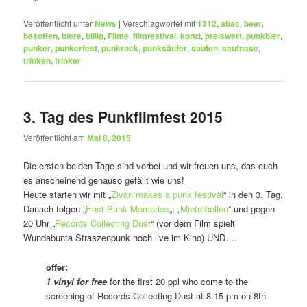
Veröffentlicht unter
News
|
Verschlagwortet mit
1312
,
abac
,
beer
,
besoffen
,
biere
,
billig
,
Filme
,
filmfestival
,
konzi
,
preiswert
,
punkbier
,
punker
,
punkerfest
,
punkrock
,
punksäufer
,
saufen
,
saufnase
,
trinken
,
trinker
3. Tag des Punkfilmfest 2015
Veröffentlicht am
Mai 8, 2015
Die ersten beiden Tage sind vorbei und wir freuen uns, das euch
es anscheinend genauso gefällt wie uns!
Heute starten wir mit „
Zivan makes a punk festival
“ in den 3. Tag.
Danach folgen „
East Punk Memories
„, „
Mietrebellen
“ und gegen
20 Uhr „
Records Collecting Dust
“ (vor dem Film spielt
Wundabunta Straszenpunk noch live im Kino) UND….
offer:
1 vinyl for free
for the first 20 ppl who come to the
screening of Records Collecting Dust at 8:15 pm on 8th