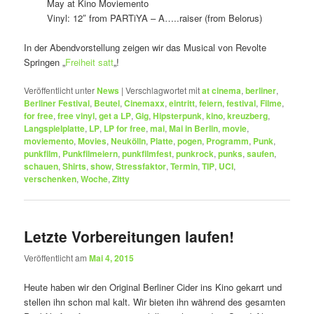
May at Kino Moviemento
Vinyl: 12″ from PARTiYA – A…..raiser (from Belorus)
In der Abendvorstellung zeigen wir das Musical von Revolte
Springen „
Freiheit satt
„!
Veröffentlicht unter
News
|
Verschlagwortet mit
at cinema
,
berliner
,
Berliner Festival
,
Beutel
,
Cinemaxx
,
eintritt
,
feiern
,
festival
,
Filme
,
for free
,
free vinyl
,
get a LP
,
Gig
,
Hipsterpunk
,
kino
,
kreuzberg
,
Langspielplatte
,
LP
,
LP for free
,
mai
,
Mai in Berlin
,
movie
,
moviemento
,
Movies
,
Neukölln
,
Platte
,
pogen
,
Programm
,
Punk
,
punkfilm
,
Punkfilmeiern
,
punkfilmfest
,
punkrock
,
punks
,
saufen
,
schauen
,
Shirts
,
show
,
Stressfaktor
,
Termin
,
TIP
,
UCI
,
verschenken
,
Woche
,
Zitty
Letzte Vorbereitungen laufen!
Veröffentlicht am
Mai 4, 2015
Heute haben wir den Original Berliner Cider ins Kino gekarrt und
stellen ihn schon mal kalt. Wir bieten ihn während des gesamten