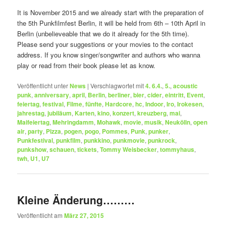
It is November 2015 and we already start with the preparation of
the 5th Punkfilmfest Berlin, it will be held from 6th – 10th April in
Berlin (unbelieveable that we do it already for the 5th time).
Please send your suggestions or your movies to the contact
address. If you know singer/songwriter and authors who wanna
play or read from their book please let as know.
Veröffentlicht unter
News
|
Verschlagwortet mit
4. 6.4.
,
5.
,
acoustic
punk
,
anniversary
,
april
,
Berlin
,
berliner
,
bier
,
cider
,
eintritt
,
Event
,
feiertag
,
festival
,
Filme
,
fünfte
,
Hardcore
,
hc
,
Indoor
,
Iro
,
Irokesen
,
jahrestag
,
jubiläum
,
Karten
,
kino
,
konzert
,
kreuzberg
,
mai
,
Maifeiertag
,
Mehringdamm
,
Mohawk
,
movie
,
musik
,
Neukölln
,
open
air
,
party
,
Pizza
,
pogen
,
pogo
,
Pommes
,
Punk
,
punker
,
Punkfestival
,
punkfilm
,
punkkino
,
punkmovie
,
punkrock
,
punkshow
,
schauen
,
tickets
,
Tommy Weisbecker
,
tommyhaus
,
twh
,
U1
,
U7
Kleine Änderung………
Veröffentlicht am
März 27, 2015