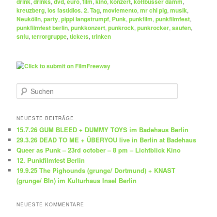
drink
,
drinks
,
dvd
,
euro
,
film
,
kino
,
konzert
,
kottbusser damm
,
kreuzberg
,
los fastidios. 2. Tag
,
moviemento
,
mr chi pig
,
musik
,
Neukölln
,
party
,
pippi langstrumpf
,
Punk
,
punkfilm
,
punkfilmfest
,
punkfilmfest berlin
,
punkkonzert
,
punkrock
,
punkrocker
,
saufen
,
snfu
,
terrorgruppe
,
tickets
,
trinken
S
u
c
h
NEUESTE BEITRÄGE
e
15.7.26 GUM BLEED + DUMMY TOYS im Badehaus Berlin
n
29.3.26 DEAD TO ME + ÜBERYOU live in Berlin at Badehaus
Queer as Punk – 23rd october – 8 pm – Lichtblick Kino
12. Punkfilmfest Berlin
19.9.25 The Pighounds (grunge/ Dortmund) + KNAST
(grunge/ Bln) im Kulturhaus Insel Berlin
NEUESTE KOMMENTARE