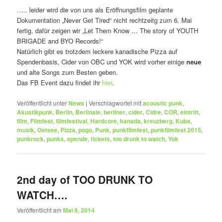
….. leider wird die von uns als Eröffnungsfilm geplante
Dokumentation „Never Get Tired“ nicht rechtzeitg zum 6. Mai
fertig, dafür zeigen wir „Let Them Know … The story of YOUTH
BRIGADE and BYO Records!“
Natürlich gibt es trotzdem leckere kanadische Pizza auf
Spendenbasis, Cider von OBC und YOK wird vorher einige
neue
und alte Songs zum Besten geben.
Das FB Event dazu findet ihr
hier
.
Veröffentlicht unter
News
|
Verschlagwortet mit
acoustic punk
,
Akustikpunk
,
Berlin
,
Berlinale
,
berliner
,
cider
,
Cidre
,
COR
,
eintritt
,
film
,
Filmfest
,
filmfestival
,
Hardcore
,
kanada
,
kreuzberg
,
Kuba
,
musik
,
Ostsee
,
Pizza
,
pogo
,
Punk
,
punkfilmfest
,
punkfilmfest 2015
,
punkrock
,
punks
,
spende
,
tickets
,
too drunk to watch
,
Yok
2nd day of TOO DRUNK TO
WATCH….
Veröffentlicht am
Mai 9, 2014