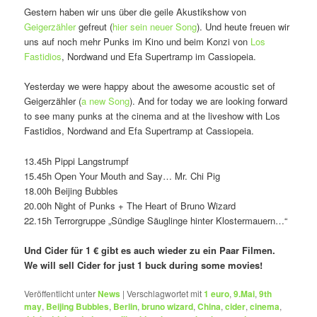
Gestern haben wir uns über die geile Akustikshow von
Geigerzähler
gefreut (
hier sein neuer Song
). Und heute freuen wir
uns auf noch mehr Punks im Kino und beim Konzi von
Los
Fastidios
, Nordwand und Efa Supertramp im Cassiopeia.
Yesterday we were happy about the awesome acoustic set of
Geigerzähler (
a new Song
). And for today we are looking forward
to see many punks at the cinema and at the liveshow with Los
Fastidios, Nordwand and Efa Supertramp at Cassiopeia.
13.45h Pippi Langstrumpf
15.45h Open Your Mouth and Say… Mr. Chi Pig
18.00h Beijing Bubbles
20.00h Night of Punks + The Heart of Bruno Wizard
22.15h Terrorgruppe „Sündige Säuglinge hinter Klostermauern…“
Und Cider für 1 € gibt es auch wieder zu ein Paar Filmen.
We will sell Cider for just 1 buck during some movies!
Veröffentlicht unter
News
|
Verschlagwortet mit
1 euro
,
9.Mai
,
9th
may
,
Beijing Bubbles
,
Berlin
,
bruno wizard
,
China
,
cider
,
cinema
,