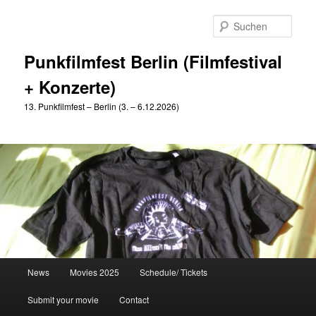
Zum
Zum
primären
sekundären
Such
Inhalt
Inhalt
springen
springen
Punkfilmfest Berlin (Filmfestival
+ Konzerte)
13. Punkfilmfest – Berlin (3. – 6.12.2026)
Hauptmenü
News
Movies 2025
Schedule/ Tickets
Submit your movie
Contact