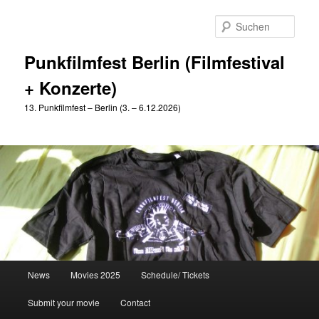
Zum
Zum
primären
sekundären
Such
Inhalt
Inhalt
springen
springen
Punkfilmfest Berlin (Filmfestival
+ Konzerte)
13. Punkfilmfest – Berlin (3. – 6.12.2026)
Hauptmenü
News
Movies 2025
Schedule/ Tickets
Submit your movie
Contact