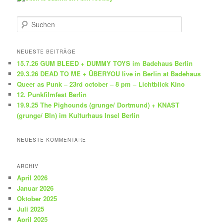
S
u
c
h
NEUESTE BEITRÄGE
e
15.7.26 GUM BLEED + DUMMY TOYS im Badehaus Berlin
n
29.3.26 DEAD TO ME + ÜBERYOU live in Berlin at Badehaus
Queer as Punk – 23rd october – 8 pm – Lichtblick Kino
12. Punkfilmfest Berlin
19.9.25 The Pighounds (grunge/ Dortmund) + KNAST
(grunge/ Bln) im Kulturhaus Insel Berlin
NEUESTE KOMMENTARE
ARCHIV
April 2026
Januar 2026
Oktober 2025
Juli 2025
April 2025