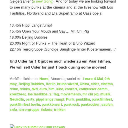
Geigerzähler (
a new Song
). And for today we are looking forward
to see many punks at the cinema and at the liveshow with Los
Fastidios, Nordwand and Efa Supertramp at Cassiopeia.
13.45h Pippi Langstrumpf
15.45h Open Your Mouth and Say… Mr. Chi Pig
18.00h Beijing Bubbles
20.00h Night of Punks + The Heart of Bruno Wizard
22.15h Terrorgruppe „Sündige Säuglinge hinter Klostermauern…“
Und Cider für 1 € gibt es auch wieder zu ein Paar Filmen.
We will sell Cider for just 1 buck during some movies!
Veröffentlicht unter
News
|
Verschlagwortet mit
1 euro
,
9.Mai
,
9th
may
,
Beijing Bubbles
,
Berlin
,
bruno wizard
,
China
,
cider
,
cinema
,
drink
,
drinks
,
dvd
,
euro
,
film
,
kino
,
konzert
,
kottbusser damm
,
kreuzberg
,
los fastidios. 2. Tag
,
moviemento
,
mr chi pig
,
musik
,
Neukölln
,
party
,
pippi langstrumpf
,
Punk
,
punkfilm
,
punkfilmfest
,
punkfilmfest berlin
,
punkkonzert
,
punkrock
,
punkrocker
,
saufen
,
snfu
,
terrorgruppe
,
tickets
,
trinken