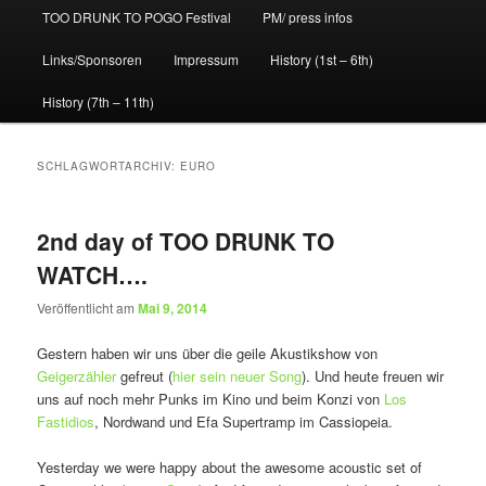
TOO DRUNK TO POGO Festival
PM/ press infos
Links/Sponsoren
Impressum
History (1st – 6th)
History (7th – 11th)
SCHLAGWORTARCHIV:
EURO
2nd day of TOO DRUNK TO
WATCH….
Veröffentlicht am
Mai 9, 2014
Gestern haben wir uns über die geile Akustikshow von
Geigerzähler
gefreut (
hier sein neuer Song
). Und heute freuen wir
uns auf noch mehr Punks im Kino und beim Konzi von
Los
Fastidios
, Nordwand und Efa Supertramp im Cassiopeia.
Yesterday we were happy about the awesome acoustic set of