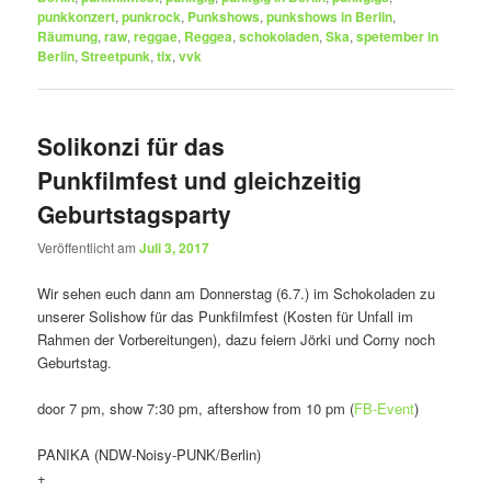
punkkonzert
,
punkrock
,
Punkshows
,
punkshows in Berlin
,
Räumung
,
raw
,
reggae
,
Reggea
,
schokoladen
,
Ska
,
spetember in
Berlin
,
Streetpunk
,
tix
,
vvk
Solikonzi für das
Punkfilmfest und gleichzeitig
Geburtstagsparty
Veröffentlicht am
Juli 3, 2017
Wir sehen euch dann am Donnerstag (6.7.) im Schokoladen zu
unserer Solishow für das Punkfilmfest (Kosten für Unfall im
Rahmen der Vorbereitungen), dazu feiern Jörki und Corny noch
Geburtstag.
door 7 pm, show 7:30 pm, aftershow from 10 pm (
FB-Event
)
PANIKA (NDW-Noisy-PUNK/Berlin)
+