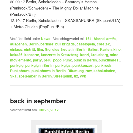
30.09.17 Berlin, Schokoladen – Saturday’s Hereos
(Punkrock/Schweden) + The Mighty Dollar Machine
(Punkrock/Bln)
12.10.17 Berlin, Schokoladen – SKASSAPUNKA (Skapunk/ITA)
+ Metro Chucks (PopPunk/Bln)
Veröffentlicht unter
News
|
Verschlagwortet mit
161
,
Abend
,
antifa
,
ausgehen
,
Berlin
,
berliner
,
bull brigade
,
cassiopeia
,
coretex
,
einlass
,
eintritt
,
film
,
Gig
,
gigs
,
heute
,
in Berlin
,
italien
,
Karten
,
kino
,
koka36
,
konzerte
,
konzerte in Kreuzberg
,
konzi
,
kreuzberg
,
mitte
,
moviemento
,
party
,
peru
,
pogo
,
Punk
,
punk in Berlin
,
punkfilmfest
,
punkgig
,
punkgig in Berlin
,
punkgigs
,
punkkonzert
,
punkrock
,
Punkshows
,
punkshows in Berlin
,
Räumung
,
raw
,
schokoladen
,
Ska
,
spetember in Berlin
,
Streetpunk
,
tix
,
vvk
back in september
Veröffentlicht am
Juli 25, 2017