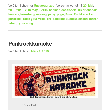
Veröffentlicht unter
Uncategorized
|
Verschlagwortet mit
20. Mai
,
20.5.
,
2019
,
20th may
,
Berlin
,
berliner
,
cassiopeia
,
friedrichshain
,
konzert
,
kreuzberg
,
montag
,
party
,
pogo
,
Punk
,
Punkkaraoke
,
punkrock
,
raise your voice
,
rnr
,
schicksaal
,
show
,
singen
,
tanzen
,
x-berg
,
your song
Punkrockkaraoke
Veröffentlicht am
März 2, 2019
15.3. im TWH