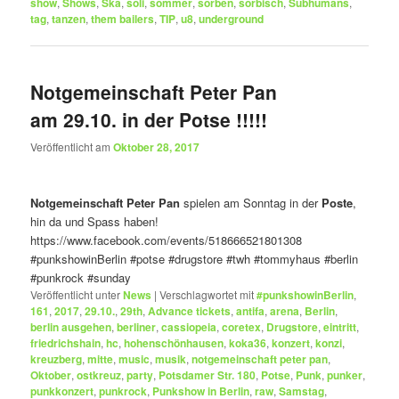
show
,
Shows
,
Ska
,
soli
,
sommer
,
sorben
,
sorbisch
,
Subhumans
,
tag
,
tanzen
,
them bailers
,
TIP
,
u8
,
underground
Notgemeinschaft Peter Pan
am 29.10. in der Potse !!!!!
Veröffentlicht am
Oktober 28, 2017
Notgemeinschaft Peter Pan
spielen am Sonntag in der
Poste
,
hin da und Spass haben!
https://www.facebook.com/events/518666521801308
#punkshowinBerlin
#potse
#drugstore
#twh
#tommyhaus
#berlin
#punkrock
#sunday
Veröffentlicht unter
News
|
Verschlagwortet mit
#punkshowinBerlin
,
161
,
2017
,
29.10.
,
29th
,
Advance tickets
,
antifa
,
arena
,
Berlin
,
berlin ausgehen
,
berliner
,
cassiopeia
,
coretex
,
Drugstore
,
eintritt
,
friedrichshain
,
hc
,
hohenschönhausen
,
koka36
,
konzert
,
konzi
,
kreuzberg
,
mitte
,
music
,
musik
,
notgemeinschaft peter pan
,
Oktober
,
ostkreuz
,
party
,
Potsdamer Str. 180
,
Potse
,
Punk
,
punker
,
punkkonzert
,
punkrock
,
Punkshow in Berlin
,
raw
,
Samstag
,