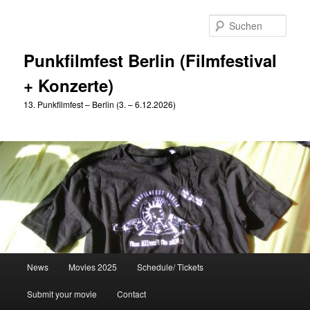
Zum
Zum
primären
sekundären
Such
Inhalt
Inhalt
springen
springen
Punkfilmfest Berlin (Filmfestival
+ Konzerte)
13. Punkfilmfest – Berlin (3. – 6.12.2026)
Hauptmenü
News
Movies 2025
Schedule/ Tickets
Submit your movie
Contact