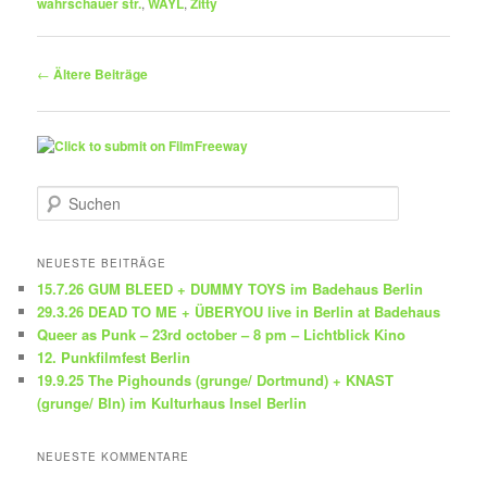
wahrschauer str.
,
WAYL
,
Zitty
Beitragsnavigation
←
Ältere Beiträge
S
u
c
h
NEUESTE BEITRÄGE
e
15.7.26 GUM BLEED + DUMMY TOYS im Badehaus Berlin
n
29.3.26 DEAD TO ME + ÜBERYOU live in Berlin at Badehaus
Queer as Punk – 23rd october – 8 pm – Lichtblick Kino
12. Punkfilmfest Berlin
19.9.25 The Pighounds (grunge/ Dortmund) + KNAST
(grunge/ Bln) im Kulturhaus Insel Berlin
NEUESTE KOMMENTARE