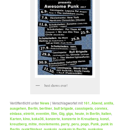
best shows ever!
Veröffentlicht unter
News
|
Verschlagwortet mit
161
,
Abend
,
antifa
,
ausgehen
,
Berlin
,
berliner
,
bull brigade
,
cassiopeia
,
coretex
,
einlass
,
eintritt
,
eventim
,
film
,
Gig
,
gigs
,
heute
,
in Berlin
,
italien
,
Karten
,
kino
,
koka36
,
konzerte
,
konzerte in Kreuzberg
,
konzi
,
kreuzberg
,
mitte
,
moviemento
,
party
,
peru
,
pogo
,
Punk
,
punk in
Berlin
,
punkfilmfest
,
punkgig
,
punkgig in Berlin
,
punkgigs
,