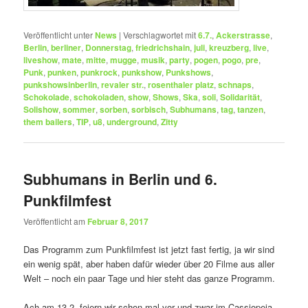
Veröffentlicht unter
News
|
Verschlagwortet mit
6.7.
,
Ackerstrasse
,
Berlin
,
berliner
,
Donnerstag
,
friedrichshain
,
juli
,
kreuzberg
,
live
,
liveshow
,
mate
,
mitte
,
mugge
,
musik
,
party
,
pogen
,
pogo
,
pre
,
Punk
,
punken
,
punkrock
,
punkshow
,
Punkshows
,
punkshowsinberlin
,
revaler str.
,
rosenthaler platz
,
schnaps
,
Schokolade
,
schokoladen
,
show
,
Shows
,
Ska
,
soli
,
Solidarität
,
Solishow
,
sommer
,
sorben
,
sorbisch
,
Subhumans
,
tag
,
tanzen
,
them bailers
,
TIP
,
u8
,
underground
,
Zitty
Subhumans in Berlin und 6.
Punkfilmfest
Veröffentlicht am
Februar 8, 2017
Das Programm zum Punkfilmfest ist jetzt fast fertig, ja wir sind
ein wenig spät, aber haben dafür wieder über 20 Filme aus aller
Welt – noch ein paar Tage und hier steht das ganze Programm.
Ach am 13.2. feiern wir schon mal vor und zwar im Cassiopeia