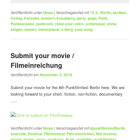
Veröffentlicht unter
News
|
Verschlagwortet mit
15.3.
,
Berlin
,
berliner
,
freitag
,
Karaoke
,
konzert
,
kreuzberg
,
party
,
pogo
,
Punk
,
Punkkaraoke
,
punkrock
,
raise your voice
,
schicksaal
,
show
,
singen
,
tanzen
,
tommyhaus
,
x-berg
,
your song
Submit your movie /
Filmeinreichung
Veröffentlicht am
November 3, 2018
Submit your movie for the 8th Punkfilmfest Berlin here. We are
looking forward to your short, fiction, non-fiction, documentary
…..
Veröffentlicht unter
News
|
Verschlagwortet mit
#punkfilmfestBerlin
,
anarchie
,
Festival. Filmfestival
,
Film einreichen
,
film festival
,
movie
,
music
,
party
,
producer
,
Punk
,
punkfilm
,
punkfilmfest
,