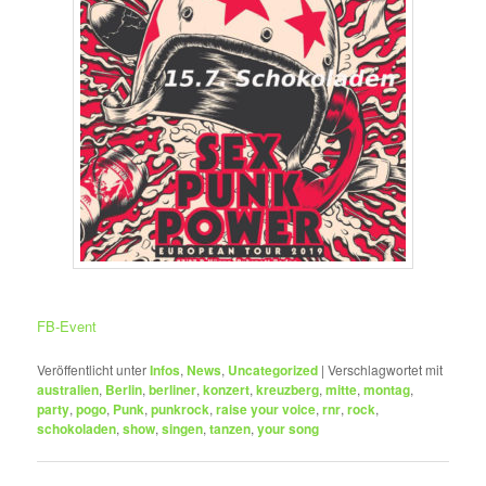
FB-Event
Veröffentlicht unter
Infos
,
News
,
Uncategorized
|
Verschlagwortet mit
australien
,
Berlin
,
berliner
,
konzert
,
kreuzberg
,
mitte
,
montag
,
party
,
pogo
,
Punk
,
punkrock
,
raise your voice
,
rnr
,
rock
,
schokoladen
,
show
,
singen
,
tanzen
,
your song