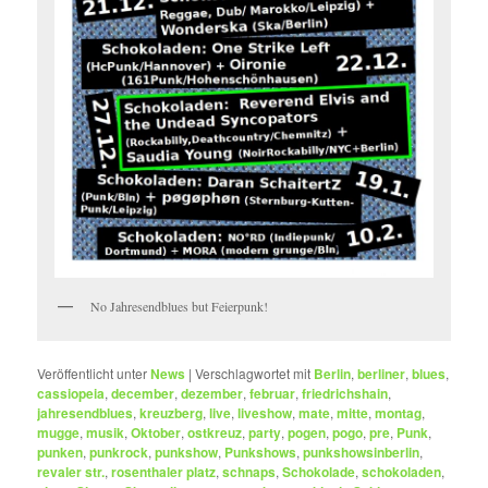
No Jahresendblues but Feierpunk!
Veröffentlicht unter
News
|
Verschlagwortet mit
Berlin
,
berliner
,
blues
,
cassiopeia
,
december
,
dezember
,
februar
,
friedrichshain
,
jahresendblues
,
kreuzberg
,
live
,
liveshow
,
mate
,
mitte
,
montag
,
mugge
,
musik
,
Oktober
,
ostkreuz
,
party
,
pogen
,
pogo
,
pre
,
Punk
,
punken
,
punkrock
,
punkshow
,
Punkshows
,
punkshowsinberlin
,
revaler str.
,
rosenthaler platz
,
schnaps
,
Schokolade
,
schokoladen
,