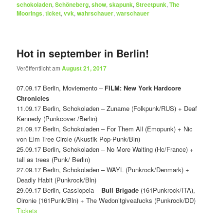
schokoladen
,
Schöneberg
,
show
,
skapunk
,
Streetpunk
,
The
Moorings
,
ticket
,
vvk
,
wahrschauer
,
warschauer
Hot in september in Berlin!
Veröffentlicht am
August 21, 2017
07.09.17 Berlin, Moviemento –
FILM: New York Hardcore
Chronicles
11.09.17 Berlin, Schokoladen – Zuname (Folkpunk/RUS) + Deaf
Kennedy (Punkcover /Berlin)
21.09.17 Berlin, Schokoladen – For Them All (Emopunk) + Nic
von Elm Tree Circle (Akustik Pop-Punk/Bln)
25.09.17 Berlin, Schokoladen – No More Waiting (Hc/France) +
tall as trees (Punk/ Berlin)
27.09.17 Berlin, Schokoladen – WAYL (Punkrock/Denmark) +
Deadly Habit (Punkrock/Bln)
29.09.17 Berlin, Cassiopeia –
Bull Brigade
(161Punkrock/ITA),
Oironie (161Punk/Bln) + The Wedon’tgiveafucks (Punkrock/DD)
Tickets