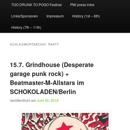
TOO DRUNK TO POGO Festival
PM/ press infos
Links/Sponsoren
Impressum
History (1st – 6th)
History (7th – 11th)
SCHLAGWORTARCHIV:
PARTY
15.7. Grindhouse (Desperate
garage punk rock) +
Beatmaster-M-Allstars im
SCHOKOLADEN/Berlin
Veröffentlicht am
Juni 30, 2019