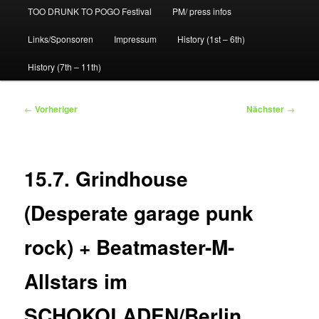
TOO DRUNK TO POGO Festival
PM/ press infos
Links/Sponsoren
Impressum
History (1st – 6th)
History (7th – 11th)
Beitragsnavigation
←
Vorheriger
Nächster
→
15.7. Grindhouse
(Desperate garage punk
rock) + Beatmaster-M-
Allstars im
SCHOKOLADEN/Berlin