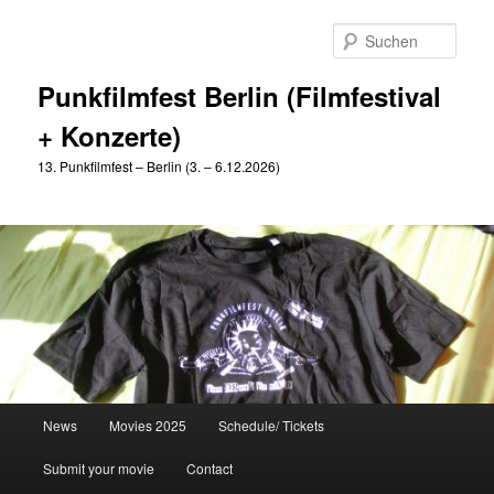
Zum
primären
Such
Inhalt
springen
Punkfilmfest Berlin (Filmfestival
+ Konzerte)
13. Punkfilmfest – Berlin (3. – 6.12.2026)
Hauptmenü
News
Movies 2025
Schedule/ Tickets
Submit your movie
Contact