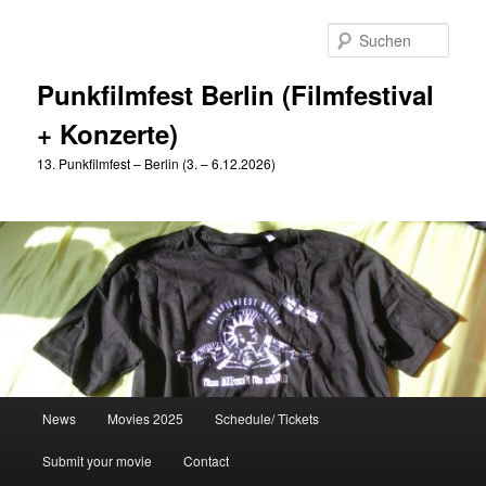
Zum
Zum
primären
sekundären
Such
Inhalt
Inhalt
springen
springen
Punkfilmfest Berlin (Filmfestival
+ Konzerte)
13. Punkfilmfest – Berlin (3. – 6.12.2026)
Hauptmenü
News
Movies 2025
Schedule/ Tickets
Submit your movie
Contact