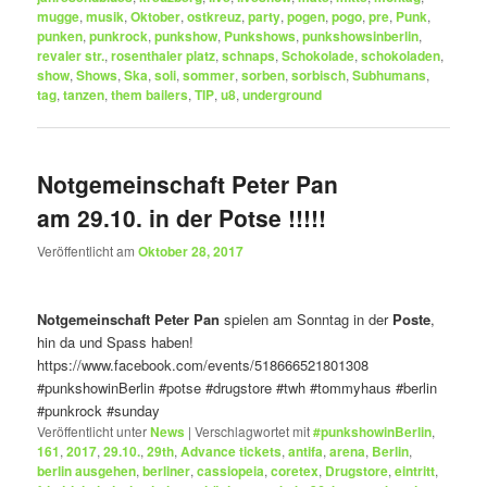
mugge
,
musik
,
Oktober
,
ostkreuz
,
party
,
pogen
,
pogo
,
pre
,
Punk
,
punken
,
punkrock
,
punkshow
,
Punkshows
,
punkshowsinberlin
,
revaler str.
,
rosenthaler platz
,
schnaps
,
Schokolade
,
schokoladen
,
show
,
Shows
,
Ska
,
soli
,
sommer
,
sorben
,
sorbisch
,
Subhumans
,
tag
,
tanzen
,
them bailers
,
TIP
,
u8
,
underground
Notgemeinschaft Peter Pan
am 29.10. in der Potse !!!!!
Veröffentlicht am
Oktober 28, 2017
Notgemeinschaft Peter Pan
spielen am Sonntag in der
Poste
,
hin da und Spass haben!
https://www.facebook.com/events/518666521801308
#punkshowinBerlin
#potse
#drugstore
#twh
#tommyhaus
#berlin
#punkrock
#sunday
Veröffentlicht unter
News
|
Verschlagwortet mit
#punkshowinBerlin
,
161
,
2017
,
29.10.
,
29th
,
Advance tickets
,
antifa
,
arena
,
Berlin
,
berlin ausgehen
,
berliner
,
cassiopeia
,
coretex
,
Drugstore
,
eintritt
,