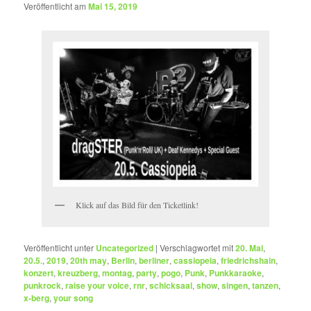
Veröffentlicht am
Mai 15, 2019
Klick auf das Bild für den Ticketlink!
Veröffentlicht unter
Uncategorized
|
Verschlagwortet mit
20. Mai
,
20.5.
,
2019
,
20th may
,
Berlin
,
berliner
,
cassiopeia
,
friedrichshain
,
konzert
,
kreuzberg
,
montag
,
party
,
pogo
,
Punk
,
Punkkaraoke
,
punkrock
,
raise your voice
,
rnr
,
schicksaal
,
show
,
singen
,
tanzen
,
x-berg
,
your song