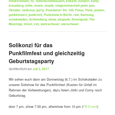
friedrichshain
,
hc
,
hohenschönhausen
,
koka36
,
konzert
,
konzi
,
kreuzberg
,
mitte
,
music
,
musik
,
notgemeinschaft peter pan
,
Oktober
,
ostkreuz
,
party
,
Potsdamer Str. 180
,
Potse
,
Punk
,
punker
,
punkkonzert
,
punkrock
,
Punkshow in Berlin
,
raw
,
Samstag
,
schokoladen
,
Schöneberg
,
show
,
skapunk
,
Streetpunk
,
The
Moorings
,
ticket
,
vvk
,
wahrschauer
,
warschauer
Solikonzi für das
Punkfilmfest und gleichzeitig
Geburtstagsparty
Veröffentlicht am
Juli 3, 2017
Wir sehen euch dann am Donnerstag (6.7.) im Schokoladen zu
unserer Solishow für das Punkfilmfest (Kosten für Unfall im
Rahmen der Vorbereitungen), dazu feiern Jörki und Corny noch
Geburtstag.
door 7 pm, show 7:30 pm, aftershow from 10 pm (
FB-Event
)