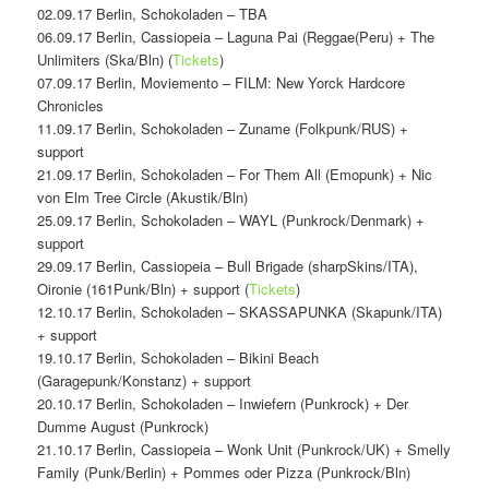
02.09.17 Berlin, Schokoladen – TBA
06.09.17 Berlin, Cassiopeia – Laguna Pai (Reggae(Peru) + The
Unlimiters (Ska/Bln) (
Tickets
)
07.09.17 Berlin, Moviemento – FILM: New Yorck Hardcore
Chronicles
11.09.17 Berlin, Schokoladen – Zuname (Folkpunk/RUS) +
support
21.09.17 Berlin, Schokoladen – For Them All (Emopunk) + Nic
von Elm Tree Circle (Akustik/Bln)
25.09.17 Berlin, Schokoladen – WAYL (Punkrock/Denmark) +
support
29.09.17 Berlin, Cassiopeia – Bull Brigade (sharpSkins/ITA),
Oironie (161Punk/Bln) + support (
Tickets
)
12.10.17 Berlin, Schokoladen – SKASSAPUNKA (Skapunk/ITA)
+ support
19.10.17 Berlin, Schokoladen – Bikini Beach
(Garagepunk/Konstanz) + support
20.10.17 Berlin, Schokoladen – Inwiefern (Punkrock) + Der
Dumme August (Punkrock)
21.10.17 Berlin, Cassiopeia – Wonk Unit (Punkrock/UK) + Smelly
Family (Punk/Berlin) + Pommes oder Pizza (Punkrock/Bln)