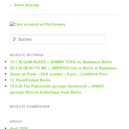
Beitragsnavigation
←
Ältere Beiträge
S
u
c
h
NEUESTE BEITRÄGE
e
15.7.26 GUM BLEED + DUMMY TOYS im Badehaus Berlin
n
29.3.26 DEAD TO ME + ÜBERYOU live in Berlin at Badehaus
Queer as Punk – 23rd october – 8 pm – Lichtblick Kino
12. Punkfilmfest Berlin
19.9.25 The Pighounds (grunge/ Dortmund) + KNAST
(grunge/ Bln) im Kulturhaus Insel Berlin
NEUESTE KOMMENTARE
ARCHIV
April 2026