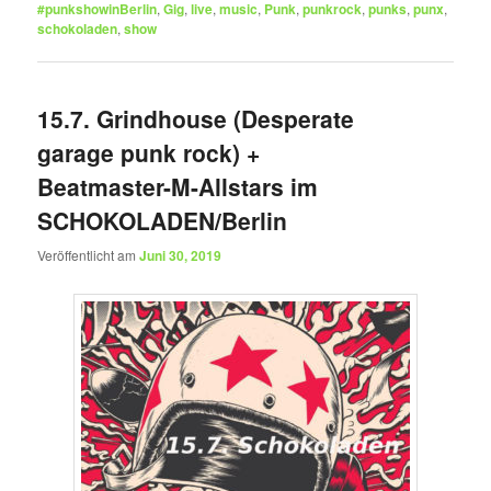
#punkshowinBerlin
,
Gig
,
live
,
music
,
Punk
,
punkrock
,
punks
,
punx
,
schokoladen
,
show
15.7. Grindhouse (Desperate
garage punk rock) +
Beatmaster-M-Allstars im
SCHOKOLADEN/Berlin
Veröffentlicht am
Juni 30, 2019