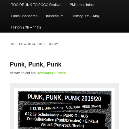
TOO DRUNK TO POGO Festival
PM/ press infos
Links/Sponsoren
Impressum
History (1st – 6th)
History (7th – 11th)
SCHLAGWORTARCHIV:
SHOW
Punk, Punk, Punk
Veröffentlicht am
Dezember 8, 2019