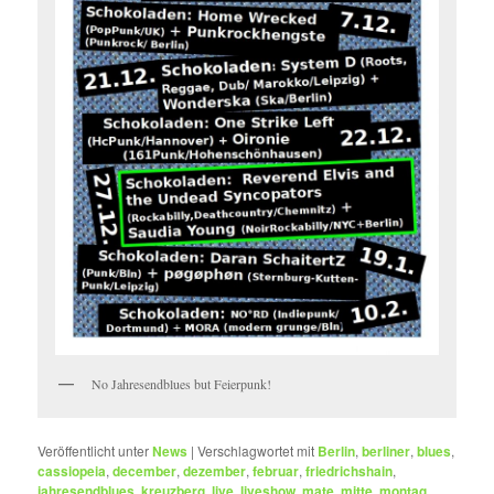
No Jahresendblues but Feierpunk!
Veröffentlicht unter
News
|
Verschlagwortet mit
Berlin
,
berliner
,
blues
,
cassiopeia
,
december
,
dezember
,
februar
,
friedrichshain
,
jahresendblues
,
kreuzberg
,
live
,
liveshow
,
mate
,
mitte
,
montag
,