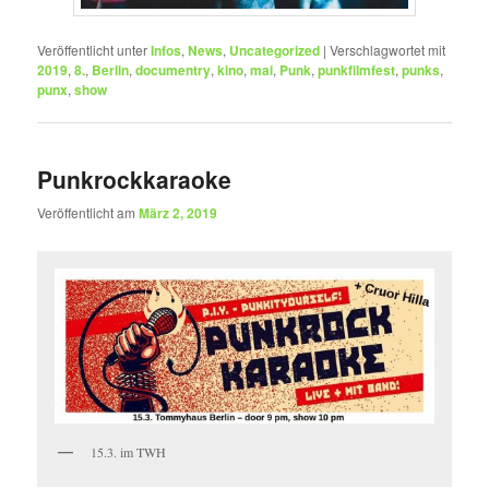
Veröffentlicht unter
Infos
,
News
,
Uncategorized
|
Verschlagwortet mit
2019
,
8.
,
Berlin
,
documentry
,
kino
,
mai
,
Punk
,
punkfilmfest
,
punks
,
punx
,
show
Punkrockkaraoke
Veröffentlicht am
März 2, 2019
15.3. im TWH