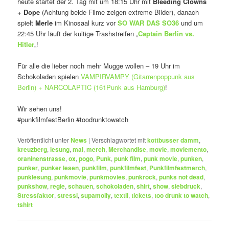
heute startet der 2. Tag mit um 18:15 Uhr mit
Bleeding Clowns
+ Dope
(Achtung beide Filme zeigen extreme Bilder), danach
spielt
Merle
im Kinosaal kurz vor
SO WAR DAS SO36
und um
22:45 Uhr läuft der kultige Trashstreifen „
Captain Berlin vs.
Hitler
„!
Für alle die lieber noch mehr Mugge wollen – 19 Uhr im
Schokoladen spielen
VAMPIRVAMPY (Gitarrenpoppunk aus
Berlin) + NARCOLAPTIC (161Punk aus Hamburg)
!
Wir sehen uns!
#punkfilmfestBerlin #toodrunktowatch
Veröffentlicht unter
News
|
Verschlagwortet mit
kottbusser damm
,
kreuzberg
,
lesung
,
mai
,
merch
,
Merchandise
,
movie
,
moviemento
,
oraninenstrasse
,
ox
,
pogo
,
Punk
,
punk film
,
punk movie
,
punken
,
punker
,
punker lesen
,
punkfilm
,
punkfilmfest
,
Punkfilmfestmerch
,
punklesung
,
punkmovie
,
punkmovies
,
punkrock
,
punks not dead
,
punkshow
,
regie
,
schauen
,
schokoladen
,
shirt
,
show
,
siebdruck
,
Stressfaktor
,
stressi
,
supamolly
,
textil
,
tickets
,
too drunk to watch
,
tshirt