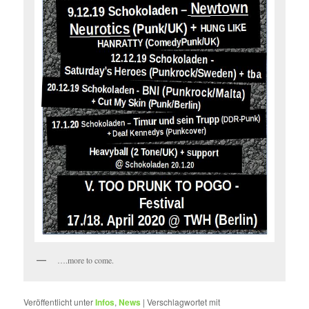
….more to come.
Veröffentlicht unter
Infos
,
News
|
Verschlagwortet mit