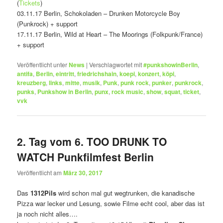
(
Tickets
)
03.11.17 Berlin, Schokoladen – Drunken Motorcycle Boy
(Punkrock) + support
17.11.17 Berlin, Wild at Heart – The Moorings (Folkpunk/France)
+ support
Veröffentlicht unter
News
|
Verschlagwortet mit
#punkshowinBerlin
,
antifa
,
Berlin
,
eintritt
,
friedrichshain
,
koepi
,
konzert
,
köpi
,
kreuzberg
,
links
,
mitte
,
musik
,
Punk
,
punk rock
,
punker
,
punkrock
,
punks
,
Punkshow in Berlin
,
punx
,
rock music
,
show
,
squat
,
ticket
,
vvk
2. Tag vom 6. TOO DRUNK TO
WATCH Punkfilmfest Berlin
Veröffentlicht am
März 30, 2017
Das
1312Pils
wird schon mal gut wegtrunken, die kanadische
Pizza war lecker und Lesung, sowie Filme echt cool, aber das ist
ja noch nicht alles….