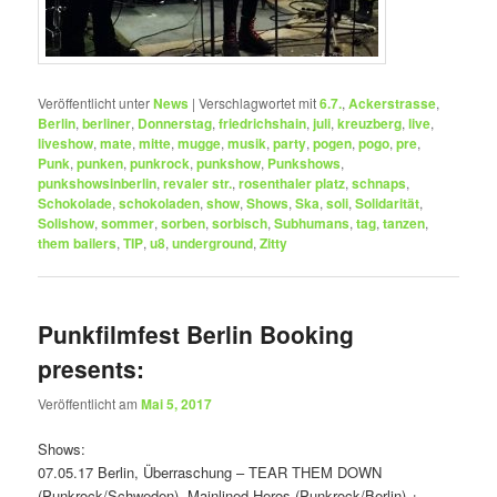
Veröffentlicht unter
News
|
Verschlagwortet mit
6.7.
,
Ackerstrasse
,
Berlin
,
berliner
,
Donnerstag
,
friedrichshain
,
juli
,
kreuzberg
,
live
,
liveshow
,
mate
,
mitte
,
mugge
,
musik
,
party
,
pogen
,
pogo
,
pre
,
Punk
,
punken
,
punkrock
,
punkshow
,
Punkshows
,
punkshowsinberlin
,
revaler str.
,
rosenthaler platz
,
schnaps
,
Schokolade
,
schokoladen
,
show
,
Shows
,
Ska
,
soli
,
Solidarität
,
Solishow
,
sommer
,
sorben
,
sorbisch
,
Subhumans
,
tag
,
tanzen
,
them bailers
,
TIP
,
u8
,
underground
,
Zitty
Punkfilmfest Berlin Booking
presents:
Veröffentlicht am
Mai 5, 2017
Shows:
07.05.17 Berlin, Überraschung – TEAR THEM DOWN
(Punkrock/Schweden), Mainlined Heros (Punkrock/Berlin) +