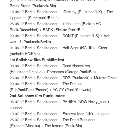
Patsy Stone (Punkrock/Bln)
18.05.17 Berlin, Schokoladen – IDestroy (Punkrock/UK) + The
Uppercuts (Streetpunk/Berlin)
26.05.17 Berlin, Schokoladen – 100blumen (Elektro-HC-
Punk/Düsseldorf) + BARK (Elektro-Punk/Bln)
29.05.17 Berlin, Schokoladen – DON’T (Punkrock/US) + Ach
was…! (Punkrock/Berlin)
01.06.17 Berlin, Schokoladen – Half Sight (HC/UK) + Giver
(melodic HC/Köln)
1st Solishow fürs Punkfilmfest
08.06.17 Berlin, Schokoladen – Dead Honeckers
(Honekcore/Leipzig) + Pornscars (Garage-Punk/Bln)
23.06.17 Berlin, Schokoladen – DDP (Punkrock) + Mufasa Ozora
29.06.17 Berlin, Schokoladen – The Decline
(PubPunkRock/France) + YC-CY (Punk/Schweiz)
2nd Solishow fürs Punkfilmfest
06.07.17 Berlin, Schokoladen – PANIKA (NDW-Noisy_punk) +
support
10.07.17 Berlin, Schokoladen – Faintest Idea (UK) + support
26.07.17 Berlin, Schokoladen – The Dead President
(Skacore/Moskau) + The Inserts (Punk/Bln)