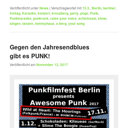
Veröffentlicht unter
News
|
Verschlagwortet mit
15.3.
,
Berlin
,
berliner
,
freitag
,
Karaoke
,
konzert
,
kreuzberg
,
party
,
pogo
,
Punk
,
Punkkaraoke
,
punkrock
,
raise your voice
,
schicksaal
,
show
,
singen
,
tanzen
,
tommyhaus
,
x-berg
,
your song
Gegen den Jahresendblues
gibt es PUNK!
Veröffentlicht am
November 12, 2017