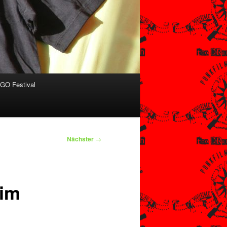
O Festival
Nächster
→
 im