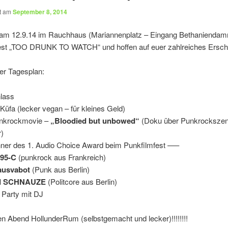
ht am
September 8, 2014
n am 12.9.14 im Rauchhaus (Mariannenplatz – Eingang Bethaniendam
est „TOO DRUNK TO WATCH“ und hoffen auf euer zahlreiches Ersch
er Tagesplan:
nlass
Küfa (lecker vegan – für kleines Geld)
unkrockmovie –
„Bloodied but unbowed“
(Doku über Punkrockszen
)
er des 1. Audio Choice Award beim Punkfilmfest —–
95-C
(punkrock aus Frankreich)
ausvabot
(Punk aus Berlin)
I SCHNAUZE
(Politcore aus Berlin)
 Party mit DJ
n Abend HollunderRum (selbstgemacht und lecker)!!!!!!!!