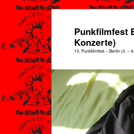
Zum
primären
Inhalt
Punkfilmfest B
springen
Konzerte)
13. Punkfilmfest – Berlin (3. – 