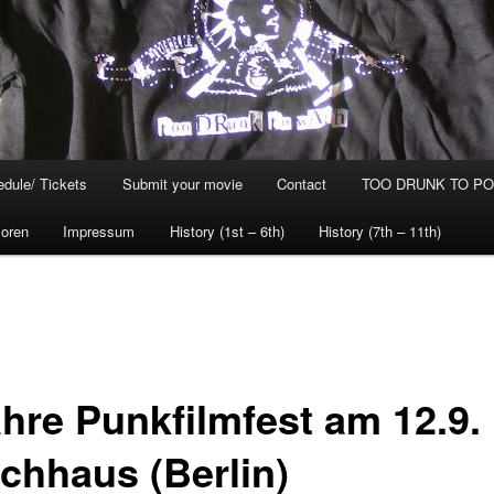
dule/ Tickets
Submit your movie
Contact
TOO DRUNK TO POG
oren
Impressum
History (1st – 6th)
History (7th – 11th)
ahre Punkfilmfest am 12.9.
chhaus (Berlin)