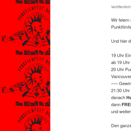
Veröffentlic
Wir feier
Punkfilmf
Und hier d
19 Uhr Ei
ab 19 Uhr 
20 Uhr P
Vancouver
—– Gewinn
21:30 Uhr
danach
H
dann
FRE
und weiter
Den ganze