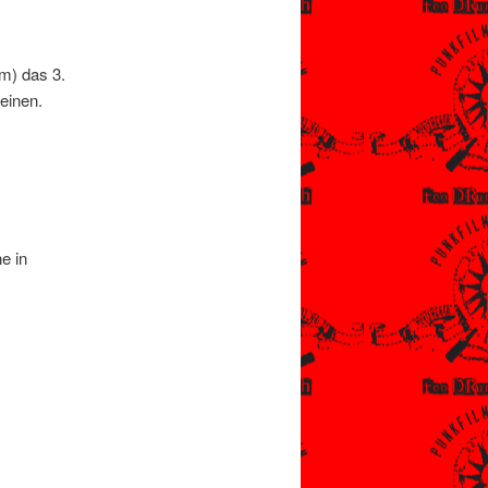
m) das 3.
einen.
e in