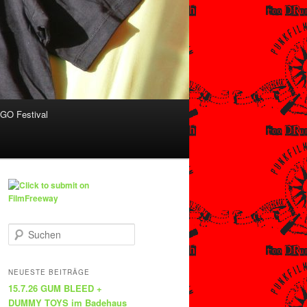
O Festival
S
u
c
h
NEUESTE BEITRÄGE
e
15.7.26 GUM BLEED +
n
DUMMY TOYS im Badehaus