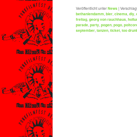
Veröffentlicht unter
News
|
Verschlag
bethaniendamm
,
bier
,
cinema
,
diy
,
freitag
,
georg von rauchhaus
,
hollu
parade
,
party
,
pogen
,
pogo
,
poitcor
september
,
tanzen
,
ticket
,
too drun