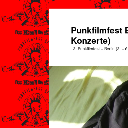
Zum
Zum
primären
sekundären
Inhalt
Inhalt
Punkfilmfest B
springen
springen
Konzerte)
13. Punkfilmfest – Berlin (3. – 