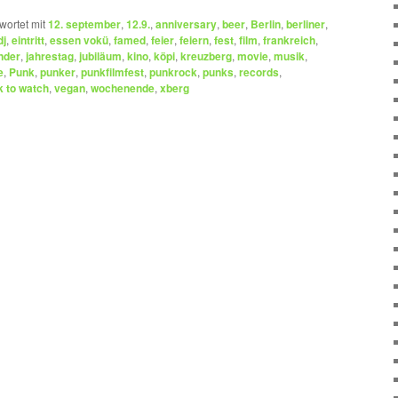
wortet mit
12. september
,
12.9.
,
anniversary
,
beer
,
Berlin
,
berliner
,
dj
,
eintritt
,
essen vokü
,
famed
,
feier
,
feiern
,
fest
,
film
,
frankreich
,
nder
,
jahrestag
,
jubiläum
,
kino
,
köpi
,
kreuzberg
,
movie
,
musik
,
e
,
Punk
,
punker
,
punkfilmfest
,
punkrock
,
punks
,
records
,
k to watch
,
vegan
,
wochenende
,
xberg