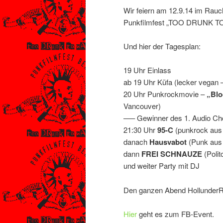
Wir feiern am 12.9.14 im Rau
Punkfilmfest „TOO DRUNK TO 
Und hier der Tagesplan:
19 Uhr Einlass
ab 19 Uhr Küfa (lecker vegan –
20 Uhr Punkrockmovie –
„Blo
Vancouver)
—– Gewinner des 1. Audio Ch
21:30 Uhr
95-C
(punkrock aus 
danach
Hausvabot
(Punk aus 
dann
FREI SCHNAUZE
(Polit
und weiter Party mit DJ
Den ganzen Abend HollunderRum
Hier
geht es zum FB-Event.