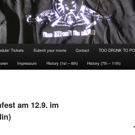
dule/ Tickets
Submit your movie
Contact
TOO DRUNK TO POG
oren
Impressum
History (1st – 6th)
History (7th – 11th)
fest am 12.9. im
in)