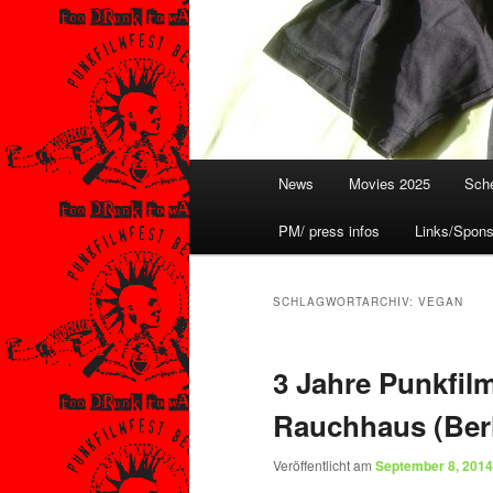
Hauptmenü
News
Movies 2025
Sche
PM/ press infos
Links/Spons
SCHLAGWORTARCHIV:
VEGAN
3 Jahre Punkfilm
Rauchhaus (Berl
Veröffentlicht am
September 8, 2014