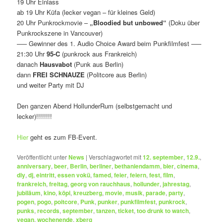
19 Uhr Einlass
ab 19 Uhr Küfa (lecker vegan – für kleines Geld)
20 Uhr Punkrockmovie –
„Bloodied but unbowed“
(Doku über
Punkrockszene in Vancouver)
—– Gewinner des 1. Audio Choice Award beim Punkfilmfest —–
21:30 Uhr
95-C
(punkrock aus Frankreich)
danach
Hausvabot
(Punk aus Berlin)
dann
FREI SCHNAUZE
(Politcore aus Berlin)
und weiter Party mit DJ
Den ganzen Abend HollunderRum (selbstgemacht und
lecker)!!!!!!!!
Hier
geht es zum FB-Event.
Veröffentlicht unter
News
|
Verschlagwortet mit
12. september
,
12.9.
,
anniversary
,
beer
,
Berlin
,
berliner
,
bethaniendamm
,
bier
,
cinema
,
diy
,
dj
,
eintritt
,
essen vokü
,
famed
,
feier
,
feiern
,
fest
,
film
,
frankreich
,
freitag
,
georg von rauchhaus
,
hollunder
,
jahrestag
,
jubiläum
,
kino
,
köpi
,
kreuzberg
,
movie
,
musik
,
parade
,
party
,
pogen
,
pogo
,
poitcore
,
Punk
,
punker
,
punkfilmfest
,
punkrock
,
punks
,
records
,
september
,
tanzen
,
ticket
,
too drunk to watch
,
vegan
,
wochenende
,
xberg