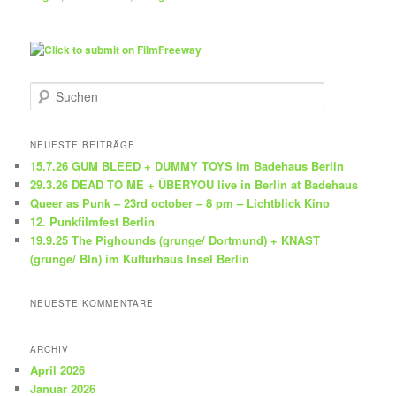
S
u
c
h
NEUESTE BEITRÄGE
e
15.7.26 GUM BLEED + DUMMY TOYS im Badehaus Berlin
n
29.3.26 DEAD TO ME + ÜBERYOU live in Berlin at Badehaus
Queer as Punk – 23rd october – 8 pm – Lichtblick Kino
12. Punkfilmfest Berlin
19.9.25 The Pighounds (grunge/ Dortmund) + KNAST
(grunge/ Bln) im Kulturhaus Insel Berlin
NEUESTE KOMMENTARE
ARCHIV
April 2026
Januar 2026