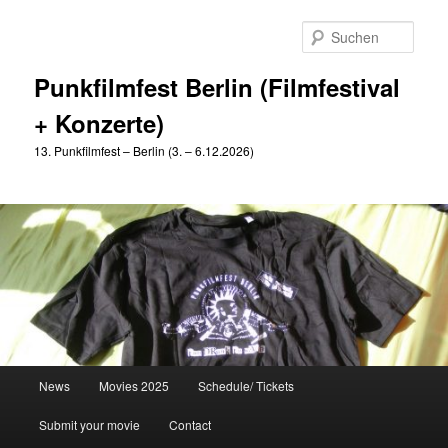
Zum
Zum
primären
sekundären
Such
Inhalt
Inhalt
springen
springen
Punkfilmfest Berlin (Filmfestival
+ Konzerte)
13. Punkfilmfest – Berlin (3. – 6.12.2026)
Hauptmenü
News
Movies 2025
Schedule/ Tickets
Submit your movie
Contact