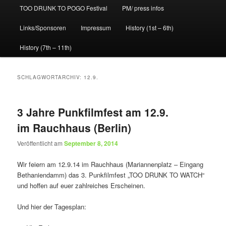
TOO DRUNK TO POGO Festival
PM/ press infos
Links/Sponsoren
Impressum
History (1st – 6th)
History (7th – 11th)
SCHLAGWORTARCHIV:
12.9.
3 Jahre Punkfilmfest am 12.9.
im Rauchhaus (Berlin)
Veröffentlicht am
September 8, 2014
Wir feiern am 12.9.14 im Rauchhaus (Mariannenplatz – Eingang
Bethaniendamm) das 3. Punkfilmfest „TOO DRUNK TO WATCH“
und hoffen auf euer zahlreiches Erscheinen.
Und hier der Tagesplan: