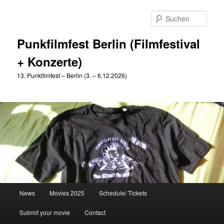
Zum
primären
Such
Inhalt
springen
Punkfilmfest Berlin (Filmfestival
+ Konzerte)
13. Punkfilmfest – Berlin (3. – 6.12.2026)
Hauptmenü
News
Movies 2025
Schedule/ Tickets
Submit your movie
Contact