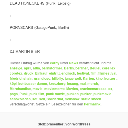
DEAD HONECKERS (Punk, Leipzig)
+
PORNSCARS (GaragePunk, Berlin)
+
DJ MARTIN BIER
Dieser Eintrag wurde von
corny
unter
News
veröffentlicht und mit
anzeige
,
april
,
attia
,
barnstormer
,
Berlin
,
berliner
,
Beutel
,
core tex
,
coretex
,
druck
,
Einkauf
,
eintritt
,
englisch
,
festival
,
film
,
filmfestival
,
friedrichshain
,
grandioso
,
hillbilly
,
junge welt
,
Karten
,
kino
,
konzert
,
köpi
,
kottbusser damm
,
kreuzberg
,
lesung
,
mai
,
merch
,
Merchandise
,
movie
,
moviemento
,
Movies
,
oraninenstrasse
,
ox
,
pogo
,
Punk
,
punk film
,
punk movie
,
punken
,
punker
,
punkmovie
,
schokoladen
,
set
,
soli
,
Solidarität
,
Solishow
,
static shock
verschlagwortet. Setze ein Lesezeichen für den
Permalink
.
Stolz präsentiert von WordPress