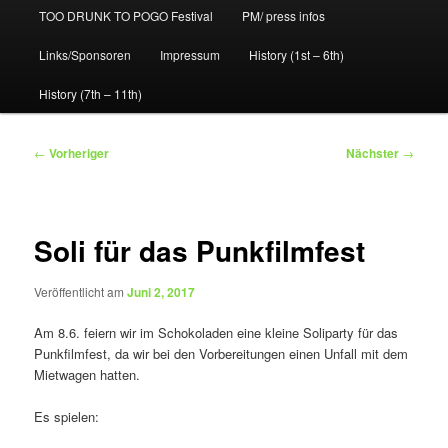
TOO DRUNK TO POGO Festival
PM/ press infos
Links/Sponsoren
Impressum
History (1st – 6th)
History (7th – 11th)
Beitragsnavigation
←
Vorheriger
Nächster
→
Soli für das Punkfilmfest
Veröffentlicht am
Juni 2, 2017
Am 8.6. feiern wir im Schokoladen eine kleine Soliparty für das
Punkfilmfest, da wir bei den Vorbereitungen einen Unfall mit dem
Mietwagen hatten.
Es spielen: