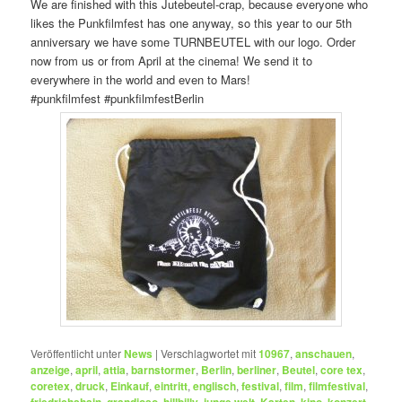
We are finished with this Jutebeutel-crap, because everyone who
likes the Punkfilmfest has one anyway, so this year to our 5th
anniversary we have some TURNBEUTEL with our logo. Order
now from us or from April at the cinema! We send it to
everywhere in the world and even to Mars!
‪#‎punkfilmfest‬ ‪#‎punkfilmfestBerlin‬
Veröffentlicht unter
News
|
Verschlagwortet mit
10967
,
anschauen
,
anzeige
,
april
,
attia
,
barnstormer
,
Berlin
,
berliner
,
Beutel
,
core tex
,
coretex
,
druck
,
Einkauf
,
eintritt
,
englisch
,
festival
,
film
,
filmfestival
,
,
,
,
,
,
,
,