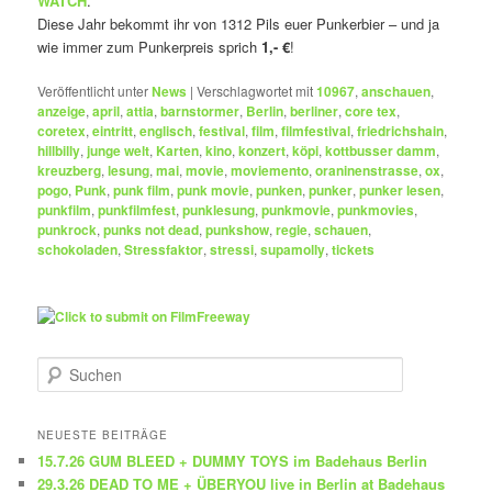
WATCH
.
Diese Jahr bekommt ihr von 1312 Pils euer Punkerbier – und ja
wie immer zum Punkerpreis sprich
1,- €
!
Veröffentlicht unter
News
|
Verschlagwortet mit
10967
,
anschauen
,
anzeige
,
april
,
attia
,
barnstormer
,
Berlin
,
berliner
,
core tex
,
coretex
,
eintritt
,
englisch
,
festival
,
film
,
filmfestival
,
friedrichshain
,
hillbilly
,
junge welt
,
Karten
,
kino
,
konzert
,
köpi
,
kottbusser damm
,
kreuzberg
,
lesung
,
mai
,
movie
,
moviemento
,
oraninenstrasse
,
ox
,
pogo
,
Punk
,
punk film
,
punk movie
,
punken
,
punker
,
punker lesen
,
punkfilm
,
punkfilmfest
,
punklesung
,
punkmovie
,
punkmovies
,
punkrock
,
punks not dead
,
punkshow
,
regie
,
schauen
,
schokoladen
,
Stressfaktor
,
stressi
,
supamolly
,
tickets
S
u
c
h
NEUESTE BEITRÄGE
e
15.7.26 GUM BLEED + DUMMY TOYS im Badehaus Berlin
n
29.3.26 DEAD TO ME + ÜBERYOU live in Berlin at Badehaus