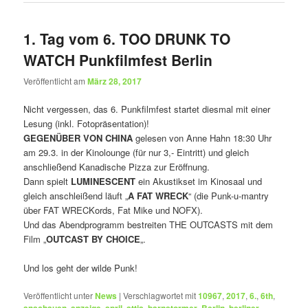
1. Tag vom 6. TOO DRUNK TO
WATCH Punkfilmfest Berlin
Veröffentlicht am
März 28, 2017
Nicht vergessen, das 6. Punkfilmfest startet diesmal mit einer
Lesung (inkl. Fotopräsentation)!
GEGENÜBER VON CHINA
gelesen von Anne Hahn 18:30 Uhr
am 29.3. in der Kinolounge (für nur 3,- Eintritt) und gleich
anschließend Kanadische Pizza zur Eröffnung.
Dann spielt
LUMINESCENT
ein Akustikset im Kinosaal und
gleich anschleißend läuft „
A FAT WRECK
“ (die Punk-u-mantry
über FAT WRECKords, Fat Mike und NOFX).
Und das Abendprogramm bestreiten THE OUTCASTS mit dem
Film „
OUTCAST BY CHOICE
„.
Und los geht der wilde Punk!
Veröffentlicht unter
News
|
Verschlagwortet mit
10967
,
2017
,
6.
,
6th
,
,
,
,
,
,
,
,