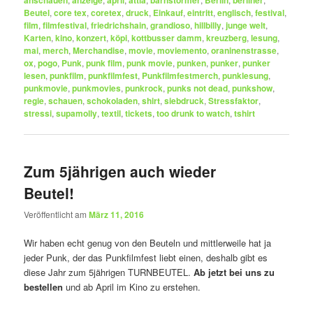
anschauen
anzeige
april
attia
barnstormer
Berlin
berliner
Beutel
,
core tex
,
coretex
,
druck
,
Einkauf
,
eintritt
,
englisch
,
festival
,
film
,
filmfestival
,
friedrichshain
,
grandioso
,
hillbilly
,
junge welt
,
Karten
,
kino
,
konzert
,
köpi
,
kottbusser damm
,
kreuzberg
,
lesung
,
mai
,
merch
,
Merchandise
,
movie
,
moviemento
,
oraninenstrasse
,
ox
,
pogo
,
Punk
,
punk film
,
punk movie
,
punken
,
punker
,
punker
lesen
,
punkfilm
,
punkfilmfest
,
Punkfilmfestmerch
,
punklesung
,
punkmovie
,
punkmovies
,
punkrock
,
punks not dead
,
punkshow
,
regie
,
schauen
,
schokoladen
,
shirt
,
siebdruck
,
Stressfaktor
,
stressi
,
supamolly
,
textil
,
tickets
,
too drunk to watch
,
tshirt
Zum 5jährigen auch wieder
Beutel!
Veröffentlicht am
März 11, 2016
Wir haben echt genug von den Beuteln und mittlerweile hat ja
jeder Punk, der das Punkfilmfest liebt einen, deshalb gibt es
diese Jahr zum 5jährigen TURNBEUTEL.
Ab jetzt bei uns zu
bestellen
und ab April im Kino zu erstehen.