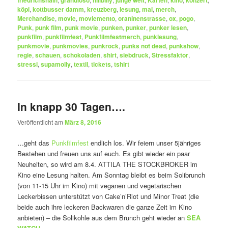
friedrichshain
grandioso
hillbilly
junge welt
Karten
kino
konzert
köpi
,
kottbusser damm
,
kreuzberg
,
lesung
,
mai
,
merch
,
Merchandise
,
movie
,
moviemento
,
oraninenstrasse
,
ox
,
pogo
,
Punk
,
punk film
,
punk movie
,
punken
,
punker
,
punker lesen
,
punkfilm
,
punkfilmfest
,
Punkfilmfestmerch
,
punklesung
,
punkmovie
,
punkmovies
,
punkrock
,
punks not dead
,
punkshow
,
regie
,
schauen
,
schokoladen
,
shirt
,
siebdruck
,
Stressfaktor
,
stressi
,
supamolly
,
textil
,
tickets
,
tshirt
In knapp 30 Tagen….
Veröffentlicht am
März 8, 2016
…geht das
Punkfilmfest
endlich los. Wir feiern unser 5jähriges
Bestehen und freuen uns auf euch. Es gibt wieder ein paar
Neuheiten, so wird am 8.4. ATTILA THE STOCKBROKER im
Kino eine Lesung halten. Am Sonntag bleibt es beim Solibrunch
(von 11-15 Uhr im Kino) mit veganen und vegetarischen
Leckerbissen unterstützt von Cake’n’Riot und Minor Treat (die
beide auch ihre leckeren Backwaren die ganze Zeit im Kino
anbieten) – die Solikohle aus dem Brunch geht wieder an
SEA