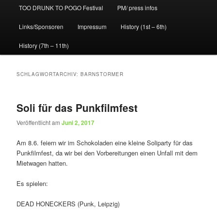
TOO DRUNK TO POGO Festival
PM/ press infos
Links/Sponsoren
Impressum
History (1st – 6th)
History (7th – 11th)
SCHLAGWORTARCHIV:
BARNSTORMER
Soli für das Punkfilmfest
Veröffentlicht am
Juni 2, 2017
Am 8.6. feiern wir im Schokoladen eine kleine Soliparty für das
Punkfilmfest, da wir bei den Vorbereitungen einen Unfall mit dem
Mietwagen hatten.
Es spielen:
DEAD HONECKERS (Punk, Leipzig)