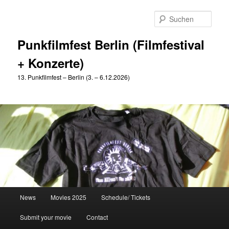
Zum
Zum
primären
sekundären
Such
Inhalt
Inhalt
springen
springen
Punkfilmfest Berlin (Filmfestival
+ Konzerte)
13. Punkfilmfest – Berlin (3. – 6.12.2026)
Hauptmenü
News
Movies 2025
Schedule/ Tickets
Submit your movie
Contact