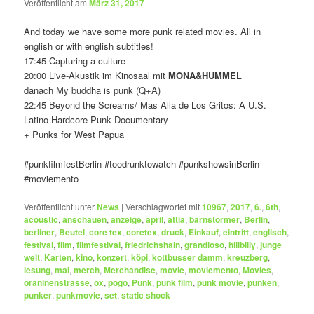
Veröffentlicht am
März 31, 2017
And today we have some more punk related movies. All in
english or with english subtitles!
17:45 Capturing a culture
20:00 Live-Akustik im Kinosaal mit
MONA&HUMMEL
danach My buddha is punk (Q+A)
22:45 Beyond the Screams/ Mas Alla de Los Gritos: A U.S.
Latino Hardcore Punk Documentary
+ Punks for West Papua
#punkfilmfestBerlin #toodrunktowatch #punkshowsinBerlin
#moviemento
Veröffentlicht unter
News
|
Verschlagwortet mit
10967
,
2017
,
6.
,
6th
,
acoustic
,
anschauen
,
anzeige
,
april
,
attia
,
barnstormer
,
Berlin
,
berliner
,
Beutel
,
core tex
,
coretex
,
druck
,
Einkauf
,
eintritt
,
englisch
,
festival
,
film
,
filmfestival
,
friedrichshain
,
grandioso
,
hillbilly
,
junge
welt
,
Karten
,
kino
,
konzert
,
köpi
,
kottbusser damm
,
kreuzberg
,
lesung
,
mai
,
merch
,
Merchandise
,
movie
,
moviemento
,
Movies
,
oraninenstrasse
,
ox
,
pogo
,
Punk
,
punk film
,
punk movie
,
punken
,
punker
,
punkmovie
,
set
,
static shock