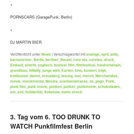
+
PORNSCARS (GaragePunk, Berlin)
+
DJ MARTIN BIER
Veröffentlicht unter
News
|
Verschlagwortet mit
anzeige
,
april
,
attia
,
barnstormer
,
Berlin
,
berliner
,
Beutel
,
core tex
,
coretex
,
druck
,
Einkauf
,
eintritt
,
englisch
,
festival
,
film
,
filmfestival
,
friedrichshain
,
grandioso
,
hillbilly
,
junge welt
,
Karten
,
kino
,
konzert
,
köpi
,
kottbusser damm
,
kreuzberg
,
lesung
,
mai
,
merch
,
Merchandise
,
movie
,
moviemento
,
Movies
,
oraninenstrasse
,
ox
,
pogo
,
Punk
,
punk film
,
punk movie
,
punken
,
punker
,
punkmovie
,
schokoladen
,
set
,
soli
,
Solidarität
,
Solishow
,
static shock
3. Tag vom 6. TOO DRUNK TO
WATCH Punkfilmfest Berlin