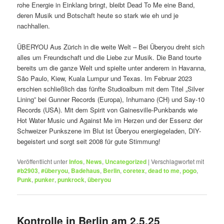
rohe Energie in Einklang bringt, bleibt Dead To Me eine Band,
deren Musik und Botschaft heute so stark wie eh und je
nachhallen.
ÜBERYOU Aus Zürich in die weite Welt – Bei Überyou dreht sich
alles um Freundschaft und die Liebe zur Musik. Die Band tourte
bereits um die ganze Welt und spielte unter anderem in Havanna,
São Paulo, Kiew, Kuala Lumpur und Texas. Im Februar 2023
erschien schließlich das fünfte Studioalbum mit dem Titel „Silver
Lining” bei Gunner Records (Europa), Inhumano (CH) und Say-10
Records (USA). Mit dem Spirit von Gainesville-Punkbands wie
Hot Water Music und Against Me im Herzen und der Essenz der
Schweizer Punkszene im Blut ist Überyou energiegeladen, DIY-
begeistert und sorgt seit 2008 für gute Stimmung!
Veröffentlicht unter
Infos
,
News
,
Uncategorized
|
Verschlagwortet mit
#b2903
,
#überyou
,
Badehaus
,
Berlin
,
coretex
,
dead to me
,
pogo
,
Punk
,
punker
,
punkrock
,
überyou
Kontrolle in Berlin am 2.5.25