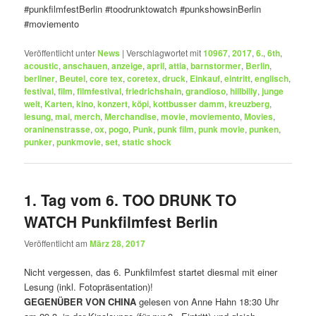
#punkfilmfestBerlin #toodrunktowatch #punkshowsinBerlin
#moviemento
Veröffentlicht unter
News
|
Verschlagwortet mit
10967
,
2017
,
6.
,
6th
,
acoustic
,
anschauen
,
anzeige
,
april
,
attia
,
barnstormer
,
Berlin
,
berliner
,
Beutel
,
core tex
,
coretex
,
druck
,
Einkauf
,
eintritt
,
englisch
,
festival
,
film
,
filmfestival
,
friedrichshain
,
grandioso
,
hillbilly
,
junge
welt
,
Karten
,
kino
,
konzert
,
köpi
,
kottbusser damm
,
kreuzberg
,
lesung
,
mai
,
merch
,
Merchandise
,
movie
,
moviemento
,
Movies
,
oraninenstrasse
,
ox
,
pogo
,
Punk
,
punk film
,
punk movie
,
punken
,
punker
,
punkmovie
,
set
,
static shock
1. Tag vom 6. TOO DRUNK TO
WATCH Punkfilmfest Berlin
Veröffentlicht am
März 28, 2017
Nicht vergessen, das 6. Punkfilmfest startet diesmal mit einer
Lesung (inkl. Fotopräsentation)!
GEGENÜBER VON CHINA
gelesen von Anne Hahn 18:30 Uhr