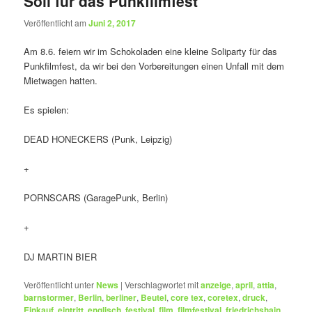
Soli für das Punkfilmfest
Veröffentlicht am
Juni 2, 2017
Am 8.6. feiern wir im Schokoladen eine kleine Soliparty für das
Punkfilmfest, da wir bei den Vorbereitungen einen Unfall mit dem
Mietwagen hatten.
Es spielen:
DEAD HONECKERS (Punk, Leipzig)
+
PORNSCARS (GaragePunk, Berlin)
+
DJ MARTIN BIER
Veröffentlicht unter
News
|
Verschlagwortet mit
anzeige
,
april
,
attia
,
barnstormer
,
Berlin
,
berliner
,
Beutel
,
core tex
,
coretex
,
druck
,
Einkauf
,
eintritt
,
englisch
,
festival
,
film
,
filmfestival
,
friedrichshain
,