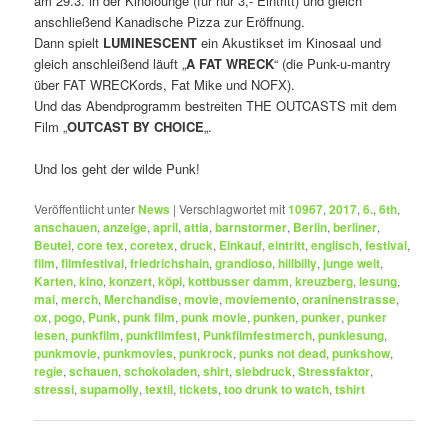
am 29.3. in der Kinolounge (für nur 3,- Eintritt) und gleich
anschließend Kanadische Pizza zur Eröffnung.
Dann spielt
LUMINESCENT
ein Akustikset im Kinosaal und
gleich anschleißend läuft „
A FAT WRECK
“ (die Punk-u-mantry
über FAT WRECKords, Fat Mike und NOFX).
Und das Abendprogramm bestreiten THE OUTCASTS mit dem
Film „
OUTCAST BY CHOICE
„.
Und los geht der wilde Punk!
Veröffentlicht unter
News
|
Verschlagwortet mit
10967
,
2017
,
6.
,
6th
,
anschauen
,
anzeige
,
april
,
attia
,
barnstormer
,
Berlin
,
berliner
,
Beutel
,
core tex
,
coretex
,
druck
,
Einkauf
,
eintritt
,
englisch
,
festival
,
film
,
filmfestival
,
friedrichshain
,
grandioso
,
hillbilly
,
junge welt
,
Karten
,
kino
,
konzert
,
köpi
,
kottbusser damm
,
kreuzberg
,
lesung
,
mai
,
merch
,
Merchandise
,
movie
,
moviemento
,
oraninenstrasse
,
ox
,
pogo
,
Punk
,
punk film
,
punk movie
,
punken
,
punker
,
punker
lesen
,
punkfilm
,
punkfilmfest
,
Punkfilmfestmerch
,
punklesung
,
punkmovie
,
punkmovies
,
punkrock
,
punks not dead
,
punkshow
,
regie
,
schauen
,
schokoladen
,
shirt
,
siebdruck
,
Stressfaktor
,
stressi
,
supamolly
,
textil
,
tickets
,
too drunk to watch
,
tshirt