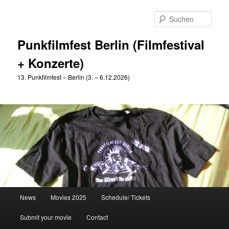
Zum
Zum
primären
sekundären
Such
Inhalt
Inhalt
springen
springen
Punkfilmfest Berlin (Filmfestival
+ Konzerte)
13. Punkfilmfest – Berlin (3. – 6.12.2026)
Hauptmenü
News
Movies 2025
Schedule/ Tickets
Submit your movie
Contact