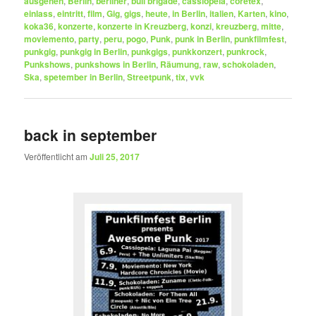
ausgehen
,
Berlin
,
berliner
,
bull brigade
,
cassiopeia
,
coretex
,
einlass
,
eintritt
,
film
,
Gig
,
gigs
,
heute
,
in Berlin
,
italien
,
Karten
,
kino
,
koka36
,
konzerte
,
konzerte in Kreuzberg
,
konzi
,
kreuzberg
,
mitte
,
moviemento
,
party
,
peru
,
pogo
,
Punk
,
punk in Berlin
,
punkfilmfest
,
punkgig
,
punkgig in Berlin
,
punkgigs
,
punkkonzert
,
punkrock
,
Punkshows
,
punkshows in Berlin
,
Räumung
,
raw
,
schokoladen
,
Ska
,
spetember in Berlin
,
Streetpunk
,
tix
,
vvk
back in september
Veröffentlicht am
Juli 25, 2017