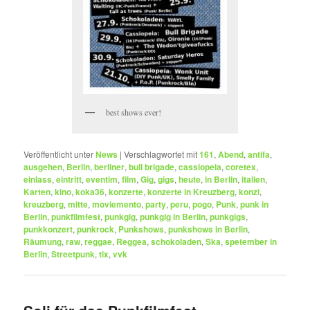
best shows ever!
Veröffentlicht unter
News
|
Verschlagwortet mit
161
,
Abend
,
antifa
,
ausgehen
,
Berlin
,
berliner
,
bull brigade
,
cassiopeia
,
coretex
,
einlass
,
eintritt
,
eventim
,
film
,
Gig
,
gigs
,
heute
,
in Berlin
,
italien
,
Karten
,
kino
,
koka36
,
konzerte
,
konzerte in Kreuzberg
,
konzi
,
kreuzberg
,
mitte
,
moviemento
,
party
,
peru
,
pogo
,
Punk
,
punk in
Berlin
,
punkfilmfest
,
punkgig
,
punkgig in Berlin
,
punkgigs
,
punkkonzert
,
punkrock
,
Punkshows
,
punkshows in Berlin
,
Räumung
,
raw
,
reggae
,
Reggea
,
schokoladen
,
Ska
,
spetember in
Berlin
,
Streetpunk
,
tix
,
vvk