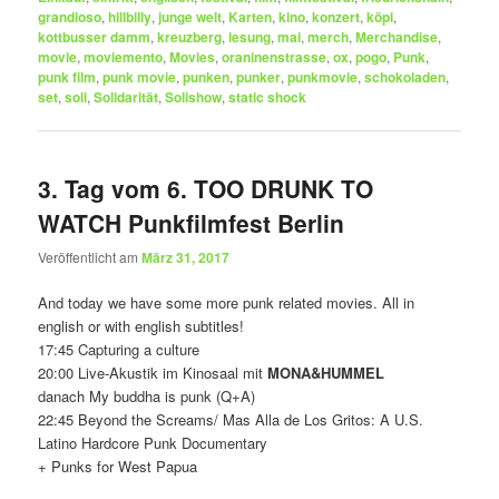
grandioso
,
hillbilly
,
junge welt
,
Karten
,
kino
,
konzert
,
köpi
,
kottbusser damm
,
kreuzberg
,
lesung
,
mai
,
merch
,
Merchandise
,
movie
,
moviemento
,
Movies
,
oraninenstrasse
,
ox
,
pogo
,
Punk
,
punk film
,
punk movie
,
punken
,
punker
,
punkmovie
,
schokoladen
,
set
,
soli
,
Solidarität
,
Solishow
,
static shock
3. Tag vom 6. TOO DRUNK TO
WATCH Punkfilmfest Berlin
Veröffentlicht am
März 31, 2017
And today we have some more punk related movies. All in
english or with english subtitles!
17:45 Capturing a culture
20:00 Live-Akustik im Kinosaal mit
MONA&HUMMEL
danach My buddha is punk (Q+A)
22:45 Beyond the Screams/ Mas Alla de Los Gritos: A U.S.
Latino Hardcore Punk Documentary
+ Punks for West Papua