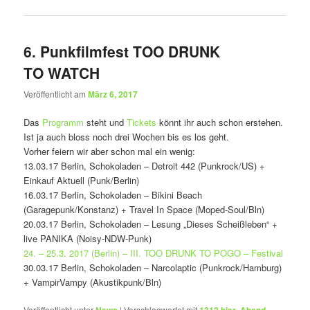
6. Punkfilmfest TOO DRUNK
TO WATCH
Veröffentlicht am
März 6, 2017
Das
Programm
steht und
Tickets
könnt ihr auch schon erstehen.
Ist ja auch bloss noch drei Wochen bis es los geht.
Vorher feiern wir aber schon mal ein wenig:
13.03.17 Berlin, Schokoladen – Detroit 442 (Punkrock/US) +
Einkauf Aktuell (Punk/Berlin)
16.03.17 Berlin, Schokoladen – Bikini Beach
(Garagepunk/Konstanz) + Travel In Space (Moped-Soul/Bln)
20.03.17 Berlin, Schokoladen – Lesung „Dieses Scheißleben“ +
live PANIKA (Noisy-NDW-Punk)
24. – 25.3. 2017 (Berlin) – III. TOO DRUNK TO POGO – Festival
30.03.17 Berlin, Schokoladen – Narcolaptic (Punkrock/Hamburg)
+ VampirVampy (Akustikpunk/Bln)
Veröffentlicht unter
|
Verschlagwortet mit
,
,