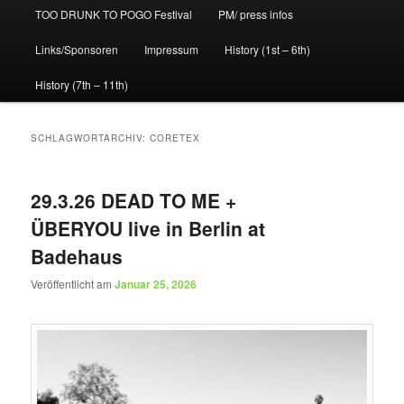
TOO DRUNK TO POGO Festival
PM/ press infos
Links/Sponsoren
Impressum
History (1st – 6th)
History (7th – 11th)
SCHLAGWORTARCHIV:
CORETEX
29.3.26 DEAD TO ME +
ÜBERYOU live in Berlin at
Badehaus
Veröffentlicht am
Januar 25, 2026