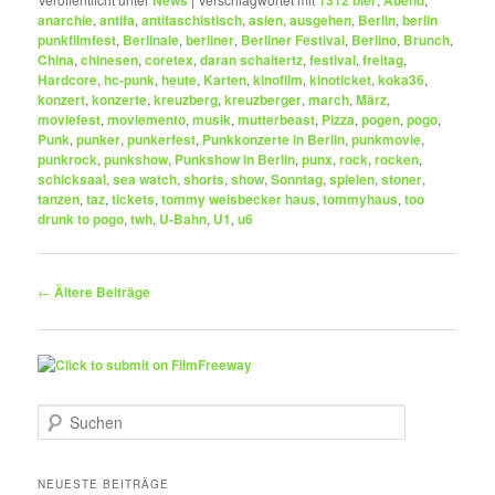
News
1312 bier
Abend
anarchie
,
antifa
,
antifaschistisch
,
asien
,
ausgehen
,
Berlin
,
berlin
punkfilmfest
,
Berlinale
,
berliner
,
Berliner Festival
,
Berlino
,
Brunch
,
China
,
chinesen
,
coretex
,
daran schaitertz
,
festival
,
freitag
,
Hardcore
,
hc-punk
,
heute
,
Karten
,
kinofilm
,
kinoticket
,
koka36
,
konzert
,
konzerte
,
kreuzberg
,
kreuzberger
,
march
,
März
,
moviefest
,
moviemento
,
musik
,
mutterbeast
,
Pizza
,
pogen
,
pogo
,
Punk
,
punker
,
punkerfest
,
Punkkonzerte in Berlin
,
punkmovie
,
punkrock
,
punkshow
,
Punkshow in Berlin
,
punx
,
rock
,
rocken
,
schicksaal
,
sea watch
,
shorts
,
show
,
Sonntag
,
spielen
,
stoner
,
tanzen
,
taz
,
tickets
,
tommy weisbecker haus
,
tommyhaus
,
too
drunk to pogo
,
twh
,
U-Bahn
,
U1
,
u6
Beitragsnavigation
←
Ältere Beiträge
S
u
c
h
NEUESTE BEITRÄGE