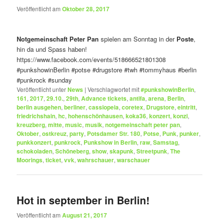
Veröffentlicht am
Oktober 28, 2017
Notgemeinschaft Peter Pan
spielen am Sonntag in der
Poste
,
hin da und Spass haben!
https://www.facebook.com/events/518666521801308
#punkshowinBerlin
#potse
#drugstore
#twh
#tommyhaus
#berlin
#punkrock
#sunday
Veröffentlicht unter
News
|
Verschlagwortet mit
#punkshowinBerlin
,
161
,
2017
,
29.10.
,
29th
,
Advance tickets
,
antifa
,
arena
,
Berlin
,
berlin ausgehen
,
berliner
,
cassiopeia
,
coretex
,
Drugstore
,
eintritt
,
friedrichshain
,
hc
,
hohenschönhausen
,
koka36
,
konzert
,
konzi
,
kreuzberg
,
mitte
,
music
,
musik
,
notgemeinschaft peter pan
,
Oktober
,
ostkreuz
,
party
,
Potsdamer Str. 180
,
Potse
,
Punk
,
punker
,
punkkonzert
,
punkrock
,
Punkshow in Berlin
,
raw
,
Samstag
,
schokoladen
,
Schöneberg
,
show
,
skapunk
,
Streetpunk
,
The
Moorings
,
ticket
,
vvk
,
wahrschauer
,
warschauer
Hot in september in Berlin!
Veröffentlicht am
August 21, 2017