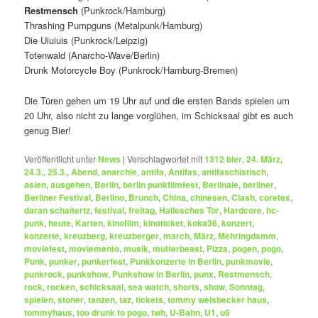
Restmensch
(Punkrock/Hamburg)
Thrashing Pumpguns (Metalpunk/Hamburg)
Die Uiuiuis (Punkrock/Leipzig)
Totenwald (Anarcho-Wave/Berlin)
Drunk Motorcycle Boy (Punkrock/Hamburg-Bremen)
Die Türen gehen um 19 Uhr auf und die ersten Bands spielen um
20 Uhr, also nicht zu lange vorglühen, im Schicksaal gibt es auch
genug Bier!
Veröffentlicht unter
News
|
Verschlagwortet mit
1312 bier
,
24. März
,
24.3.
,
25.3.
,
Abend
,
anarchie
,
antifa
,
Antifas
,
antifaschistisch
,
asien
,
ausgehen
,
Berlin
,
berlin punkfilmfest
,
Berlinale
,
berliner
,
Berliner Festival
,
Berlino
,
Brunch
,
China
,
chinesen
,
Clash
,
coretex
,
daran schaitertz
,
festival
,
freitag
,
Hallesches Tor
,
Hardcore
,
hc-
punk
,
heute
,
Karten
,
kinofilm
,
kinoticket
,
koka36
,
konzert
,
konzerte
,
kreuzberg
,
kreuzberger
,
march
,
März
,
Mehringdamm
,
moviefest
,
moviemento
,
musik
,
mutterbeast
,
Pizza
,
pogen
,
pogo
,
Punk
,
punker
,
punkerfest
,
Punkkonzerte in Berlin
,
punkmovie
,
punkrock
,
punkshow
,
Punkshow in Berlin
,
punx
,
Restmensch
,
rock
,
rocken
,
schicksaal
,
sea watch
,
shorts
,
show
,
Sonntag
,
spielen
,
stoner
,
tanzen
,
taz
,
tickets
,
tommy weisbecker haus
,
tommyhaus
,
too drunk to pogo
,
twh
,
U-Bahn
,
U1
,
u6