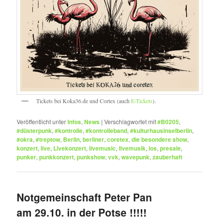
Tickets bei Koka36.de und Cortex (auch
E-Tickets
).
Veröffentlicht unter
Infos
,
News
|
Verschlagwortet mit
#B0205
,
#düsterpunk
,
#kontrolle
,
#kontrolleband
,
#kulturhausinselberlin
,
#okra
,
#treptow
,
Berlin
,
berliner
,
coretex
,
die besondere show
,
konzert
,
live
,
Livekonzert
,
livemusic
,
livemusik
,
los
,
presale
,
punker
,
punkkonzert
,
punkshow
,
vvk
,
wavepunk
,
zauberhaft
Notgemeinschaft Peter Pan
am 29.10. in der Potse !!!!!