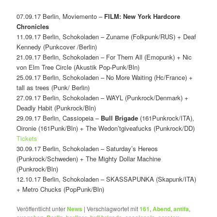
07.09.17 Berlin, Moviemento –
FILM: New York Hardcore
Chronicles
11.09.17 Berlin, Schokoladen – Zuname (Folkpunk/RUS) + Deaf
Kennedy (Punkcover /Berlin)
21.09.17 Berlin, Schokoladen – For Them All (Emopunk) + Nic
von Elm Tree Circle (Akustik Pop-Punk/Bln)
25.09.17 Berlin, Schokoladen – No More Waiting (Hc/France) +
tall as trees (Punk/ Berlin)
27.09.17 Berlin, Schokoladen – WAYL (Punkrock/Denmark) +
Deadly Habit (Punkrock/Bln)
29.09.17 Berlin, Cassiopeia –
Bull Brigade
(161Punkrock/ITA),
Oironie (161Punk/Bln) + The Wedon’tgiveafucks (Punkrock/DD)
Tickets
30.09.17 Berlin, Schokoladen – Saturday’s Hereos
(Punkrock/Schweden) + The Mighty Dollar Machine
(Punkrock/Bln)
12.10.17 Berlin, Schokoladen – SKASSAPUNKA (Skapunk/ITA)
+ Metro Chucks (PopPunk/Bln)
Veröffentlicht unter
News
|
Verschlagwortet mit
161
,
Abend
,
antifa
,