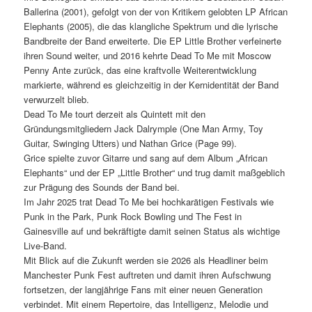
Ballerina (2001), gefolgt von der von Kritikern gelobten LP African
Elephants (2005), die das klangliche Spektrum und die lyrische
Bandbreite der Band erweiterte. Die EP Little Brother verfeinerte
ihren Sound weiter, und 2016 kehrte Dead To Me mit Moscow
Penny Ante zurück, das eine kraftvolle Weiterentwicklung
markierte, während es gleichzeitig in der Kernidentität der Band
verwurzelt blieb.
Dead To Me tourt derzeit als Quintett mit den
Gründungsmitgliedern Jack Dalrymple (One Man Army, Toy
Guitar, Swinging Utters) und Nathan Grice (Page 99).
Grice spielte zuvor Gitarre und sang auf dem Album „African
Elephants“ und der EP „Little Brother“ und trug damit maßgeblich
zur Prägung des Sounds der Band bei.
Im Jahr 2025 trat Dead To Me bei hochkarätigen Festivals wie
Punk in the Park, Punk Rock Bowling und The Fest in
Gainesville auf und bekräftigte damit seinen Status als wichtige
Live-Band.
Mit Blick auf die Zukunft werden sie 2026 als Headliner beim
Manchester Punk Fest auftreten und damit ihren Aufschwung
fortsetzen, der langjährige Fans mit einer neuen Generation
verbindet. Mit einem Repertoire, das Intelligenz, Melodie und