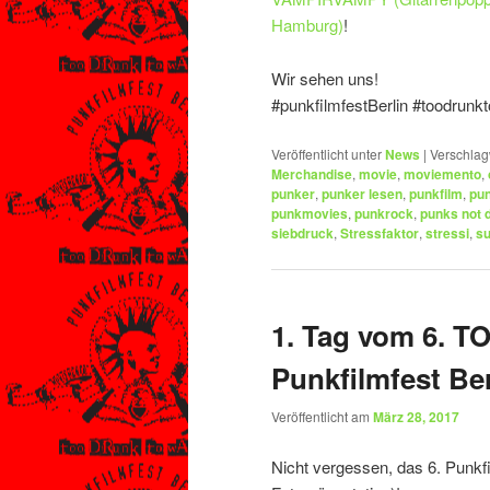
Hamburg)
!
Wir sehen uns!
#punkfilmfestBerlin #toodrunk
Veröffentlicht unter
News
|
Verschlag
Merchandise
,
movie
,
moviemento
,
punker
,
punker lesen
,
punkfilm
,
pun
punkmovies
,
punkrock
,
punks not 
siebdruck
,
Stressfaktor
,
stressi
,
s
1. Tag vom 6.
Punkfilmfest Ber
Veröffentlicht am
März 28, 2017
Nicht vergessen, das 6. Punkfil