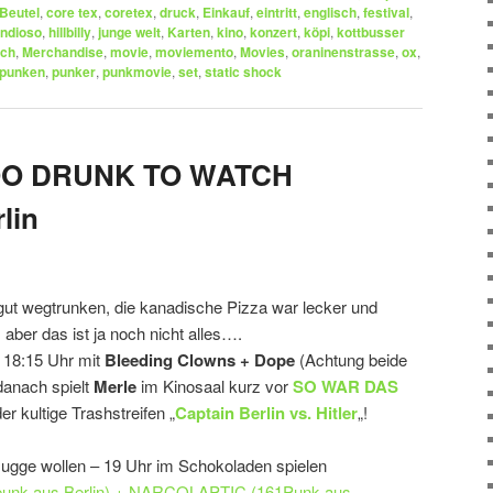
Beutel
,
core tex
,
coretex
,
druck
,
Einkauf
,
eintritt
,
englisch
,
festival
,
ndioso
,
hillbilly
,
junge welt
,
Karten
,
kino
,
konzert
,
köpi
,
kottbusser
ch
,
Merchandise
,
movie
,
moviemento
,
Movies
,
oraninenstrasse
,
ox
,
punken
,
punker
,
punkmovie
,
set
,
static shock
 TOO DRUNK TO WATCH
lin
ut wegtrunken, die kanadische Pizza war lecker und
 aber das ist ja noch nicht alles….
m 18:15 Uhr mit
Bleeding Clowns + Dope
(Achtung beide
danach spielt
Merle
im Kinosaal kurz vor
SO WAR DAS
r kultige Trashstreifen „
Captain Berlin vs. Hitler
„!
 Mugge wollen – 19 Uhr im Schokoladen spielen
unk aus Berlin) + NARCOLAPTIC (161Punk aus