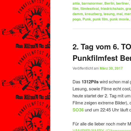
attia
,
barnstormer
,
Berlin
,
berliner
,
film
,
filmfestival
,
friedrichshain
,
gra
damm
,
kreuzberg
,
lesung
,
mai
,
mer
pogo
,
Punk
,
punk film
,
punk movie
,
2. Tag vom 6.
Punkfilmfest Ber
Veröffentlicht am
März 30, 2017
Das
1312Pils
wird schon mal g
Lesung, sowie Filme echt cool,
heute startet der 2. Tag mit u
Filme zeigen extreme Bilder), 
SO36
und um 22:45 Uhr läuft de
Für alle die lieber noch mehr
VAMPIRVAMPY (Gitarrenpopp