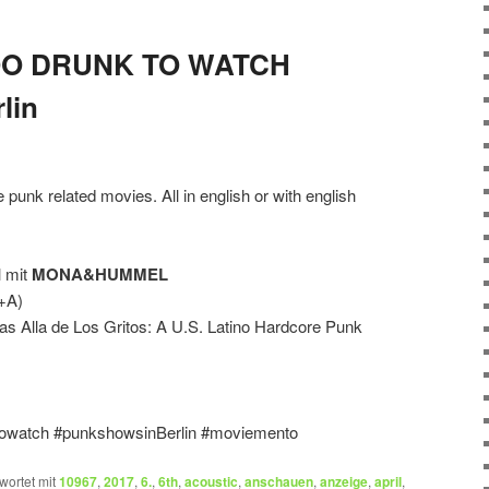
 TOO DRUNK TO WATCH
lin
nk related movies. All in english or with english
l mit
MONA&HUMMEL
+A)
s Alla de Los Gritos: A U.S. Latino Hardcore Punk
ktowatch #punkshowsinBerlin #moviemento
wortet mit
10967
,
2017
,
6.
,
6th
,
acoustic
,
anschauen
,
anzeige
,
april
,