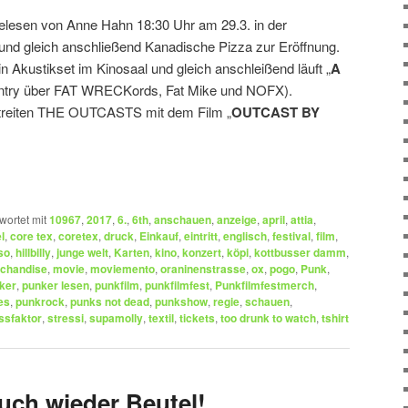
lesen von Anne Hahn 18:30 Uhr am 29.3. in der
t) und gleich anschließend Kanadische Pizza zur Eröffnung.
n Akustikset im Kinosaal und gleich anschleißend läuft „
A
antry über FAT WRECKords, Fat Mike und NOFX).
reiten THE OUTCASTS mit dem Film „
OUTCAST BY
wortet mit
10967
,
2017
,
6.
,
6th
,
anschauen
,
anzeige
,
april
,
attia
,
l
,
core tex
,
coretex
,
druck
,
Einkauf
,
eintritt
,
englisch
,
festival
,
film
,
so
,
hillbilly
,
junge welt
,
Karten
,
kino
,
konzert
,
köpi
,
kottbusser damm
,
chandise
,
movie
,
moviemento
,
oraninenstrasse
,
ox
,
pogo
,
Punk
,
ker
,
punker lesen
,
punkfilm
,
punkfilmfest
,
Punkfilmfestmerch
,
es
,
punkrock
,
punks not dead
,
punkshow
,
regie
,
schauen
,
ssfaktor
,
stressi
,
supamolly
,
textil
,
tickets
,
too drunk to watch
,
tshirt
uch wieder Beutel!