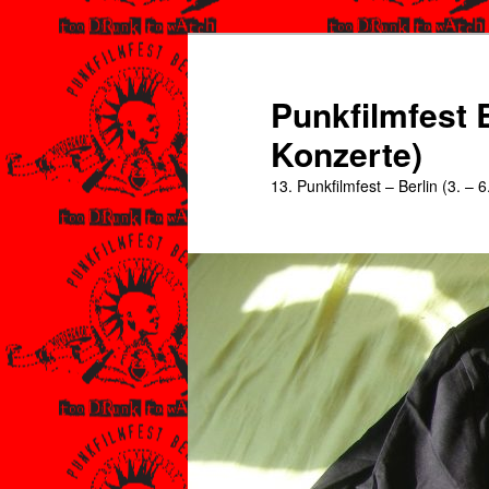
Zum
Zum
primären
sekundären
Inhalt
Inhalt
Punkfilmfest B
springen
springen
Konzerte)
13. Punkfilmfest – Berlin (3. – 