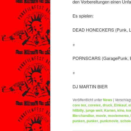
den Vorbereitungen einen Unfa
Es spielen:
DEAD HONECKERS (Punk, Le
+
PORNSCARS (GaragePunk, Be
+
DJ MARTIN BIER
Veröffentlicht unter
News
|
Verschlag
core tex
,
coretex
,
druck
,
Einkauf
,
e
hillbilly
,
junge welt
,
Karten
,
kino
,
ko
Merchandise
,
movie
,
moviemento
,
punken
,
punker
,
punkmovie
,
schok