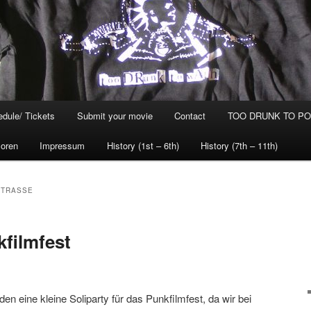
dule/ Tickets
Submit your movie
Contact
TOO DRUNK TO POG
oren
Impressum
History (1st – 6th)
History (7th – 11th)
STRASSE
kfilmfest
en eine kleine Soliparty für das Punkfilmfest, da wir bei