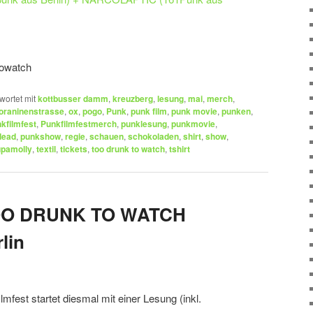
towatch
wortet mit
kottbusser damm
,
kreuzberg
,
lesung
,
mai
,
merch
,
oraninenstrasse
,
ox
,
pogo
,
Punk
,
punk film
,
punk movie
,
punken
,
kfilmfest
,
Punkfilmfestmerch
,
punklesung
,
punkmovie
,
dead
,
punkshow
,
regie
,
schauen
,
schokoladen
,
shirt
,
show
,
upamolly
,
textil
,
tickets
,
too drunk to watch
,
tshirt
 TOO DRUNK TO WATCH
lin
mfest startet diesmal mit einer Lesung (inkl.