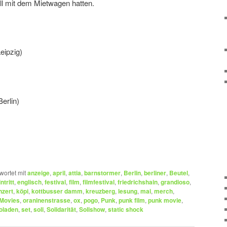
ll mit dem Mietwagen hatten.
ipzig)
rlin)
wortet mit
anzeige
,
april
,
attia
,
barnstormer
,
Berlin
,
berliner
,
Beutel
,
intritt
,
englisch
,
festival
,
film
,
filmfestival
,
friedrichshain
,
grandioso
,
nzert
,
köpi
,
kottbusser damm
,
kreuzberg
,
lesung
,
mai
,
merch
,
Movies
,
oraninenstrasse
,
ox
,
pogo
,
Punk
,
punk film
,
punk movie
,
oladen
,
set
,
soli
,
Solidarität
,
Solishow
,
static shock