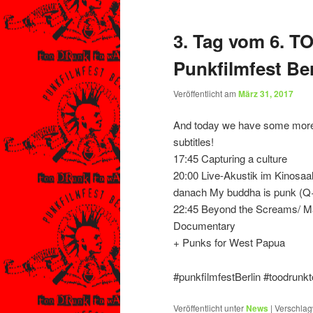
3. Tag vom 6.
Punkfilmfest Ber
Veröffentlicht am
März 31, 2017
And today we have some more pu
subtitles!
17:45 Capturing a culture
20:00 Live-Akustik im Kinosaa
danach My buddha is punk (Q
22:45 Beyond the Screams/ Ma
Documentary
+ Punks for West Papua
#punkfilmfestBerlin #toodrun
Veröffentlicht unter
News
|
Verschlag