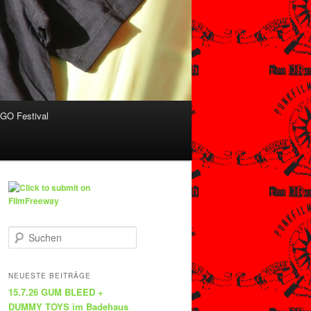
O Festival
S
u
c
h
NEUESTE BEITRÄGE
e
15.7.26 GUM BLEED +
n
DUMMY TOYS im Badehaus