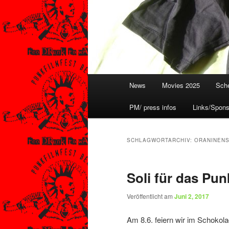
Hauptmenü
News
Movies 2025
Sche
PM/ press infos
Links/Spons
SCHLAGWORTARCHIV:
ORANINEN
Soli für das Pun
Veröffentlicht am
Juni 2, 2017
Am 8.6. feiern wir im Schokolad