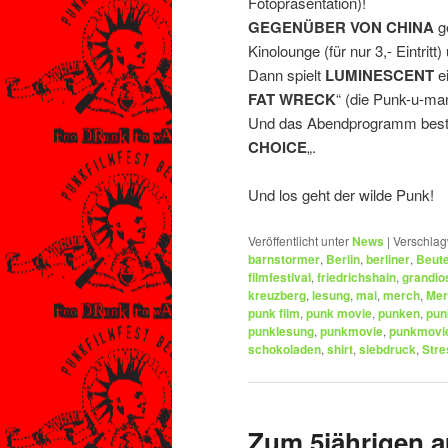
Fotopräsentation)!
GEGENÜBER VON CHINA
ge
Kinolounge (für nur 3,- Eintrit
Dann spielt
LUMINESCENT
ei
FAT WRECK
“ (die Punk-u-m
Und das Abendprogramm best
CHOICE
„.
Und los geht der wilde Punk!
Veröffentlicht unter
News
|
Verschlag
barnstormer
,
Berlin
,
berliner
,
Beute
filmfestival
,
friedrichshain
,
grandio
kreuzberg
,
lesung
,
mai
,
merch
,
Mer
punk film
,
punk movie
,
punken
,
pun
punklesung
,
punkmovie
,
punkmovi
schokoladen
,
shirt
,
siebdruck
,
Stre
Zum 5jährigen a