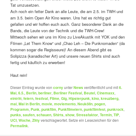
Tat umzusetzen.
Ach noch ein fetter Dank an alle Leute, die am 2.5. im TWH und
am 3.5. beim Open Air Kino waren. Uns hat es richtig gut
gefallen und wir hoffen euch auch. Ganz besonderer Dank an die
Bands, die Leute von der Technik und die TWH-Crew!
Mittwoch sehen wir uns im Kino zu LiveAkustik mit YOK und den
Filmen „Let Them Know“ und „Chao Leh – Die Punknomaden“ (da
kommen sogar die Regisseure)! An diesem Abend gibt es
Solipizza (kanadischer Art) und unsere neuen Shirts sind auch
fertig und käuflich zu erwerben!
Haut rein!
Dieser Eintrag wurde von
corny
unter
News
veröffentlicht und mit
6.
Mai
,
6.5.
,
Berlin
,
berliner
,
Berliner Festival
,
Beutel
,
Cinemaxx
,
eintritt
,
feiern
,
festival
,
Filme
,
Gig
,
Hipsterpunk
,
kino
,
kreuzberg
,
mai
,
Mai in Berlin
,
movie
,
moviemento
,
Neukölln
,
pogen
,
Programm
,
Punk
,
punkfilm
,
Punkfilmeiern
,
punkfilmfest
,
punkrock
,
punks
,
saufen
,
schauen
,
Shirts
,
show
,
Stressfaktor
,
Termin
,
TIP
,
UCI
,
Woche
,
Zitty
verschlagwortet. Setze ein Lesezeichen für den
Permalink
.