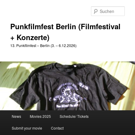
Zum
primären
Such
Inhalt
springen
Punkfilmfest Berlin (Filmfestival
+ Konzerte)
13. Punkfilmfest – Berlin (3. – 6.12.2026)
Hauptmenü
News
Movies 2025
Schedule/ Tickets
Submit your movie
Contact