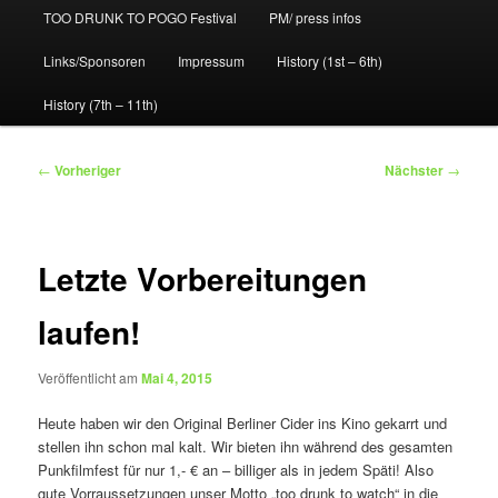
TOO DRUNK TO POGO Festival
PM/ press infos
Links/Sponsoren
Impressum
History (1st – 6th)
History (7th – 11th)
Beitragsnavigation
←
Vorheriger
Nächster
→
Letzte Vorbereitungen
laufen!
Veröffentlicht am
Mai 4, 2015
Heute haben wir den Original Berliner Cider ins Kino gekarrt und
stellen ihn schon mal kalt. Wir bieten ihn während des gesamten
Punkfilmfest für nur 1,- € an – billiger als in jedem Späti! Also
gute Vorraussetzungen unser Motto „too drunk to watch“ in die