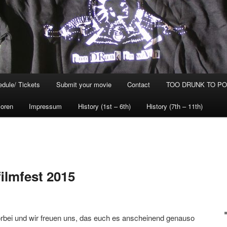
dule/ Tickets
Submit your movie
Contact
TOO DRUNK TO POG
oren
Impressum
History (1st – 6th)
History (7th – 11th)
ilmfest 2015
orbei und wir freuen uns, das euch es anscheinend genauso