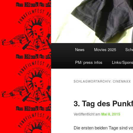
Hauptmenü
News
Movies 2025
Sche
PM/ press infos
Links/Spons
SCHLAGWORTARCHIV:
CINEMAXX
3. Tag des Punkf
Veröffentlicht am
Mai 8, 2015
Die ersten beiden Tage sind v