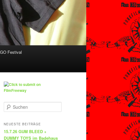
O Festival
S
u
c
h
NEUESTE BEITRÄGE
e
15.7.26 GUM BLEED +
n
DUMMY TOYS im Badehaus