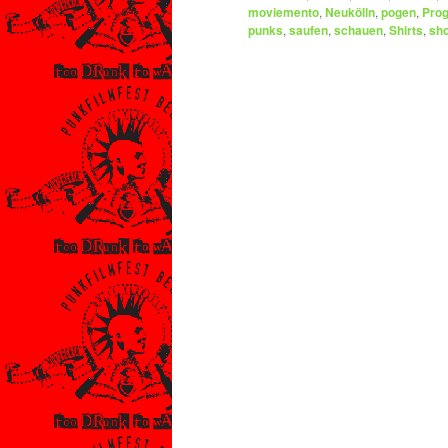
moviemento
,
Neukölln
,
pogen
,
Pro
punks
,
saufen
,
schauen
,
Shirts
,
sh