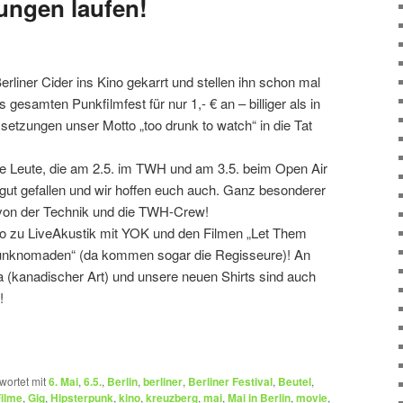
tungen laufen!
erliner Cider ins Kino gekarrt und stellen ihn schon mal
 gesamten Punkfilmfest für nur 1,- € an – billiger als in
setzungen unser Motto „too drunk to watch“ in die Tat
lle Leute, die am 2.5. im TWH und am 3.5. beim Open Air
 gut gefallen und wir hoffen euch auch. Ganz besonderer
 von der Technik und die TWH-Crew!
no zu LiveAkustik mit YOK und den Filmen „Let Them
unknomaden“ (da kommen sogar die Regisseure)! An
a (kanadischer Art) und unsere neuen Shirts sind auch
!
wortet mit
6. Mai
,
6.5.
,
Berlin
,
berliner
,
Berliner Festival
,
Beutel
,
Filme
,
Gig
,
Hipsterpunk
,
kino
,
kreuzberg
,
mai
,
Mai in Berlin
,
movie
,