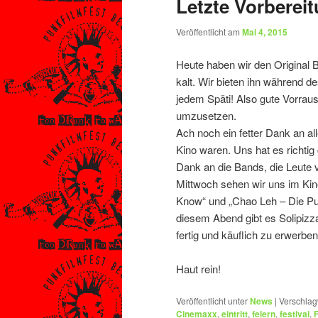
Letzte Vorberei
Veröffentlicht am
Mai 4, 2015
Heute haben wir den Original B
kalt. Wir bieten ihn während des
jedem Späti! Also gute Vorraus
umzusetzen.
Ach noch ein fetter Dank an a
Kino waren. Uns hat es richtig
Dank an die Bands, die Leute
Mittwoch sehen wir uns im Ki
Know“ und „Chao Leh – Die P
diesem Abend gibt es Solipizz
fertig und käuflich zu erwerben
Haut rein!
Veröffentlicht unter
News
|
Verschlag
Cinemaxx
,
eintritt
,
feiern
,
festival
,