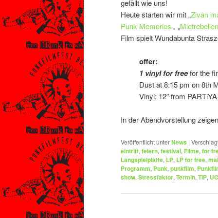
gefällt wie uns!
Heute starten wir mit „
Zivan ma
Punk Memories
„, „
Mietrebelle
Film spielt Wundabunta Stras
offer:
1 vinyl for free
for the f
Dust at 8:15 pm on 8th 
Vinyl: 12″ from PARTiYA 
In der Abendvorstellung zeigen
Veröffentlicht unter
News
|
Verschlag
eintritt
,
feiern
,
festival
,
Filme
,
for fr
Langspielplatte
,
LP
,
LP for free
,
ma
Programm
,
Punk
,
punkfilm
,
Punkfil
show
,
Stressfaktor
,
Termin
,
TIP
,
UC