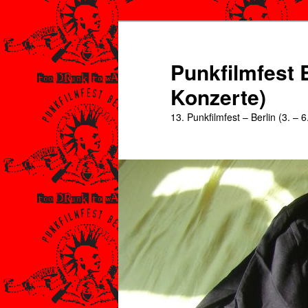
Zum
Zum
primären
sekundären
Inhalt
Inhalt
Punkfilmfest B
springen
springen
Konzerte)
13. Punkfilmfest – Berlin (3. – 