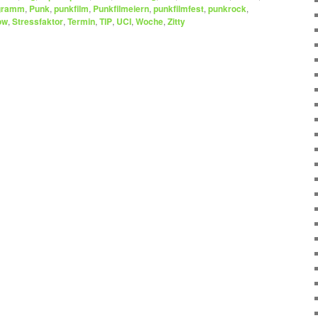
gramm
,
Punk
,
punkfilm
,
Punkfilmeiern
,
punkfilmfest
,
punkrock
,
ow
,
Stressfaktor
,
Termin
,
TIP
,
UCI
,
Woche
,
Zitty