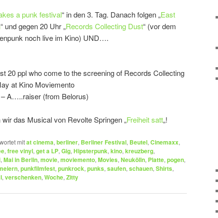
kes a punk festival
“ in den 3. Tag. Danach folgen „
East
n
“ und gegen 20 Uhr „
Records Collecting Dust
“ (vor dem
zenpunk noch live im Kino) UND….
irst 20 ppl who come to the screening of Records Collecting
May at Kino Moviemento
– A…..raiser (from Belorus)
 wir das Musical von Revolte Springen „
Freiheit satt
„!
wortet mit
at cinema
,
berliner
,
Berliner Festival
,
Beutel
,
Cinemaxx
,
ee
,
free vinyl
,
get a LP
,
Gig
,
Hipsterpunk
,
kino
,
kreuzberg
,
i
,
Mai in Berlin
,
movie
,
moviemento
,
Movies
,
Neukölln
,
Platte
,
pogen
,
meiern
,
punkfilmfest
,
punkrock
,
punks
,
saufen
,
schauen
,
Shirts
,
I
,
verschenken
,
Woche
,
Zitty