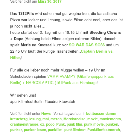
Veröffentlicht am
März 30, 2017
Das
1312Pils
wird schon mal gut wegtrunken, die kanadische
Pizza war lecker und Lesung, sowie Filme echt cool, aber das ist
ja noch nicht alles….
heute startet der 2. Tag mit um 18:15 Uhr mit
Bleeding Clowns
+ Dope
(Achtung beide Filme zeigen extreme Bilder), danach
spielt
Merle
im Kinosaal kurz vor
SO WAR DAS SO36
und um
22:45 Uhr läuft der kultige Trashstreifen „
Captain Berlin vs.
Hitler
„!
Für alle die lieber noch mehr Mugge wollen – 19 Uhr im
Schokoladen spielen
VAMPIRVAMPY (Gitarrenpoppunk aus
Berlin) + NARCOLAPTIC (161Punk aus Hamburg)
!
Wir sehen uns!
#punkfilmfestBerlin #toodrunktowatch
Veröffentlicht unter
News
|
Verschlagwortet mit
kottbusser damm
,
kreuzberg
,
lesung
,
mai
,
merch
,
Merchandise
,
movie
,
moviemento
,
oraninenstrasse
,
ox
,
pogo
,
Punk
,
punk film
,
punk movie
,
punken
,
punker
,
punker lesen
,
punkfilm
,
punkfilmfest
,
Punkfilmfestmerch
,