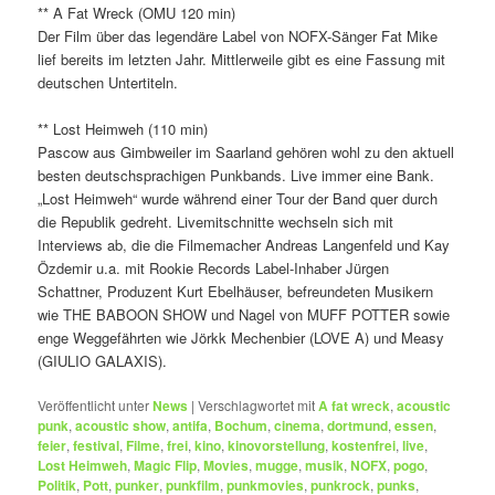
** A Fat Wreck (OMU 120 min)
Der Film über das legendäre Label von NOFX-Sänger Fat Mike
lief bereits im letzten Jahr. Mittlerweile gibt es eine Fassung mit
deutschen Untertiteln.
** Lost Heimweh (110 min)
Pascow aus Gimbweiler im Saarland gehören wohl zu den aktuell
besten deutschsprachigen Punkbands. Live immer eine Bank.
„Lost Heimweh“ wurde während einer Tour der Band quer durch
die Republik gedreht. Livemitschnitte wechseln sich mit
Interviews ab, die die Filmemacher Andreas Langenfeld und Kay
Özdemir u.a. mit Rookie Records Label-Inhaber Jürgen
Schattner, Produzent Kurt Ebelhäuser, befreundeten Musikern
wie THE BABOON SHOW und Nagel von MUFF POTTER sowie
enge Weggefährten wie Jörkk Mechenbier (LOVE A) und Measy
(GIULIO GALAXIS).
Veröffentlicht unter
News
|
Verschlagwortet mit
A fat wreck
,
acoustic
punk
,
acoustic show
,
antifa
,
Bochum
,
cinema
,
dortmund
,
essen
,
feier
,
festival
,
Filme
,
frei
,
kino
,
kinovorstellung
,
kostenfrei
,
live
,
Lost Heimweh
,
Magic Flip
,
Movies
,
mugge
,
musik
,
NOFX
,
pogo
,
Politik
,
Pott
,
punker
,
punkfilm
,
punkmovies
,
punkrock
,
punks
,