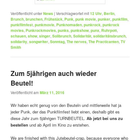
Veröffentlicht unter
News
|
Verschlagwortet mit
12 Uhr
,
Berlin
,
Brunch
,
brunchen
,
Frühstück
,
Punk
,
punk movie
,
punker
,
punkfilm
,
punkfilmfest
,
punkmovie
,
Punknomaden
,
punkrock
,
punkrock
movies
,
Punkrockmovies
,
punks
,
punkshow
,
punx
,
Ruhrpott
,
schauen
,
show
,
singer
,
Solibrunch
,
Solidarität
,
solidaritätsbrunch
,
solidarity
,
songwriter
,
Sonntag
,
The nerves
,
The Practicanten
,
TV
Smith
Zum 5jährigen auch wieder
Beutel!
Veröffentlicht am
März 11, 2016
Wir haben echt genug von den Beuteln und mittlerweile hat ja
jeder Punk, der das Punkfilmfest liebt einen, deshalb gibt es
diese Jahr zum 5jährigen TURNBEUTEL.
Ab jetzt bei uns zu
bestellen
und ab April im Kino zu erstehen.
We are finished with this Jutebeutel-crap, because everyone who