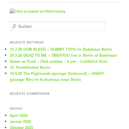
S
u
c
h
NEUESTE BEITRÄGE
e
15.7.26 GUM BLEED + DUMMY TOYS im Badehaus Berlin
n
29.3.26 DEAD TO ME + ÜBERYOU live in Berlin at Badehaus
Queer as Punk – 23rd october – 8 pm – Lichtblick Kino
12. Punkfilmfest Berlin
19.9.25 The Pighounds (grunge/ Dortmund) + KNAST
(grunge/ Bln) im Kulturhaus Insel Berlin
NEUESTE KOMMENTARE
ARCHIV
April 2026
Januar 2026
Oktober 2025