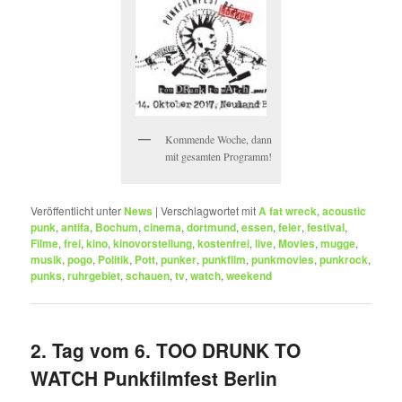
Kommende Woche, dann
mit gesamten Programm!
Veröffentlicht unter
News
|
Verschlagwortet mit
A fat wreck
,
acoustic
punk
,
antifa
,
Bochum
,
cinema
,
dortmund
,
essen
,
feier
,
festival
,
Filme
,
frei
,
kino
,
kinovorstellung
,
kostenfrei
,
live
,
Movies
,
mugge
,
musik
,
pogo
,
Politik
,
Pott
,
punker
,
punkfilm
,
punkmovies
,
punkrock
,
punks
,
ruhrgebiet
,
schauen
,
tv
,
watch
,
weekend
2. Tag vom 6. TOO DRUNK TO
WATCH Punkfilmfest Berlin