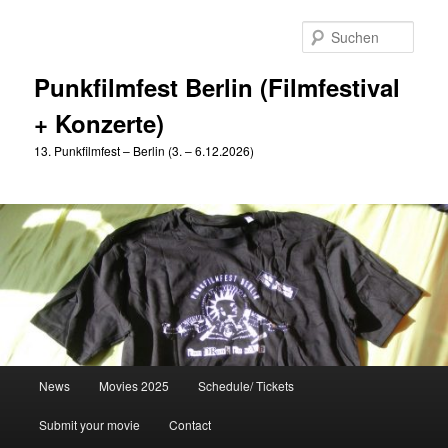
Zum
Zum
primären
sekundären
Such
Inhalt
Inhalt
springen
springen
Punkfilmfest Berlin (Filmfestival
+ Konzerte)
13. Punkfilmfest – Berlin (3. – 6.12.2026)
Hauptmenü
News
Movies 2025
Schedule/ Tickets
Submit your movie
Contact