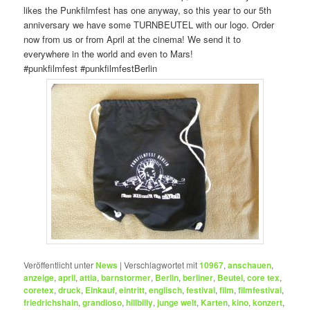
likes the Punkfilmfest has one anyway, so this year to our 5th
anniversary we have some TURNBEUTEL with our logo. Order
now from us or from April at the cinema! We send it to
everywhere in the world and even to Mars!
‪#‎punkfilmfest‬ ‪#‎punkfilmfestBerlin‬
Veröffentlicht unter
News
|
Verschlagwortet mit
10967
,
anschauen
,
anzeige
,
april
,
attia
,
barnstormer
,
Berlin
,
berliner
,
Beutel
,
core tex
,
coretex
,
druck
,
Einkauf
,
eintritt
,
englisch
,
festival
,
film
,
filmfestival
,
friedrichshain
,
grandioso
,
hillbilly
,
junge welt
,
Karten
,
kino
,
konzert
,