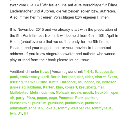
zwar vom 6.-10.4.! Wir freuen uns auf eure Vorschläge für Filme,
Liedermacher und Autoren, die wir zeigen sollen bzw. auftreten.
Also immer her mit euren Vorschlägen bzw eigenen Filmen.
It is November 2015 and we already start with the preparation of
the 5th Punkfilmfest Berlin, it will be held from 6th – 10th April in
Berlin (unbelieveable that we do it already for the 5th time).
Please send your suggestions or your movies to the contact
address. If you know singer/songwriter and authors who wanna
play or read from their book please let as know.
Veröffentlicht unter
News
|
Verschlagwortet mit
4. 6.4.
,
5.
,
acoustic
punk
,
anniversary
,
april
,
Berlin
,
berliner
,
bier
,
cider
,
eintritt
,
Event
,
feiertag
,
festival
,
Filme
,
fünfte
,
Hardcore
,
hc
,
Indoor
,
Iro
,
Irokesen
,
jahrestag
,
jubiläum
,
Karten
,
kino
,
konzert
,
kreuzberg
,
mai
,
Maifeiertag
,
Mehringdamm
,
Mohawk
,
movie
,
musik
,
Neukölln
,
open
air
,
party
,
Pizza
,
pogen
,
pogo
,
Pommes
,
Punk
,
punker
,
Punkfestival
,
punkfilm
,
punkkino
,
punkmovie
,
punkrock
,
punkshow
,
schauen
,
tickets
,
Tommy Weisbecker
,
tommyhaus
,
twh
,
U1
,
U7