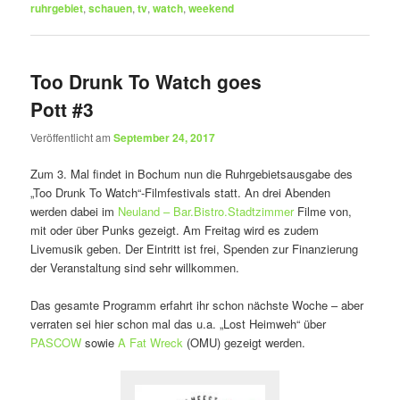
ruhrgebiet
,
schauen
,
tv
,
watch
,
weekend
Too Drunk To Watch goes
Pott #3
Veröffentlicht am
September 24, 2017
Zum 3. Mal findet in Bochum nun die Ruhrgebietsausgabe des
„Too Drunk To Watch“-Filmfestivals statt. An drei Abenden
werden dabei im
Neuland – Bar.Bistro.Stadtzimmer
Filme von,
mit oder über Punks gezeigt. Am Freitag wird es zudem
Livemusik geben. Der Eintritt ist frei, Spenden zur Finanzierung
der Veranstaltung sind sehr willkommen.
Das gesamte Programm erfahrt ihr schon nächste Woche – aber
verraten sei hier schon mal das u.a. „Lost Heimweh“ über
PASCOW
sowie
A Fat Wreck
(OMU) gezeigt werden.