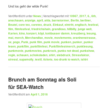
Und los geht der wilde Punk!
Veröffentlicht unter
News
|
Verschlagwortet mit
10967
,
2017
,
6.
,
6th
,
anschauen
,
anzeige
,
april
,
attia
,
barnstormer
,
Berlin
,
berliner
,
Beutel
,
core tex
,
coretex
,
druck
,
Einkauf
,
eintritt
,
englisch
,
festival
,
film
,
filmfestival
,
friedrichshain
,
grandioso
,
hillbilly
,
junge welt
,
Karten
,
kino
,
konzert
,
köpi
,
kottbusser damm
,
kreuzberg
,
lesung
,
mai
,
merch
,
Merchandise
,
movie
,
moviemento
,
oraninenstrasse
,
ox
,
pogo
,
Punk
,
punk film
,
punk movie
,
punken
,
punker
,
punker
lesen
,
punkfilm
,
punkfilmfest
,
Punkfilmfestmerch
,
punklesung
,
punkmovie
,
punkmovies
,
punkrock
,
punks not dead
,
punkshow
,
regie
,
schauen
,
schokoladen
,
shirt
,
siebdruck
,
Stressfaktor
,
stressi
,
supamolly
,
textil
,
tickets
,
too drunk to watch
,
tshirt
Brunch am Sonntag als Soli
für SEA-Watch
Veröffentlicht am
April 1, 2016