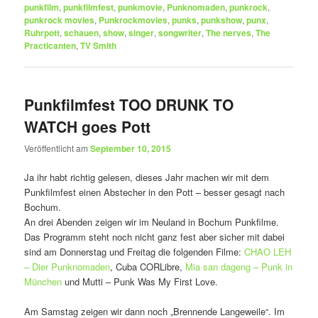
punkfilm
,
punkfilmfest
,
punkmovie
,
Punknomaden
,
punkrock
,
punkrock movies
,
Punkrockmovies
,
punks
,
punkshow
,
punx
,
Ruhrpott
,
schauen
,
show
,
singer
,
songwriter
,
The nerves
,
The
Practicanten
,
TV Smith
Punkfilmfest TOO DRUNK TO
WATCH goes Pott
Veröffentlicht am
September 10, 2015
Ja ihr habt richtig gelesen, dieses Jahr machen wir mit dem
Punkfilmfest einen Abstecher in den Pott – besser gesagt nach
Bochum.
An drei Abenden zeigen wir im Neuland in Bochum Punkfilme.
Das Programm steht noch nicht ganz fest aber sicher mit dabei
sind am Donnerstag und Freitag die folgenden Filme:
CHAO LEH
– Dier Punknomaden
, Cuba CORLibre,
Mia san dageng – Punk in
München
und Mutti – Punk Was My First Love.
Am Samstag zeigen wir dann noch „Brennende Langeweile“. Im