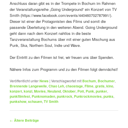
Anschluss daran gibt es in der Trompete in Bochum im Rahmen
der Veranstaltungsreihe „Going Underground“ ein Konzert von TV
Smith (https://www.facebook.com/events/440460702787991/).
Dieser ist einer der Protagonisten des Films und somit die
passende Überleitung in den weiteren Abend. Going Underground
geht dann nach dem Konzert nahtlos in die beste
Tanzveranstaltung Bochums über mit einer guten Mischung aus
Punk, Ska, Northern Soul, Indie und Wave.
Der Eintritt zu den Filmen ist frei, wir freuen uns über Spenden.
Nähere Infos zum Programm und zu den Filmen folgt demnächst!
Veröffentlicht unter
News
|
Verschlagwortet mit
Bochum
,
Bochumer
,
Brennende Langeweile
,
Chao Leh
,
chaostage
,
Filme
,
gratis
,
kino
,
konzert
,
konzi
,
Movies
,
Neuland
,
Oktober
,
Pott
,
Punk
,
punker
,
punkfilmfest
,
Punknomaden
,
punkrock
,
Punkrockmovies
,
punks
,
punkshow
,
schauen
,
TV Smith
Beitragsnavigation
←
Ältere Beiträge