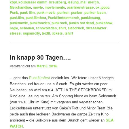
köpi
,
kottbusser damm
,
kreuzberg
,
lesung
,
mai
,
merch
,
Merchandise
,
movie
,
moviemento
,
oraninenstrasse
,
ox
,
pogo
,
Punk
,
punk film
,
punk movie
,
punken
,
punker
,
punker lesen
,
punkfilm
,
punkfilmfest
,
Punkfilmfestmerch
,
punklesung
,
punkmovie
,
punkmovies
,
punkrock
,
punks not dead
,
punkshow
,
regie
,
schauen
,
schokoladen
,
shirt
,
siebdruck
,
Stressfaktor
,
stressi
,
supamolly
,
textil
,
tickets
,
tshirt
In knapp 30 Tagen….
Veröffentlicht am
März 8, 2016
…geht das
Punkfilmfest
endlich los. Wir feiern unser 5jähriges
Bestehen und freuen uns auf euch. Es gibt wieder ein paar
Neuheiten, so wird am 8.4. ATTILA THE STOCKBROKER im
Kino eine Lesung halten. Am Sonntag bleibt es beim Solibrunch
(von 11-15 Uhr im Kino) mit veganen und vegetarischen
Leckerbissen unterstützt von Cake’n’Riot und Minor Treat (die
beide auch ihre leckeren Backwaren die ganze Zeit im Kino
anbieten) – die Solikohle aus dem Brunch geht wieder an
SEA
WATCH
.