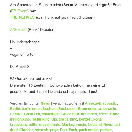
Am Samstag im Schokoladen (Berlin Mitte) steigt die große Fete
(
FB Event
) mit:
THE NERVES
(u.a. Punk auf japanisch/Stuttgart)
+
A!Sexuell
(Punk/ Dresden)
+
Holunderschnaps
+
veganer Torte
+
DJ Agent X
Wir freuen uns auf euch!
Die ersten 10 Leute im Schokoladen bekommen eine EP
geschenkt und 1 shot Holunderschnaps aufs Haus!
Veröffentlicht unter
News
|
Verschlagwortet mit
A!sexuell
,
acoustic
,
Berlin
,
berlin mitte
,
Bochum
,
Bochumer
,
Brennende Langeweile
,
Central
,
Chao Leh
,
chaostage
,
Cruor Hilla
,
draussen
,
feiern
,
Filme
,
freilichtkino
,
freiluftkino
,
Gig
,
gratis
,
kino
,
konzert
,
konzi
,
kreuzberg
,
mitte
,
moviemento
,
Movies
,
music
,
Neuland
,
Never get
tired
,
Oktober
,
open air
,
pogo
,
Pott
,
Punk
,
punk movie
,
punker
,