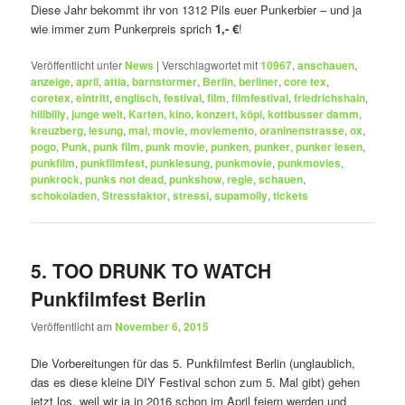
Diese Jahr bekommt ihr von 1312 Pils euer Punkerbier – und ja
wie immer zum Punkerpreis sprich
1,- €
!
Veröffentlicht unter
News
|
Verschlagwortet mit
10967
,
anschauen
,
anzeige
,
april
,
attia
,
barnstormer
,
Berlin
,
berliner
,
core tex
,
coretex
,
eintritt
,
englisch
,
festival
,
film
,
filmfestival
,
friedrichshain
,
hillbilly
,
junge welt
,
Karten
,
kino
,
konzert
,
köpi
,
kottbusser damm
,
kreuzberg
,
lesung
,
mai
,
movie
,
moviemento
,
oraninenstrasse
,
ox
,
pogo
,
Punk
,
punk film
,
punk movie
,
punken
,
punker
,
punker lesen
,
punkfilm
,
punkfilmfest
,
punklesung
,
punkmovie
,
punkmovies
,
punkrock
,
punks not dead
,
punkshow
,
regie
,
schauen
,
schokoladen
,
Stressfaktor
,
stressi
,
supamolly
,
tickets
5. TOO DRUNK TO WATCH
Punkfilmfest Berlin
Veröffentlicht am
November 6, 2015
Die Vorbereitungen für das 5. Punkfilmfest Berlin (unglaublich,
das es diese kleine DIY Festival schon zum 5. Mal gibt) gehen
jetzt los, weil wir ja in 2016 schon im April feiern werden und