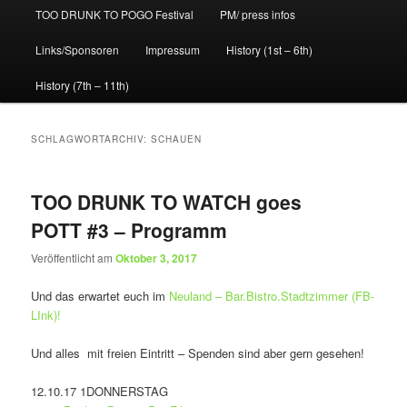
TOO DRUNK TO POGO Festival
PM/ press infos
Links/Sponsoren
Impressum
History (1st – 6th)
History (7th – 11th)
SCHLAGWORTARCHIV:
SCHAUEN
TOO DRUNK TO WATCH goes
POTT #3 – Programm
Veröffentlicht am
Oktober 3, 2017
Und das erwartet euch im
Neuland – Bar.Bistro.Stadtzimmer (FB-
LInk)!
Und alles mit freien Eintritt – Spenden sind aber gern gesehen!
12.10.17 1DONNERSTAG