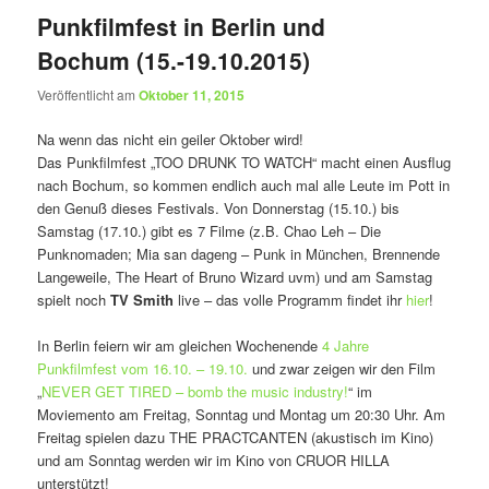
Punkfilmfest in Berlin und
Bochum (15.-19.10.2015)
Veröffentlicht am
Oktober 11, 2015
Na wenn das nicht ein geiler Oktober wird!
Das Punkfilmfest „TOO DRUNK TO WATCH“ macht einen Ausflug
nach Bochum, so kommen endlich auch mal alle Leute im Pott in
den Genuß dieses Festivals. Von Donnerstag (15.10.) bis
Samstag (17.10.) gibt es 7 Filme (z.B. Chao Leh – Die
Punknomaden; Mia san dageng – Punk in München, Brennende
Langeweile, The Heart of Bruno Wizard uvm) und am Samstag
spielt noch
TV Smith
live – das volle Programm findet ihr
hier
!
In Berlin feiern wir am gleichen Wochenende
4 Jahre
Punkfilmfest vom 16.10. – 19.10.
und zwar zeigen wir den Film
„
NEVER GET TIRED – bomb the music industry!
“ im
Moviemento am Freitag, Sonntag und Montag um 20:30 Uhr. Am
Freitag spielen dazu THE PRACTCANTEN (akustisch im Kino)
und am Sonntag werden wir im Kino von CRUOR HILLA
unterstützt!