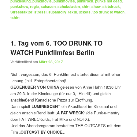
punklesung
,
punkmovie
,
punkmovies
,
punkrock
,
punks not dead
,
punkshow
,
regie
,
schauen
,
schokoladen
,
shirt
,
show
,
siebdruck
,
Stressfaktor
,
stressi
,
supamolly
,
textil
,
tickets
,
too drunk to watch
,
tshirt
1. Tag vom 6. TOO DRUNK TO
WATCH Punkfilmfest Berlin
Veröffentlicht am
März 28, 2017
Nicht vergessen, das 6. Punkfilmfest startet diesmal mit einer
Lesung (inkl. Fotopräsentation)!
GEGENÜBER VON CHINA
gelesen von Anne Hahn 18:30 Uhr
am 29.3. in der Kinolounge (für nur 3,- Eintritt) und gleich
anschließend Kanadische Pizza zur Eröffnung.
Dann spielt
LUMINESCENT
ein Akustikset im Kinosaal und
gleich anschleißend läuft „
A FAT WRECK
“ (die Punk-u-mantry
über FAT WRECKords, Fat Mike und NOFX).
Und das Abendprogramm bestreiten THE OUTCASTS mit dem
Film „
OUTCAST BY CHOICE
„.