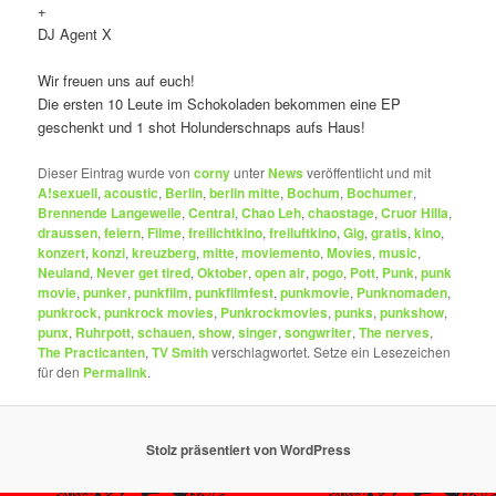
+
DJ Agent X
Wir freuen uns auf euch!
Die ersten 10 Leute im Schokoladen bekommen eine EP
geschenkt und 1 shot Holunderschnaps aufs Haus!
Dieser Eintrag wurde von
corny
unter
News
veröffentlicht und mit
A!sexuell
,
acoustic
,
Berlin
,
berlin mitte
,
Bochum
,
Bochumer
,
Brennende Langeweile
,
Central
,
Chao Leh
,
chaostage
,
Cruor Hilla
,
draussen
,
feiern
,
Filme
,
freilichtkino
,
freiluftkino
,
Gig
,
gratis
,
kino
,
konzert
,
konzi
,
kreuzberg
,
mitte
,
moviemento
,
Movies
,
music
,
Neuland
,
Never get tired
,
Oktober
,
open air
,
pogo
,
Pott
,
Punk
,
punk
movie
,
punker
,
punkfilm
,
punkfilmfest
,
punkmovie
,
Punknomaden
,
punkrock
,
punkrock movies
,
Punkrockmovies
,
punks
,
punkshow
,
punx
,
Ruhrpott
,
schauen
,
show
,
singer
,
songwriter
,
The nerves
,
The Practicanten
,
TV Smith
verschlagwortet. Setze ein Lesezeichen
für den
Permalink
.
Stolz präsentiert von WordPress