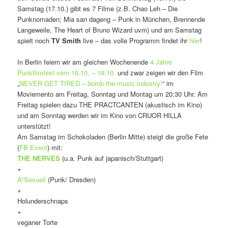
Samstag (17.10.) gibt es 7 Filme (z.B. Chao Leh – Die
Punknomaden; Mia san dageng – Punk in München, Brennende
Langeweile, The Heart of Bruno Wizard uvm) und am Samstag
spielt noch
TV Smith
live – das volle Programm findet ihr
hier
!
In Berlin feiern wir am gleichen Wochenende
4 Jahre
Punkfilmfest vom 16.10. – 19.10.
und zwar zeigen wir den Film
„
NEVER GET TIRED – bomb the music industry!
“ im
Moviemento am Freitag, Sonntag und Montag um 20:30 Uhr. Am
Freitag spielen dazu THE PRACTCANTEN (akustisch im Kino)
und am Sonntag werden wir im Kino von CRUOR HILLA
unterstützt!
Am Samstag im Schokoladen (Berlin Mitte) steigt die große Fete
(
FB Event
) mit:
THE NERVES
(u.a. Punk auf japanisch/Stuttgart)
+
A!Sexuell
(Punk/ Dresden)
+
Holunderschnaps
+
veganer Torte