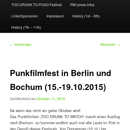
TOO DRUNK TO POGO Festival
PM/ press infos
Links/Sponsoren
Impressum
History (1st – 6th)
History (7th – 11th)
Beitragsnavigation
←
Vorheriger
Nächster
→
Punkfilmfest in Berlin und
Bochum (15.-19.10.2015)
Veröffentlicht am
Oktober 11, 2015
Na wenn das nicht ein geiler Oktober wird!
Das Punkfilmfest „TOO DRUNK TO WATCH“ macht einen Ausflug
nach Bochum, so kommen endlich auch mal alle Leute im Pott in
den Genuß dieses Festivals. Von Donnerstag (15.10.) bis