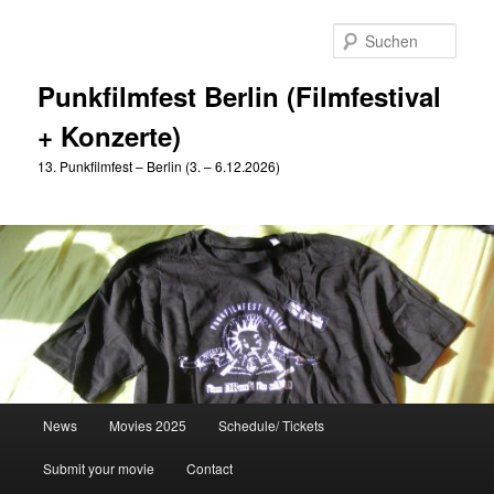
Zum
primären
Such
Inhalt
springen
Punkfilmfest Berlin (Filmfestival
+ Konzerte)
13. Punkfilmfest – Berlin (3. – 6.12.2026)
Hauptmenü
News
Movies 2025
Schedule/ Tickets
Submit your movie
Contact