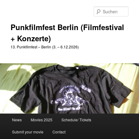
Zum
Zum
primären
sekundären
Such
Inhalt
Inhalt
springen
springen
Punkfilmfest Berlin (Filmfestival
+ Konzerte)
13. Punkfilmfest – Berlin (3. – 6.12.2026)
Hauptmenü
News
Movies 2025
Schedule/ Tickets
Submit your movie
Contact