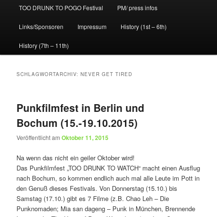
TOO DRUNK TO POGO Festival
PM/ press infos
Links/Sponsoren
Impressum
History (1st – 6th)
History (7th – 11th)
SCHLAGWORTARCHIV:
NEVER GET TIRED
Punkfilmfest in Berlin und
Bochum (15.-19.10.2015)
Veröffentlicht am
Oktober 11, 2015
Na wenn das nicht ein geiler Oktober wird!
Das Punkfilmfest „TOO DRUNK TO WATCH“ macht einen Ausflug
nach Bochum, so kommen endlich auch mal alle Leute im Pott in
den Genuß dieses Festivals. Von Donnerstag (15.10.) bis
Samstag (17.10.) gibt es 7 Filme (z.B. Chao Leh – Die
Punknomaden; Mia san dageng – Punk in München, Brennende