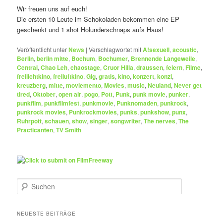
Wir freuen uns auf euch!
Die ersten 10 Leute im Schokoladen bekommen eine EP
geschenkt und 1 shot Holunderschnaps aufs Haus!
Veröffentlicht unter
News
|
Verschlagwortet mit
A!sexuell
,
acoustic
,
Berlin
,
berlin mitte
,
Bochum
,
Bochumer
,
Brennende Langeweile
,
Central
,
Chao Leh
,
chaostage
,
Cruor Hilla
,
draussen
,
feiern
,
Filme
,
freilichtkino
,
freiluftkino
,
Gig
,
gratis
,
kino
,
konzert
,
konzi
,
kreuzberg
,
mitte
,
moviemento
,
Movies
,
music
,
Neuland
,
Never get
tired
,
Oktober
,
open air
,
pogo
,
Pott
,
Punk
,
punk movie
,
punker
,
punkfilm
,
punkfilmfest
,
punkmovie
,
Punknomaden
,
punkrock
,
punkrock movies
,
Punkrockmovies
,
punks
,
punkshow
,
punx
,
Ruhrpott
,
schauen
,
show
,
singer
,
songwriter
,
The nerves
,
The
Practicanten
,
TV Smith
S
u
c
h
NEUESTE BEITRÄGE
e