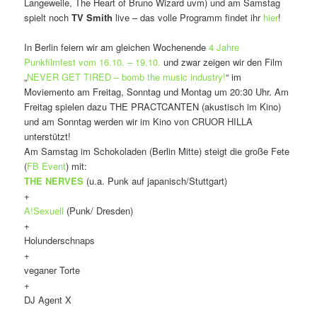
Langeweile, The Heart of Bruno Wizard uvm) und am Samstag
spielt noch
TV Smith
live – das volle Programm findet ihr
hier
!
In Berlin feiern wir am gleichen Wochenende
4 Jahre
Punkfilmfest vom 16.10. – 19.10.
und zwar zeigen wir den Film
„
NEVER GET TIRED – bomb the music industry!
“ im
Moviemento am Freitag, Sonntag und Montag um 20:30 Uhr. Am
Freitag spielen dazu THE PRACTCANTEN (akustisch im Kino)
und am Sonntag werden wir im Kino von CRUOR HILLA
unterstützt!
Am Samstag im Schokoladen (Berlin Mitte) steigt die große Fete
(
FB Event
) mit:
THE NERVES
(u.a. Punk auf japanisch/Stuttgart)
+
A!Sexuell
(Punk/ Dresden)
+
Holunderschnaps
+
veganer Torte
+
DJ Agent X