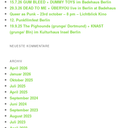
15.7.26 GUM BLEED + DUMMY TOYS im Badehaus Berlin
n
29.3.26 DEAD TO ME + ÜBERYOU live in Berlin at Badehaus
Queer as Punk – 23rd october – 8 pm – Lichtblick Kino
12. Punkfilmfest Berlin
19.9.25 The Pighounds (grunge/ Dortmund) + KNAST
(grunge/ Bln) im Kulturhaus Insel Berlin
NEUESTE KOMMENTARE
ARCHIV
April 2026
Januar 2026
Oktober 2025
Juli 2025
April 2025
September 2024
Juni 2024
September 2023
August 2023
Juli 2023
April 2023