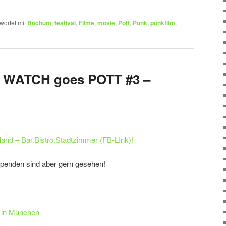
wortet mit
Bochum
,
festival
,
Filme
,
movie
,
Pott
,
Punk
,
punkfilm
,
WATCH goes POTT #3 –
and – Bar.Bistro.Stadtzimmer (FB-LInk)!
– Spenden sind aber gern gesehen!
 in München