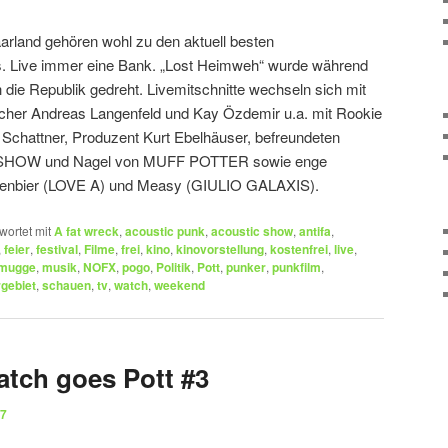
rland gehören wohl zu den aktuell besten
. Live immer eine Bank. „Lost Heimweh“ wurde während
 die Republik gedreht. Livemitschnitte wechseln sich mit
acher Andreas Langenfeld und Kay Özdemir u.a. mit Rookie
Schattner, Produzent Kurt Ebelhäuser, befreundeten
SHOW und Nagel von MUFF POTTER sowie enge
henbier (LOVE A) und Measy (GIULIO GALAXIS).
wortet mit
A fat wreck
,
acoustic punk
,
acoustic show
,
antifa
,
,
feier
,
festival
,
Filme
,
frei
,
kino
,
kinovorstellung
,
kostenfrei
,
live
,
mugge
,
musik
,
NOFX
,
pogo
,
Politik
,
Pott
,
punker
,
punkfilm
,
rgebiet
,
schauen
,
tv
,
watch
,
weekend
tch goes Pott #3
17