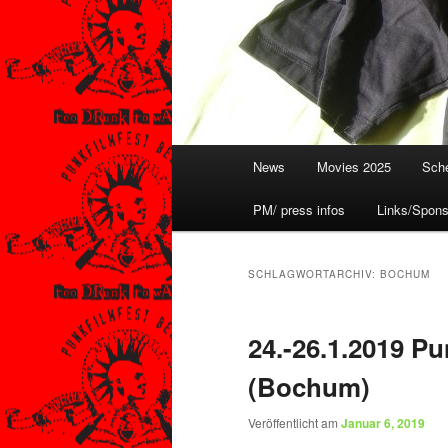
Hauptmenü
News
Movies 2025
Sche
PM/ press infos
Links/Spons
SCHLAGWORTARCHIV:
BOCHUM
24.-26.1.2019 Pu
(Bochum)
Veröffentlicht am
Januar 6, 2019