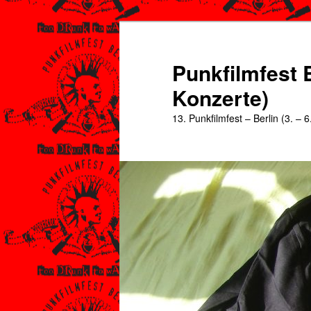
Zum
Zum
primären
sekundären
Inhalt
Inhalt
Punkfilmfest B
springen
springen
Konzerte)
13. Punkfilmfest – Berlin (3. – 