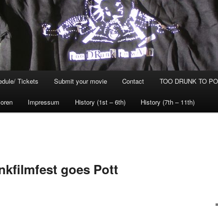
dule/ Tickets
Submit your movie
Contact
TOO DRUNK TO POG
oren
Impressum
History (1st – 6th)
History (7th – 11th)
nkfilmfest goes Pott