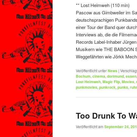
** Lost Heimweh (110 min)
Pascow aus Gimbweiler im Saa
deutschsprachigen Punkbands
einer Tour der Band quer durch
Interviews ab, die die Filmem
Records Label-Inhaber Jürgen 
Musikern wie THE BABOON 
Weggefährten wie Jörkk Mec
Veröffentlicht unter
News
|
Verschlag
Bochum
,
cinema
,
dortmund
,
essen
Lost Heimweh
,
Magic Flip
,
Movies
,
punkmovies
,
punkrock
,
punks
,
ruh
Too Drunk To Wa
Veröffentlicht am
September 24, 20