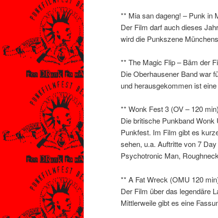
** Mia san dageng! – Punk in
Der Film darf auch dieses Jah
wird die Punkszene Münchens p
** The Magic Flip – Bäm der F
Die Oberhausener Band war für
und herausgekommen ist eine 
** Wonk Fest 3 (OV – 120 min
Die britische Punkband Wonk Un
Punkfest. Im Film gibt es kurz
sehen, u.a. Auftritte von 7 D
Psychotronic Man, Roughneck 
** A Fat Wreck (OMU 120 min
Der Film über das legendäre La
Mittlerweile gibt es eine Fassu