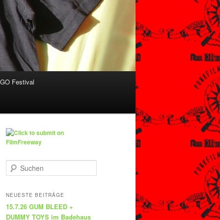
O Festival
S
u
c
h
NEUESTE BEITRÄGE
e
15.7.26 GUM BLEED +
n
DUMMY TOYS im Badehaus