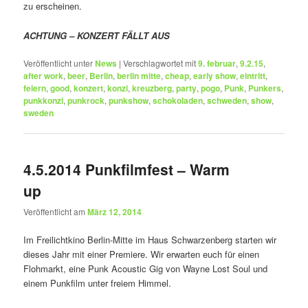
zu erscheinen.
ACHTUNG – KONZERT FÄLLT AUS
Veröffentlicht unter
News
|
Verschlagwortet mit
9. februar
,
9.2.15
,
after work
,
beer
,
Berlin
,
berlin mitte
,
cheap
,
early show
,
eintritt
,
feiern
,
good
,
konzert
,
konzi
,
kreuzberg
,
party
,
pogo
,
Punk
,
Punkers
,
punkkonzi
,
punkrock
,
punkshow
,
schokoladen
,
schweden
,
show
,
sweden
4.5.2014 Punkfilmfest – Warm
up
Veröffentlicht am
März 12, 2014
Im Freilichtkino Berlin-Mitte im Haus Schwarzenberg starten wir
dieses Jahr mit einer Premiere. Wir erwarten euch für einen
Flohmarkt, eine Punk Acoustic Gig von Wayne Lost Soul und
einem Punkfilm unter freiem Himmel.