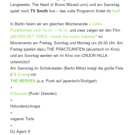
Langeweile, The Heart of Bruno Wizard uvm) und am Samstag
spielt noch
TV Smith
live – das volle Programm findet ihr
hier
!
In Berlin feiern wir am gleichen Wochenende
4 Jahre
Punkfilmfest vom 16.10. – 19.10.
und zwar zeigen wir den Film
„
NEVER GET TIRED – bomb the music industry!
“ im
Moviemento am Freitag, Sonntag und Montag um 20:30 Uhr. Am
Freitag spielen dazu THE PRACTCANTEN (akustisch im Kino)
und am Sonntag werden wir im Kino von CRUOR HILLA
unterstützt!
Am Samstag im Schokoladen (Berlin Mitte) steigt die große Fete
(
FB Event
) mit:
THE NERVES
(u.a. Punk auf japanisch/Stuttgart)
+
A!Sexuell
(Punk/ Dresden)
+
Holunderschnaps
+
veganer Torte
+
DJ Agent X