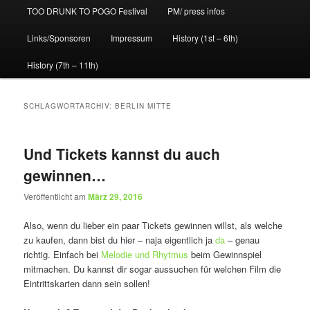
TOO DRUNK TO POGO Festival
PM/ press infos
Links/Sponsoren
Impressum
History (1st – 6th)
History (7th – 11th)
SCHLAGWORTARCHIV:
BERLIN MITTE
Und Tickets kannst du auch
gewinnen…
Veröffentlicht am
März 29, 2016
Also, wenn du lieber ein paar Tickets gewinnen willst, als welche
zu kaufen, dann bist du hier – naja eigentlich ja
da
– genau
richtig. Einfach bei
Melodie und Rhytmus
beim Gewinnspiel
mitmachen. Du kannst dir sogar aussuchen für welchen Film die
Eintrittskarten dann sein sollen!