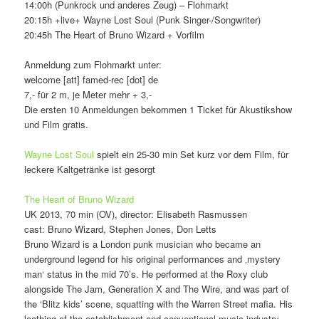
14:00h (Punkrock und anderes Zeug) – Flohmarkt
20:15h +live+ Wayne Lost Soul (Punk Singer-/Songwriter)
20:45h The Heart of Bruno Wizard + Vorfilm
Anmeldung zum Flohmarkt unter:
welcome [att] famed-rec [dot] de
7,- für 2 m, je Meter mehr + 3,-
Die ersten 10 Anmeldungen bekommen 1 Ticket für Akustikshow
und Film gratis.
Wayne Lost Soul
spielt ein 25-30 min Set kurz vor dem Film, für
leckere Kaltgetränke ist gesorgt
The Heart of Bruno Wizard
UK 2013, 70 min (OV), director: Elisabeth Rasmussen
cast: Bruno Wizard, Stephen Jones, Don Letts
Bruno Wizard is a London punk musician who became an
underground legend for his original performances and ‚mystery
man‘ status in the mid 70’s. He performed at the Roxy club
alongside The Jam, Generation X and The Wire, and was part of
the ‘Blitz kids’ scene, squatting with the Warren Street mafia. His
loathing of the establishment and conventional music industry