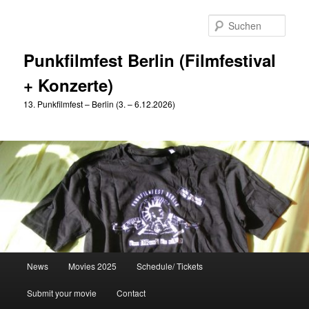
Zum
Zum
primären
sekundären
Such
Inhalt
Inhalt
springen
springen
Punkfilmfest Berlin (Filmfestival
+ Konzerte)
13. Punkfilmfest – Berlin (3. – 6.12.2026)
Hauptmenü
News
Movies 2025
Schedule/ Tickets
Submit your movie
Contact