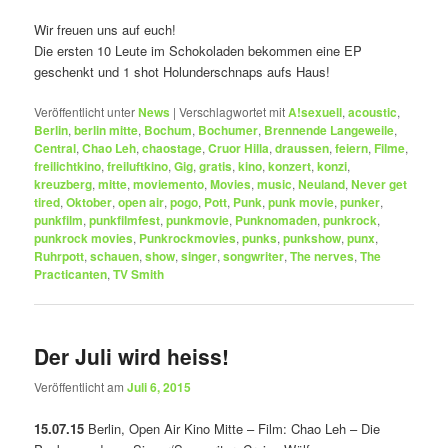
Wir freuen uns auf euch!
Die ersten 10 Leute im Schokoladen bekommen eine EP
geschenkt und 1 shot Holunderschnaps aufs Haus!
Veröffentlicht unter
News
|
Verschlagwortet mit
A!sexuell
,
acoustic
,
Berlin
,
berlin mitte
,
Bochum
,
Bochumer
,
Brennende Langeweile
,
Central
,
Chao Leh
,
chaostage
,
Cruor Hilla
,
draussen
,
feiern
,
Filme
,
freilichtkino
,
freiluftkino
,
Gig
,
gratis
,
kino
,
konzert
,
konzi
,
kreuzberg
,
mitte
,
moviemento
,
Movies
,
music
,
Neuland
,
Never get
tired
,
Oktober
,
open air
,
pogo
,
Pott
,
Punk
,
punk movie
,
punker
,
punkfilm
,
punkfilmfest
,
punkmovie
,
Punknomaden
,
punkrock
,
punkrock movies
,
Punkrockmovies
,
punks
,
punkshow
,
punx
,
Ruhrpott
,
schauen
,
show
,
singer
,
songwriter
,
The nerves
,
The
Practicanten
,
TV Smith
Der Juli wird heiss!
Veröffentlicht am
Juli 6, 2015
15.07.15
Berlin, Open Air Kino Mitte – Film: Chao Leh – Die