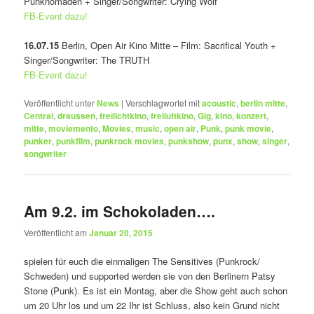
Punknomaden + Singer/Songwriter: Crying Wölf
FB-Event dazu!
16.07.15
Berlin, Open Air Kino Mitte – Film: Sacrifical Youth +
Singer/Songwriter: The TRUTH
FB-Event dazu!
Veröffentlicht unter
News
|
Verschlagwortet mit
acoustic
,
berlin mitte
,
Central
,
draussen
,
freilichtkino
,
freiluftkino
,
Gig
,
kino
,
konzert
,
mitte
,
moviemento
,
Movies
,
music
,
open air
,
Punk
,
punk movie
,
punker
,
punkfilm
,
punkrock movies
,
punkshow
,
punx
,
show
,
singer
,
songwriter
Am 9.2. im Schokoladen….
Veröffentlicht am
Januar 20, 2015
spielen für euch die einmaligen The Sensitives (Punkrock/
Schweden) und supported werden sie von den Berlinern Patsy
Stone (Punk). Es ist ein Montag, aber die Show geht auch schon
um 20 Uhr los und um 22 Ihr ist Schluss, also kein Grund nicht