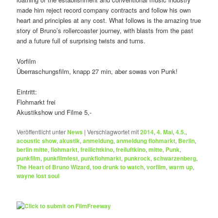
made him reject record company contracts and follow his own
heart and principles at any cost. What follows is the amazing true
story of Bruno’s rollercoaster journey, with blasts from the past
and a future full of surprising twists and turns.
Vorfilm
Überraschungsfilm, knapp 27 min, aber sowas von Punk!
Eintritt:
Flohmarkt frei
Akustikshow und Filme 5,-
Veröffentlicht unter
News
|
Verschlagwortet mit
2014
,
4. Mai
,
4.5.
,
acoustic show
,
akustik
,
anmeldung
,
anmeldung flohmarkt
,
Berlin
,
berlin mitte
,
flohmarkt
,
freilichtkino
,
freiluftkino
,
mitte
,
Punk
,
punkfilm
,
punkfilmfest
,
punkflohmarkt
,
punkrock
,
schwarzenberg
,
The Heart of Bruno Wizard
,
too drunk to watch
,
vorfilm
,
warm up
,
wayne lost soul