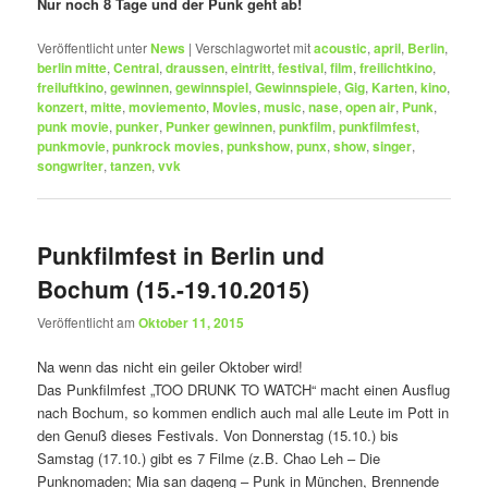
Nur noch 8 Tage und der Punk geht ab!
Veröffentlicht unter
News
|
Verschlagwortet mit
acoustic
,
april
,
Berlin
,
berlin mitte
,
Central
,
draussen
,
eintritt
,
festival
,
film
,
freilichtkino
,
freiluftkino
,
gewinnen
,
gewinnspiel
,
Gewinnspiele
,
Gig
,
Karten
,
kino
,
konzert
,
mitte
,
moviemento
,
Movies
,
music
,
nase
,
open air
,
Punk
,
punk movie
,
punker
,
Punker gewinnen
,
punkfilm
,
punkfilmfest
,
punkmovie
,
punkrock movies
,
punkshow
,
punx
,
show
,
singer
,
songwriter
,
tanzen
,
vvk
Punkfilmfest in Berlin und
Bochum (15.-19.10.2015)
Veröffentlicht am
Oktober 11, 2015
Na wenn das nicht ein geiler Oktober wird!
Das Punkfilmfest „TOO DRUNK TO WATCH“ macht einen Ausflug
nach Bochum, so kommen endlich auch mal alle Leute im Pott in
den Genuß dieses Festivals. Von Donnerstag (15.10.) bis
Samstag (17.10.) gibt es 7 Filme (z.B. Chao Leh – Die
Punknomaden; Mia san dageng – Punk in München, Brennende