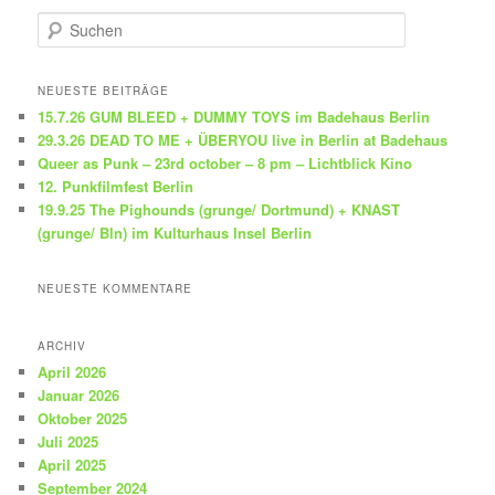
S
u
c
h
NEUESTE BEITRÄGE
e
15.7.26 GUM BLEED + DUMMY TOYS im Badehaus Berlin
n
29.3.26 DEAD TO ME + ÜBERYOU live in Berlin at Badehaus
Queer as Punk – 23rd october – 8 pm – Lichtblick Kino
12. Punkfilmfest Berlin
19.9.25 The Pighounds (grunge/ Dortmund) + KNAST
(grunge/ Bln) im Kulturhaus Insel Berlin
NEUESTE KOMMENTARE
ARCHIV
April 2026
Januar 2026
Oktober 2025
Juli 2025
April 2025
September 2024