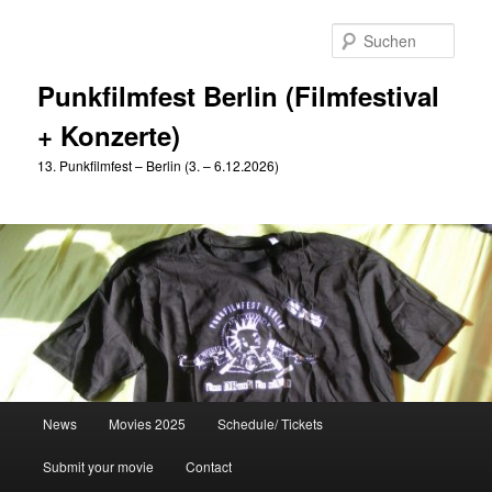
Zum
primären
Such
Inhalt
springen
Punkfilmfest Berlin (Filmfestival
+ Konzerte)
13. Punkfilmfest – Berlin (3. – 6.12.2026)
Hauptmenü
News
Movies 2025
Schedule/ Tickets
Submit your movie
Contact