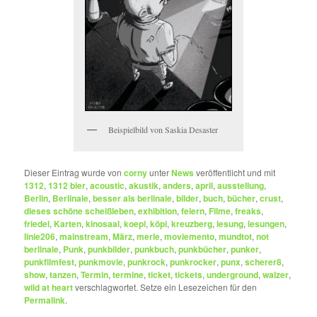
Beispielbild von Saskia Desaster
Dieser Eintrag wurde von
corny
unter
News
veröffentlicht und mit
1312
,
1312 bier
,
acoustic
,
akustik
,
anders
,
april
,
ausstellung
,
Berlin
,
Berlinale
,
besser als berlinale
,
bilder
,
buch
,
bücher
,
crust
,
dieses schöne scheißleben
,
exhibition
,
feiern
,
Filme
,
freaks
,
friedel
,
Karten
,
kinosaal
,
koepi
,
köpi
,
kreuzberg
,
lesung
,
lesungen
,
linie206
,
mainstream
,
März
,
merle
,
moviemento
,
mundtot
,
not
berlinale
,
Punk
,
punkbilder
,
punkbuch
,
punkbücher
,
punker
,
punkfilmfest
,
punkmovie
,
punkrock
,
punkrocker
,
punx
,
scherer8
,
show
,
tanzen
,
Termin
,
termine
,
ticket
,
tickets
,
underground
,
walzer
,
wild at heart
verschlagwortet. Setze ein Lesezeichen für den
Permalink
.