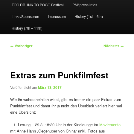
TOO DRUNK TO POGO Festival
PM/ press infos
Links/Sponsoren
Impressum
History (1st – 6th)
History (7th – 11th)
Beitragsnavigation
←
Vorheriger
Nächster
→
Extras zum Punkfilmfest
Veröffentlicht am
März 13, 2017
Wie ihr wahrscheinlich wisst, gibt es immer ein paar Extras zum
Punkfilmfest und damit ihr ja nicht den Überblick verliert hier mal
eine Übersicht:
– 1. Lesung – 29.3. 18:30 Uhr in der Kinolounge im
Moviemento
mit Anne Hahn „Gegenüber von China“ (inkl. Fotos aus