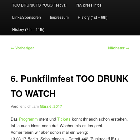
TOO DRUNK TO POGO Festival
PM/ press infos
Links/Sponsoren
Impressum
History (1st – 6th)
History (7th – 11th)
Beitragsnavigation
←
Vorheriger
Nächster
→
6. Punkfilmfest TOO DRUNK
TO WATCH
Veröffentlicht am
März 6, 2017
Das
Programm
steht und
Tickets
könnt ihr auch schon erstehen.
Ist ja auch bloss noch drei Wochen bis es los geht.
Vorher feiern wir aber schon mal ein wenig:
13.03.17 Berlin, Schokoladen – Detroit 442 (Punkrock/US) +