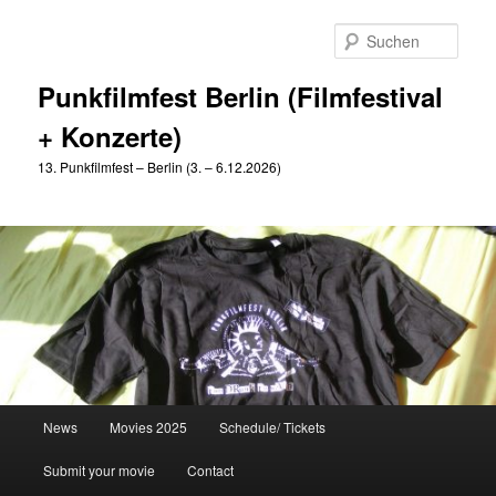
Zum
primären
Such
Inhalt
springen
Punkfilmfest Berlin (Filmfestival
+ Konzerte)
13. Punkfilmfest – Berlin (3. – 6.12.2026)
Hauptmenü
News
Movies 2025
Schedule/ Tickets
Submit your movie
Contact