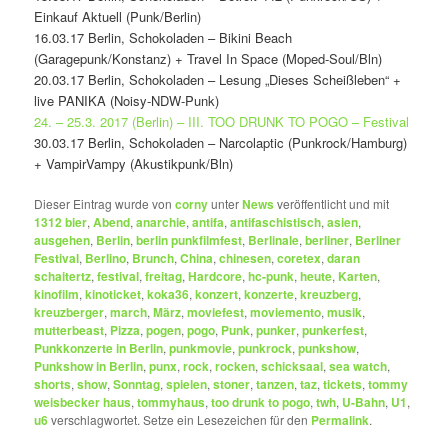
Einkauf Aktuell (Punk/Berlin)
16.03.17 Berlin, Schokoladen – Bikini Beach
(Garagepunk/Konstanz) + Travel In Space (Moped-Soul/Bln)
20.03.17 Berlin, Schokoladen – Lesung „Dieses Scheißleben“ +
live PANIKA (Noisy-NDW-Punk)
24. – 25.3. 2017 (Berlin) – III. TOO DRUNK TO POGO – Festival
30.03.17 Berlin, Schokoladen – Narcolaptic (Punkrock/Hamburg)
+ VampirVampy (Akustikpunk/Bln)
Dieser Eintrag wurde von
corny
unter
News
veröffentlicht und mit
1312 bier
,
Abend
,
anarchie
,
antifa
,
antifaschistisch
,
asien
,
ausgehen
,
Berlin
,
berlin punkfilmfest
,
Berlinale
,
berliner
,
Berliner
Festival
,
Berlino
,
Brunch
,
China
,
chinesen
,
coretex
,
daran
schaitertz
,
festival
,
freitag
,
Hardcore
,
hc-punk
,
heute
,
Karten
,
kinofilm
,
kinoticket
,
koka36
,
konzert
,
konzerte
,
kreuzberg
,
kreuzberger
,
march
,
März
,
moviefest
,
moviemento
,
musik
,
mutterbeast
,
Pizza
,
pogen
,
pogo
,
Punk
,
punker
,
punkerfest
,
Punkkonzerte in Berlin
,
punkmovie
,
punkrock
,
punkshow
,
Punkshow in Berlin
,
punx
,
rock
,
rocken
,
schicksaal
,
sea watch
,
shorts
,
show
,
Sonntag
,
spielen
,
stoner
,
tanzen
,
taz
,
tickets
,
tommy
weisbecker haus
,
tommyhaus
,
too drunk to pogo
,
twh
,
U-Bahn
,
U1
,
u6
verschlagwortet. Setze ein Lesezeichen für den
Permalink
.